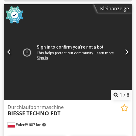
Kleinanzeige
1
/
8
Durchlaufbohrmaschine
BIESSE
TECHNO FDT
Polen
607 km