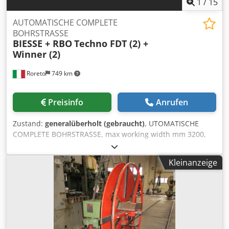
1
/
15
AUTOMATISCHE COMPLETE
BOHRSTRASSE
BIESSE + RBO
Techno FDT (2) +
Winner (2)
Roreto
749 km
Preisinfo
Anrufen
Zustand:
generalüberholt (gebraucht)
, UTOMATISCHE
COMPLETE BOHRSTRASSE, max working width mm 3200,
with fast automatic handling equipment. Composed of the
following machines: Codpfx Ajdfgg Ijcfeha A)
Kleinanzeige
BESCHICKSTATION "RBO" Winner C 3200 with double pick-
up and central motorized rollers table. With 2 on-ground
motorized rollers ways to in-feed the piles (stacks) of
panels to loader. B) ROLLENBAHN (Connecting Roller Table
with 90° conveyoring belts) “RBO” Transfer TA 90° C) 1st
AUTOMATISCHE BOHRMASCHINE "BIESSE" Mod. Techno