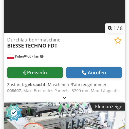
1
/
8
Durchlaufbohrmaschine
BIESSE
TECHNO FDT
Polen
607 km
Preisinfo
Anrufen
Zustand:
gebraucht
, Maschinen-/Fahrzeugnummer:
008607
, Max. Breite des Paneels: 3200 mm Max. Länge des
Paneels: 1000 mm Codpfxozqz N Ee Acfeha Anzahl
Aggregate: 6 Anzahl Aggregate: 4 Seitliche horizontale
Kleinanzeige
Gruppen: ja