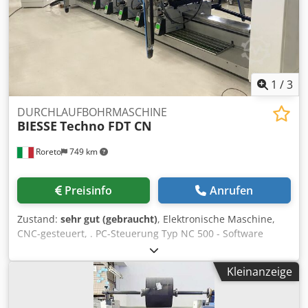
1
/
3
DURCHLAUFBOHRMASCHINE
BIESSE
Techno FDT CN
Roreto
749 km
Preisinfo
Anrufen
Zustand:
sehr gut (gebraucht)
, Elektronische Maschine,
CNC-gesteuert, . PC-Steuerung Typ NC 500 - Software
Tooling System Nr. 2 Durchlauf motorisierte conveyoring
Bänder - Vorschubgeschwindigkeit (m/min) 35 - 75 ca. Max.
Kleinanzeige
Arbeitbreite (mm) 3200 - Min. arbeitbreite (mm) 215
Chsdpfxeyyw S Ro Acfoa Nr. 2 Horizontalen Bohrsupporten
N° 2 Bohreinheiten für jeder horizontale Bohrsupport (11