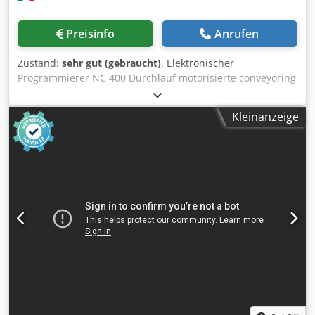
Preisinfo
Anrufen
Zustand:
sehr gut (gebraucht)
, Elektronischer
Programmierer NC 400 Durchlauf motorisierte conveyoring
Bänder (Nr.) 2 Horizontalen Bohrsupporte (Nr.) 2
Bohreinheiten für jeder horizontale Bohrsupport (Nr.) 2
Kleinanzeige
Spindeln für jede horizontale Bohreinheiten (Nr.) 11 Max.
Arbeitbreite (mm) 3200 - Min. arbeitbreite (mm) 205 (ca.)
Unteren Vertikalen Bohrsupporte (Nr.) 6 Bohreinheiten für
jeder Unteren Vertikalen Bohrsupporte (Nr.) 2 Oberen
Vertikale WerkstückSpanner (Nr.) 4 Schrauben (endlos) fur
Spänenabtransport (Nr.) 2 Codpfx Aslwqrtjcfoha
Digitalanzeige der Positionsdaten (Acshe)
Gesamtanschlusswert (Kw) 27.7 Die CNC-Steuerung
kontrolliert die Bewegung (X-Achse) Horizont.
Bohrsupporte Die CNC-Steuerung kontrolliert die
Bewegung (Achse Y) der Anschläge Die CNC steuert die
Bewegung (Achse Z) alle vertikalen Bohrsupporten