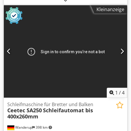
Acfea Anzahl Aggregate: 4 Seitliche horizontale Gruppen:
Kleinanzeige
ja
1
/
4
Schleifmaschine für Bretter und Balken
Ceetec SA250
Schleifautomat bis
400x260mm
Wanderup
398 km