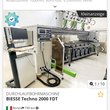
Arbeitsbreite: 1000mm, Vorschub: 5-20m/min, Höhe:
2200mm, Länge: 4000mm, Gewicht: 3,3t, mit
Dokumentation, wurde regelmäßig gewartet. Cedpfx Asi E
Kleinanzeige
Trpscfoha
1
/
10
DURCHLAUFBOHRMASCHINE
BIESSE
Techno 2000 FDT
Roreto
749 km