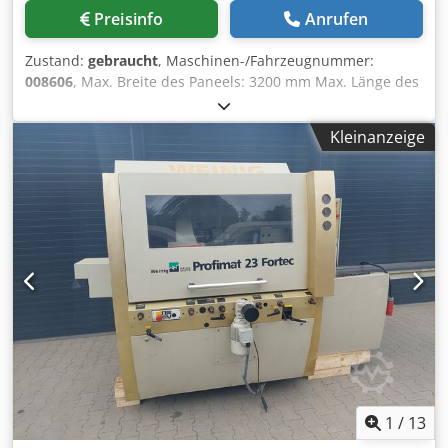
Preisinfo
Anrufen
Zustand:
gebraucht
, Maschinen-/Fahrzeugnummer:
008606
, Max. Breite des Paneels: 3200 mm Max. Länge des
Paneels: 1000 mm Anzahl Aggregate: 5 Anzahl Aggregate: 2
Positionierung über NC Steuerung: ja Chsdpfjzqz Rcjx Acfja
Kleinanzeige
Seitliche horizontale Gruppen: ja
1
/
13