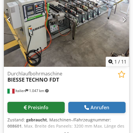
1
/
11
Durchlaufbohrmaschine
BIESSE
TECHNO FDT
Italien
1.047 km
Preisinfo
Anrufen
Zustand:
gebraucht
, Maschinen-/Fahrzeugnummer:
008601
, Max. Breite des Paneels: 3200 mm Max. Länge des
Paneels: 1000 mm Anzahl Aggregate: 6 Chsdpjzbrnhjfx