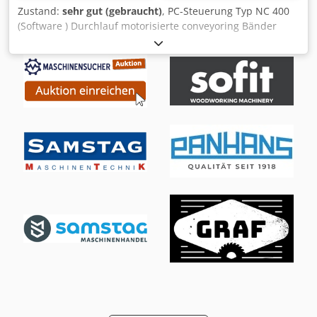
Zustand:
sehr gut (gebraucht)
, PC-Steuerung Typ NC 400
(Software ) Durchlauf motorisierte conveyoring Bänder
(Nr.) 2 Horizontalen Bohrsupporte (Nr.) 2 Bohreinheiten für
jeder horizontale Bohrsupport (Nr.) 2 Spindeln für jede
horizontale Bohreinheiten (Nr.) 11 Max. Arbeitbreite (mm)
3200 - Min. arbeitbreite (mm) 205 (ca.) Unteren Vertikalen
Bohrsupporte (Nr.) 6 Bohreinheiten für jeder Unteren
Vertikalen Bohrsupporte (Nr.) 2 Nr. 4 Oberen Vertikalen
Bohrsupporten Spindeln für jede Bohreinheiten von
Oberen Bohrsupporte (N°) 2 Cedpfx Acogk T Ttsfeha
Oberen Vertikale WerkstückSpanner (Nr.) 5 Schrauben
(endlos) fur Spänenabtransport (Nr.) 2 Digitalanzeige der
Positionsdaten (Acshe) Gesamtanschlusswert (Kw) 48 Die
CNC-Steuerung kontrolliert die Bewegung (X-Achse)
Horizont. Bohrsupporte Die CNC-Steuerung kontrolliert die
Bewegung (Achse Y) der Anschläge