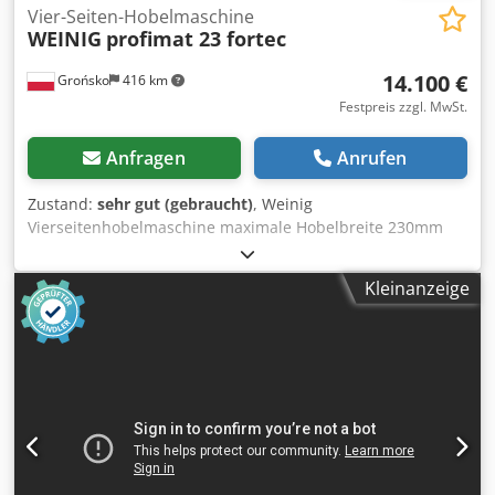
Vier-Seiten-Hobelmaschine
WEINIG
profimat 23 fortec
14.100 €
Grońsko
416 km
Festpreis zzgl. MwSt.
Anfragen
Anrufen
Zustand:
sehr gut (gebraucht)
, Weinig
Vierseitenhobelmaschine maximale Hobelbreite 230mm
max. Hobelhöhe 120mm 5 Köpfe, unten-5.5KW; links und
rechts-11KW, oben-11KW, unten-5.5KW Vorschub - 4KW
Kleinanzeige
voll einstellbare Köpfe elektrisch verstellbar nach oben
und unten und Hobelbreite 40mm Spindeln Vorschub über
kardanische Rollen, stufenlos einstellbar Chedpfx
Aorigxyscfja robuste WEINIG-Hobelmaschine,
Maschinenlänge 415 cm Maschine geprüft im
Originalzustand