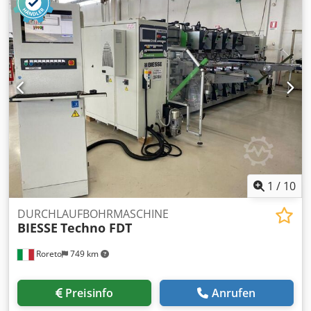
1
/
10
DURCHLAUFBOHRMASCHINE
BIESSE
Techno FDT
Roreto
749 km
Preisinfo
Anrufen