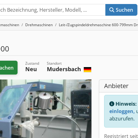
Suchen
gmaschinen
Drehmaschinen
Leit-/Zugspindeldrehmaschine 600-799mm D
000
Zustand
Standort
achen
Neu
Mudersbach
Anbieter
Hinweis:
einloggen,
u
abzurufen.
Registriert sei