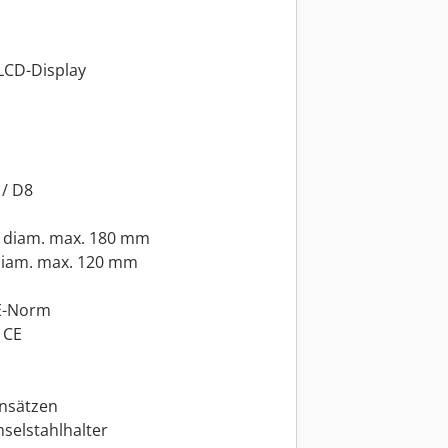
 LCD-Display
 / D8
s diam. max. 180 mm
 diam. max. 120 mm
E-Norm
 CE
insätzen
selstahlhalter