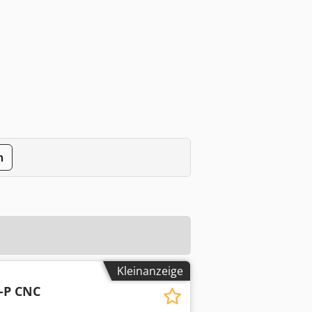
n
Kleinanzeige
-P CNC