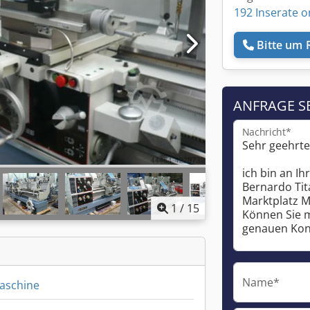
192 Inserate o
Bitte um 
ANFRAGE S
Nachricht*
1
/
15
Name*
aschine