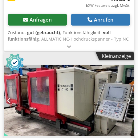
EXW Festpreis zzgl. MwSt.
Anfragen
Anrufen
Zustand:
gut (gebraucht)
, Funktionsfähigkeit:
voll
funktionsfähig
, ALLMATIC NC-Hochdruckspanner - Typ NC
160 - incl. 2 Backensätze Dkedpfx Aezlytreihor - incl.
Winkelkonsole für Horizontalbearbeitung - incl.
Kleinanzeige
Grundplatte 350 x 350 mm