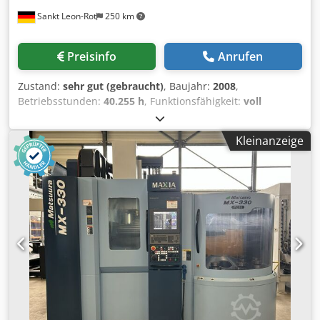
ATC • Hauptspindel: Motorspindel mit Hohlspannsystem;
Sankt Leon-Rot
250 km
32 mm Bohrung/Stange; C-Achse max. Drehzahl 8.000
U/min • Maximaler Hub: 305 mm (L-Version) / 127 mm (K-
Version) • Gegenspindel: Teilhohlspannung, C-Achse;
Preisinfo
Anrufen
Reinigungseinheit auf unterem Werkzeugrevolver montiert
• Oberer Werkzeugrevolver: X/Y/Z/H/B-Achsen; 10
Zustand:
sehr gut (gebraucht)
, Baujahr:
2008
,
Werkzeughalter; Doppelantrieb • Unterer
Betriebsstunden:
40.255 h
, Funktionsfähigkeit:
voll
Werkzeugrevolver: X/Y/Z/H-Achsen; 9 Werkzeughalter;
funktionsfähig
, Zum Verkauf steht eine DMG DECKEL
kombinierter Antrieb; separater Gegenspindelbetrieb •
MAHO DMF 220 linear, ein 5-Achs-Universal-
Messen/Rückmeldung: Glasmaßstäbe an der X-Achse
Kleinanzeige
Bearbeitungszentrum in Fahrständerbauweise. Die
(oberer und unterer Revolver); Drehgeber an der C-Achse •
Maschine wurde 2008 gebaut und im Jahr 2022 auf
Rückseitenbearbeitung: 8-Positionen-Rückseitentisch mit
Siemens Sinumerik 840D Solution Line modernisiert / total
kombiniertem Antrieb für bis zu 3 Werkzeuge; vorbereitet
retrofitted. Ausgestattet mit 5-Achs-Simultan-Lizenz,
für innere Kühlmittelzufuhr • Spannen:
Siemens Sinamics-Antriebstechnik, Siemens OP15 Black
Spannrichtungsumkehrvorrichtung und
Operator Panel, MCP-Bedienfeld und elektrischem
Gegenspanndruckvorrichtung an Haupt- und
Handrad. Technische Daten: Hersteller: DMG DECKEL
Gegenspindel • Kühlmittelanlage: Standardanlage mit 3-
MAHO Typ: DMF 220 linear Maschinenart: 5-Achs-
Bar- und 8-Bar-Pumpen (50 Hz) in einem 500-Liter-Tank;
Universal-Bearbeitungszentrum / Fahrständer-
zusätzliche 28-Bar-Pumpe (50 Hz), 19 l/min Förderleistung •
Bearbeitungszentrum Baujahr: 2008 Steuerung: Siemens
Absaugung: Anschluss D 150 mm für Zentralabsaugung
Sinumerik 840D Solution Line Modernisierung / Total
Zusätzliche Ausrüstung • Keine angegeben (keine Roboter,
Retrofit: Siemens CNC- / Antriebsmodernisierung 2022 5-
Stangenlader, Späneförderer oder externe