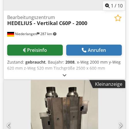
1
/
10
Bearbeitungszentrum
HEDELIUS - Vertikal
C60P - 2000
Niederlangen
287 km
Preisinfo
Anrufen
Zustand:
gebraucht
, Baujahr:
2008
, x-Weg 2000 mm y-Weg
620 mm z-Weg 520 mm Tischgröße 2500 x 600 mm
Werkstückgewicht max. 2000 kg Werkzeugaufnahme SK40
Steuerung HEIDENHAIN Spindeldrehzahlen 30 - 8000
Kleinanzeige
U/min Vorschub 45 m/min Eilgang 45 m/min
Gesamtleistungsbedarf 20 kW Maschinengewicht ca. 10500
kg Raumbedarf ca. 5400 x 3300 x 3000 mm Ausstattung: -
Steuerung Heidenhain iTNC 530 - Werkzeugmagazin mit 30
Plätze - Späneförderer - Siebfilteranlage mit IKZ -
Bedienungsanleitung Optional ( auf Wunsch ): -
Funkmesstaster ( Heidenhain ) -
Werkzeugvermessungssystem ( Heidenhain TT 160 )