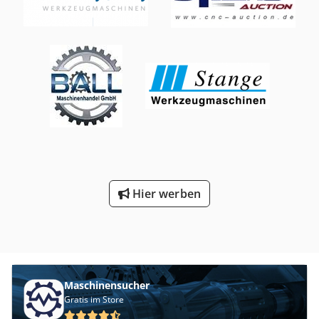
Magazin B: 400 W Servo-Antrieb, 400 W Servo-Motor, 10 m
Verfahrweg X-Achse 435 mm Verfahrweg Y-Achse 465 mm
Leistungskabel, 10 m Encoder-Kabel Magazin C: 400 W
Verfahrweg Z-Achse 560 mm C-Achse (Tischdrehung) 360°
Servo-Antrieb, 400 W Servo-Motor, 10 m Leistungskabel, 10
A-Achse (Tischneigung) -125/+10° Spindeldrehzahl 50 -
m Encoder-Kabel Software / Lizenzen: 5-Achs-Simultan-
15.000 U/min Spindelaufnahme MAS BBT 40 Spindelmotor
Lizenz Achslizenzen Operator-Softwarelizenz Ausstattung:
7,5/5,5 kW Magazinkapazität 90 Bei Fragen zur Maschine
Integrierter Schwenktisch / Schwenkbrückenaufbau
stehen wir Ihnen gerne telefonisch oder per E-Mail zur
Papierbandfilteranlage Kühlmittel- / Filtereinheit
Verfügung. Schauen Sie sich gerne unsere anderen
Schaltschrank Vollverkleidung Arbeitsraumbeleuchtung
Anzeigen an, um einen vollständigen Überblick über
Siemens-Bedienpult Zustand: Maschine in gepflegtem
unseren Lagerbestand zu erhalten.
Zustand Modernisierte Siemens-Steuerungs- und
Antriebstechnik 5-Achs-Simultanbetrieb vorhanden
Hier werben
Maschinensucher
Gratis im Store