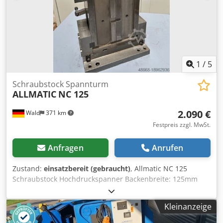
Dksdpfx Aioulnbkohor
1
/
5
Schraubstock Spannturm
ALLMATIC
NC 125
2.090 €
Wald
371 km
Festpreis zzgl. MwSt.
Anfragen
Anrufen
Zustand:
einsatzbereit (gebraucht)
, Allmatic NC 125
Schraubstock Hochdruckspanner Backenbreite: 125mm
Spannweite: 214mm mit Grundplatte für vertikales
Arbeiten. Gesamtlänge ohne Grundplatte: 450mm Dsdswc
Kleinanzeige
At Ejpfx Aihjkr Gesamtlänge mit Grundplatte: 505mm
Höhe: 145mm Sie können gerne zu einer Besichtigung