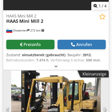
1
/
4
HAAS Mini Mill 2
HAAS
Mini Mill 2
Slowenien
272 km
Preisinfo
Anrufen
Zustand:
einsatzbereit (gebraucht)
, Baujahr:
2012
,
Betriebsstunden:
7.474 h
, Verfahrweg X-Achse:
508 mm
,
Verfahrweg Y-Achse:
406 mm
, Verfahrweg Z-Achse:
356
mm
, Steuerungshersteller:
HAAS
, Tischbelastung:
227 kg
,
Kleinanzeige
Spindeldrehzahl (max.):
10.000 U/min
, Anzahl der Achsen:
3
, Diese 3-Achsen HAAS Mini Mill 2 wurde im Jahr 2012
hergestellt. Sie verfügt über einen X-Achsen-Verfahrweg
von 508 mm, einen Y-Achsen-Verfahrweg von 406 mm und
einen Z-Achsen-Verfahrweg von 356 mm. Die Maschine hat
eine Tischgröße von 1.016 × 356 mm und eine maximale
Tischbelastung von 227 kg. Wenn Sie auf der Suche nach