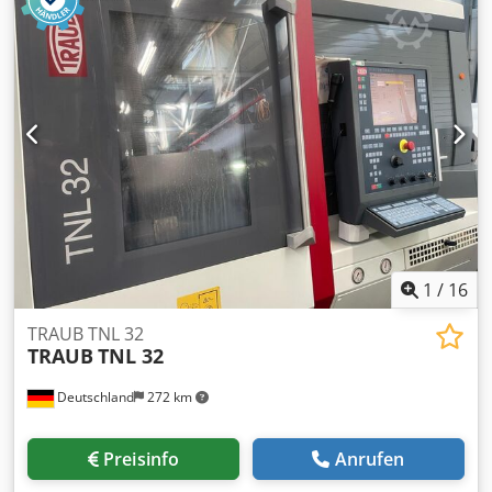
Reifengröße: 7,0 x 12 (vorn). 6,0 x 9 (hinten),* Reifendruck:
0 (vorn / hinten),* Spurbreite: 1125 mm,* Hublast bei
senkrechtem Hubgerüst und Zusatzgerät wie oben
angegeben,* Hubhöhe: 5550 mm,* Tragfähigkeit:, 2040 kg
bei 500 mm, 1860 kg bei 600 mm, 1710 kg bei 700 mm,
Änderungen, Zwischenverkauf und Irrtümer vorbehalten.
Dkedpei Tfapefx Aiher
1
/
16
TRAUB TNL 32
TRAUB
TNL 32
Deutschland
272 km
Preisinfo
Anrufen