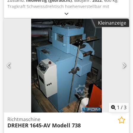
Zustand:
neuwertig (gebraucht)
, Baujahr:
2022
, 600 Kg
Tragkraft Schweissdrehtisch hoehenverstellbar mit
Durchgangsbohrung 100 - 200mm Plattenduchmesser
700mm Hoehe waagrecht min. 0,65m, max. 1,25m Hoehe
Kleinanzeige
gekippt min. 0,45m, max. 0,95m Dksdpfx Aijd Anz Rshjr
Geschwindigkeit von 0,01 - 1,1 U/min Neigung bis 135°
Hand und Fussfernbedienung mit
Geschwindigkeitsanzeige sehr robust
1
/
3
Richtmaschine
DREHER
1645-AV Modell 738