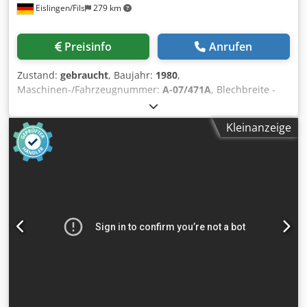
Eislingen/Fils
279 km
Preisinfo
Anrufen
Zustand:
gebraucht
, Baujahr:
1980
,
Maschinen-/Fahrzeugnummer:
A-07/471A
, Blechbreite -
max.: 130 mm Richtwalzendurchmesser: 40 mm Anzahl
Richtwalzen: 5 Zugwalzen: 2+2 Blechdicke - min.: 0,4 mm
Kleinanzeige
Blechdicke - max.: 3,5 mm Gewicht: 0,4 t Raumbedarf ca.:
0,6x0,65x1,15 m Dodpfx Aiocxxx Rehokr Band-
Richtmaschine mit integriertem stufenlos verstellbaren
VARI-Antrieb, Rechts- und Linkslauf,
Betriebsartenwahlschalter für manuell und automatik,
Einlaufrollenkorb, Positionsanzeige der Richtrollen über
Analogdisplay, Verstellung der Richtrollenpositionen über
Handräder, automatische Bandschlaufensteuerung, sehr
guter Zustand