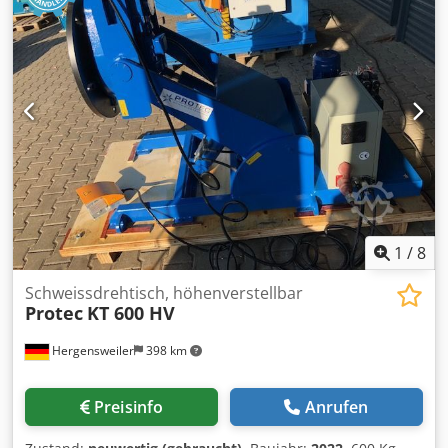
vorbeikommen. Gerne können wir für Sie eine
Kostengünstige Spedition organisieren Sie erhalten eine
ordentliche Rechnung. Für Ausländische Kunden kann
auch eine Nettorechnung erstellt werden. Vorraussetzung
ist eine gültige Ust.Indent.Nr. Zwischenverkauf
vorbehalten. Besuchen Sie unseren Shop und sehen Sie
sich auch unsere weiteren Angebote an. Angegebene
Firmennamen und Warenzeichen sind Eigentum Ihrer
Inhaber und dienen lediglich zur Identifikation und
Beschreibung der Produkte. Abweichungen von
technischen Daten sowie Irrtümer in der Beschreibung des
Artikels können passieren und bleiben vorbehalten.
1
/
8
Schweissdrehtisch, höhenverstellbar
Protec
KT 600 HV
Hergensweiler
398 km
Preisinfo
Anrufen