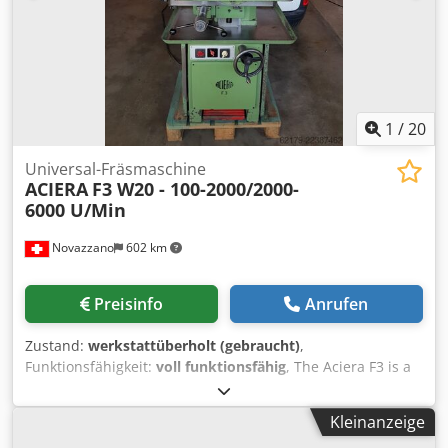
1
/
20
Universal-Fräsmaschine
ACIERA
F3 W20 - 100-2000/2000-
6000 U/Min
Novazzano
602 km
Preisinfo
Anrufen
Zustand:
werkstattüberholt (gebraucht)
,
Funktionsfähigkeit:
voll funktionsfähig
, The Aciera F3 is a
compact, precision bench milling machine prized for its
rigid construction and excellent surface finish. Popular in
Kleinanzeige
toolrooms and prototyping shops, it delivers fine control