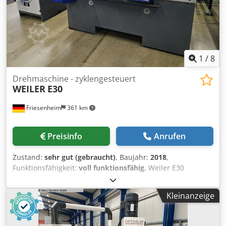
1
/
8
Drehmaschine - zyklengesteuert
WEILER
E30
Friesenheim
361 km
Preisinfo
Anrufen
Zustand:
sehr gut (gebraucht)
, Baujahr:
2018
,
Funktionsfähigkeit:
voll funktionsfähig
, Weiler E30
Präzisions Drehmaschine Hersteller: Weiler Typ: E30
Baujahr: 2018 Zustand: gebraucht, unter Strom,
Kleinanzeige
vorführbereit Cjdpfx Amjy Uzgbjusrf Einschaltstunden:
8.500h Lieferumfang: - Dokumentation - Maschinenfüße -
Kühlmittelanlage - Maschinenlampe - Dreibackenfutter - 8-