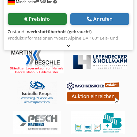
Mindelheim
348 km
Gegenlager, Aufnahme Scheibenfräser Ø22 mm, Ø27 mm -
Adapter ISO 40/MK3 - Adapter ISO 40/MK2 - Anzugsstange
vertikal und horizontal - T-Nutensteine - Austreiber -
Preisinfo
Anrufen
Bedienwerkzeug
Zustand:
werkstattüberholt (gebraucht)
,
Produktinformationen "Voest Alpine DA 160" Leit- und
Zugspindeldrehmaschine Voest Modell DA 160 Zustand:
Überholt Technische Daten Cjdpfxoy Ndqre Amujrf
Spitzenhöhe: 165 mm Spitzenweite: 650 mm
Drehdurchmesser über Bett: 330 mm Drehdurchmesser
über Querschlitten: 190 mm Bettbreite: 210 mm
Leitspindeldurchmesser: 25 mm Futterdurchmesser: 160
mm Reitstockaufnahme : MK 3 Drehzahl (16): 30 - 2500
1/min. Motorleistung: 2 / 2,4 kW Pinolenhub: 100 mm
Abmessungen (LxBxH): 1500 mm x 900 mm x 1650 mm
Ausstattung: - Geometrieprotkoll - 3-Achs-Digitalanzeige,
Marke Sino - NEU - 3-Backen-Drehfutter - Not-Aus-
Schlagtaster - Schnellwechselhalter System Multifix,
Anzahl Einsätze 6 - Maschinenlicht NEU - Bettanschlag -
Kühlmitteleinrichtung NEU - Bohrfutter mit Kegeldorn -
Mitlaufende Körnerspitze - Leit- und Zugspindelabdeckung