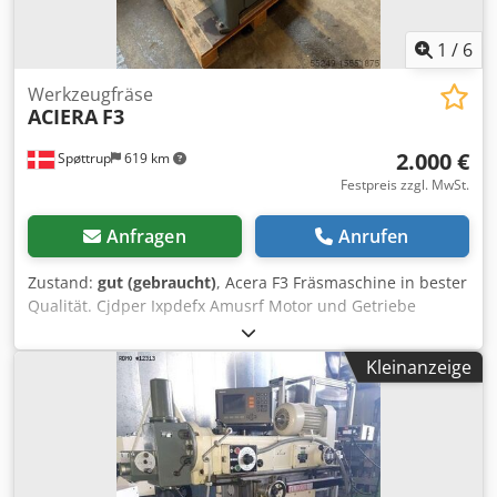
1
/
6
Werkzeugfräse
ACIERA
F3
2.000 €
Spøttrup
619 km
Festpreis zzgl. MwSt.
Anfragen
Anrufen
Zustand:
gut (gebraucht)
, Acera F3 Fräsmaschine in bester
Qualität. Cjdper Ixpdefx Amusrf Motor und Getriebe
klingen perfekt. Es gibt kein anderes Zubehör als das, was
Sie auf den Bildern sehen. Kann in einen Eurotrailer
Kleinanzeige
geladen und der Transport in ganz Europa organisiert
werden.