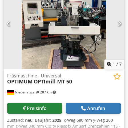
Fach Werkzeugrevolver
1
/
7
Fräsmaschine - Universal
OPTIMUM
OPTImill MT 50
Niederlangen
287 km
Preisinfo
Anrufen
Zustand:
neu
, Baujahr:
2025
, x-Weg 580 mm y-Weg 200
mm z-Weg 340 mm Cjdjtv Riaspfx Amusrf Drehzahlen 115 -