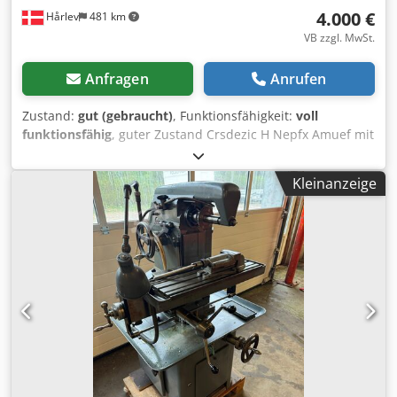
4.000 €
Hårlev
481 km
VB zzgl. MwSt.
Anfragen
Anrufen
Zustand:
gut (gebraucht)
, Funktionsfähigkeit:
voll
funktionsfähig
, guter Zustand Crsdezic H Nepfx Amuef mit
viel Zubehör siehe Foto
Kleinanzeige