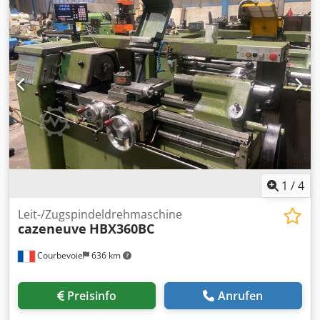
for small to medium-sized parts Crsdpoznh Ehefx Amusf
1
/
4
Leit-/Zugspindeldrehmaschine
cazeneuve
HBX360BC
Courbevoie
636 km
Preisinfo
Anrufen