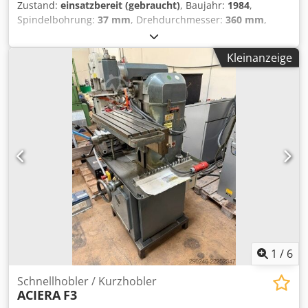
Zustand:
einsatzbereit (gebraucht)
, Baujahr:
1984
,
Spindelbohrung:
37 mm
, Drehdurchmesser:
360 mm
,
Spitzenbreite:
750 mm
, Spindeldrehzahl (max.):
3.000
U/min
, Visue Newall 2 Achsen Kapazität: 750x360 mm
Kleinanzeige
Spindelbohrung: 37 mm Spindeldrehzahl mit Variator,
max. 3000 U/min Credpfjyimzvjx Amuof
1
/
6
Schnellhobler / Kurzhobler
ACIERA
F3