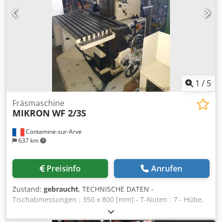
1
/
5
Fräsmaschine
MIKRON
WF 2/3S
Contamine-sur-Arve
637 km
Preisinfo
Anrufen
Zustand:
gebraucht
, TECHNISCHE DATEN -
Tischabmessungen : 350 x 800 [mm] - T-Nuten : 7 - Hübe,
x, y, z : 400, 400, 370 [mm] - Spindel Geschwindigkeit : 50 -
2240 [U/min.] - Eilgang Geschwindigkeit mit Potentiometer