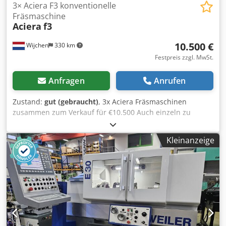
3× Aciera F3 konventionelle
Fräsmaschine
Aciera
f3
10.500 €
Wijchen
330 km
Festpreis zzgl. MwSt.
Anfragen
Anrufen
Zustand:
gut (gebraucht)
, 3x Aciera Fräsmaschinen
zusammen zum Verkauf für €10.500 Auch einzeln zu
verkaufen Bild 1 frequenzgeregelt €4.950,- Bild 2 €3.950,-
Bild 3 €3.450,- Allgemeine Informationen Aciera F3
Kleinanzeige
Fräsmaschine. Automatischer Längsvorschub (X-Achse).
Automatischer Vorschub Z-Achse (Bild 1 und 2) Aufnahme
W20 Starkstrom 400V Achsenverfahrwege X-Achse: 300 mm
Y-Achse: 300 mm Z-Achse: 135 mm Digitale
Positionsanzeige auf allen Achsen (Bild 1 und 2) Crsdpoyl
Rwvefx Amusf