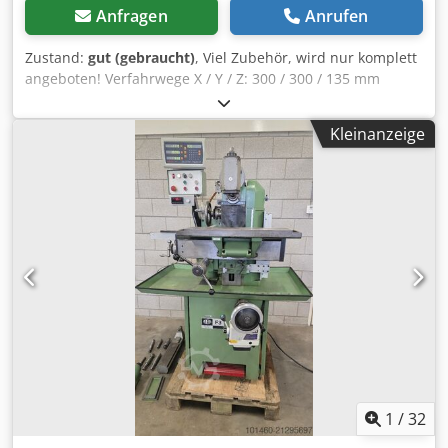
Anfragen
Anrufen
Zustand:
gut (gebraucht)
, Viel Zubehör, wird nur komplett
angeboten! Verfahrwege X / Y / Z: 300 / 300 / 135 mm
Tischgrösse B x T: 700 x 190 mm Spindeldrehzahl: 95 -
6000 U/min / 11 Stufen Crsdpfxod Erqbj Amuof
Kleinanzeige
Werkzeugaufnahme: W 20 Gewicht: ca. 450 kg
Maschinengrösse B x T x H: ca. 900 x 900 x 1500 mm
Zubehör: Schwenktisch Rundtisch-Ø 200 mm 6 Aufnahmen
Diverse Spannzangen und Spannmittel
Horizontalfräseinrichtung Arbeitslampe
Kühlmitteleinrichtung Schraubstock
1
/
32