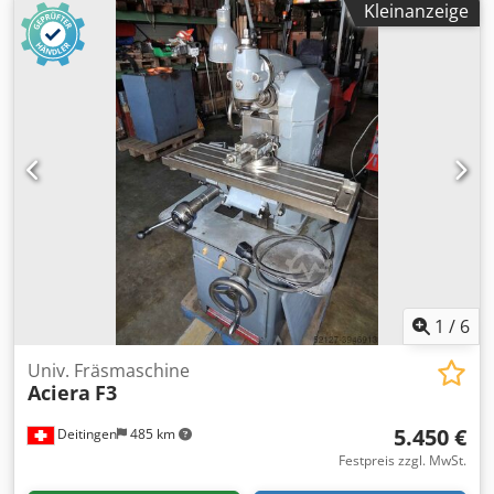
Kleinanzeige
: 0 - 630 [mm/min.] Codpfeuhbxasx Amuorf ZUBEHÖR -
Anzeige 3 Achsen HENDENHAIN - Verhaltungsblech
1
/
6
Univ. Fräsmaschine
Aciera
F3
5.450 €
Deitingen
485 km
Festpreis zzgl. MwSt.