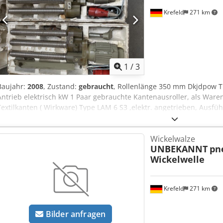
Krefeld
271 km
1
/
3
Baujahr:
2008
, Zustand:
gebraucht
, Rollenlänge 350 mm Dkjdpow Tm 
Antrieb elektrisch kW 1 Paar gebrauchte Kantenausroller, als Ware
Textilkanten ( Wirkware) Type LAM 6 S3 ,elektr. angetrieben, Ausführ
auf das Paar,
Wickelwalze
UNBEKANNT
pn
Wickelwelle
Krefeld
271 km
Bilder anfragen