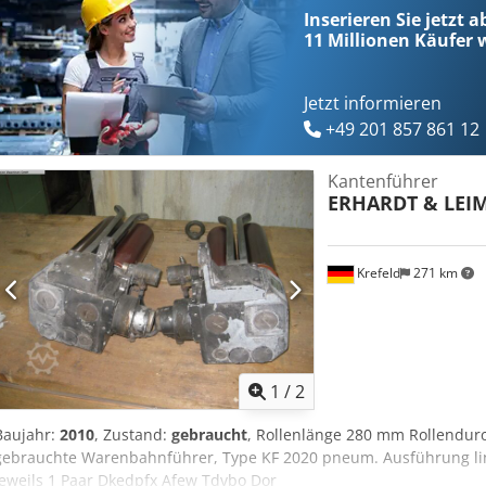
Inserieren Sie jetzt a
11 Millionen
Käufer w
Jetzt informieren
+49 201 857 861 12
Kantenführer
ERHARDT & LEI
Krefeld
271 km
1
/
2
Baujahr:
2010
, Zustand:
gebraucht
, Rollenlänge 280 mm Rollendur
gebrauchte Warenbahnführer, Type KF 2020 pneum. Ausführung links
jeweils 1 Paar Dkedpfx Afew Tdvbo Dor