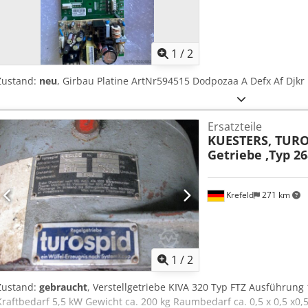
1
/
2
Zustand:
neu
, Girbau Platine ArtNr594515 Dodpozaa A Defx Af Djkr
Ersatzteile
KUESTERS, TURO
Getriebe ,Typ 26
Krefeld
271 km
1
/
2
Zustand:
gebraucht
, Verstellgetriebe KIVA 320 Typ FTZ Ausführung 
Kraftbedarf 5,5 kW Gewicht ca. 200 kg Raumbedarf ca. 0,5 x 0,5 x0,5