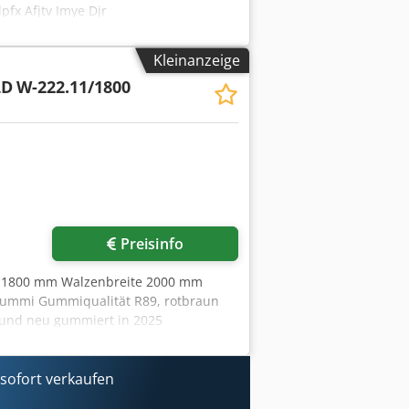
pfx Afjtv Imye Djr
Kleinanzeige
LD
W-222.11/1800
Preisinfo
e 1800 mm Walzenbreite 2000 mm
ummi Gummiqualität R89, rotbraun
 und neu gummiert in 2025
ofort verkaufen