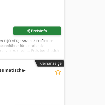
Preisinfo
Tcjfx Af Djr Anzahl 3 Profilrollen
nbahnführer für einrollende
ung links + rechts, Preis bezieht sich
Kleinanzeige
eumatische-