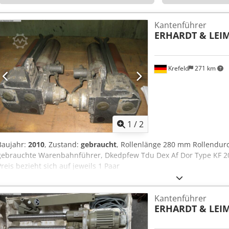
Kantenführer
ERHARDT & LEI
Krefeld
271 km
1
/
2
Baujahr:
2010
, Zustand:
gebraucht
, Rollenlänge 280 mm Rollendur
gebrauchte Warenbahnführer, Dkedpfew Tdu Dex Af Dor Type KF 20
Preis bezieht sich auf jeweils 1 Paar
Kantenführer
ERHARDT & LEI