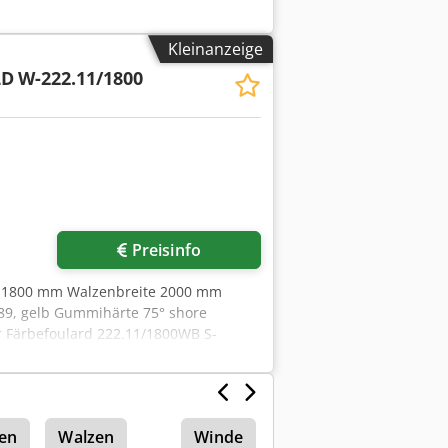
Kleinanzeige
LD
W-222.11/1800
Preisinfo
e 1800 mm Walzenbreite 2000 mm
, gelb Gummihärte 75° shore
ür Färbefoulard 222.11/1800WB S-
rantie, Einzelpreis: € 8.500,-
en
Walzen
Winde