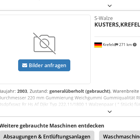
S-Walze
KUSTERS,KREFE
Krefeld
271 km
Bilder anfragen
Baujahr:
2003
, Zustand:
generalüberholt (gebraucht)
, Warenbreit
Durchmesser 220 mm Gummierung Weichgummi Gummiqualität R89
Dsdpfxswz Rr Hs Af Djkr Typ 222.11/1800 1 Walzenpaar ( " Stück) f
Walzen komplett überholt und neu gummiert in 2024, mit Funktionsga
Weitere gebrauchte Maschinen entdecken
Absaugungen & Entlüftungsanlagen
Waschmaschin