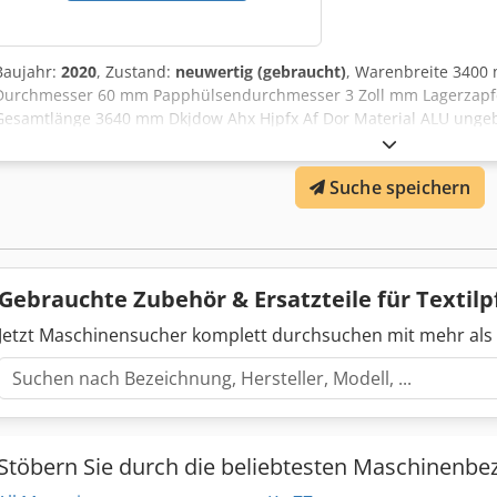
Baujahr:
2020
, Zustand:
neuwertig (gebraucht)
, Warenbreite 3400
Durchmesser 60 mm Papphülsendurchmesser 3 Zoll mm Lagerzap
Gesamtlänge 3640 mm Dkjdow Ahx Hjpfx Af Dor Material ALU unge
für 3 Zoll-Papphülsen, insgesamt 5 Stück vorhanden,
Suche speichern
Gebrauchte Zubehör & Ersatzteile für Texti
Jetzt Maschinensucher komplett durchsuchen mit mehr als
Stöbern Sie durch die beliebtesten Maschinenbe