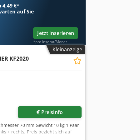
b 4,49 €
*
arten auf Sie
Jetzt inserieren
*pro Inserat/Monat
Kleinanzeige
MER
KF2020
Mehr Bilder anfragen
Preisinfo
chmesser 70 mm Gewicht 10 kg 1 Paar
 + rechts, Preis bezieht sich auf