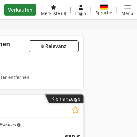
Verkaufen
Sprache
Merkliste
(0)
Login
Menü
inen
Relevanz
ilter entfernen
Kleinanzeige
464 km
680 €