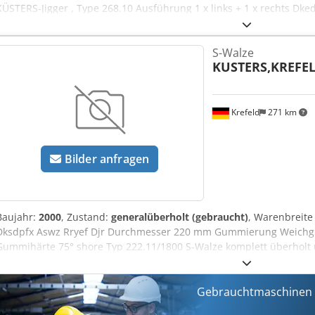
KÜSTERS-Jigger , Type 268.10 Ausführung 1 x links + 1 x rechts Dked
S-Walze
KUSTERS,KREFE
Krefeld
271 km
Bilder anfragen
Baujahr:
2000
, Zustand:
generalüberholt (gebraucht)
, Warenbreit
Dksdpfx Aswz Rryef Djr Durchmesser 220 mm Gummierung Weichg
Gummihärte 75° shore Typ 222.11/1800 S-Walze komplett überholt
Gebrauchtmaschinen s