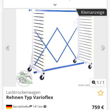
Aulagerohrlänge: 650 mm Lichte Zwischenmaß der Rohre:
160 mm Lichte Zwischenmaß der Felder: 400 mm
Kleinanzeige
Tragkraft: 400 kg
1
/
1
Lacktrockenwagen
Rehnen
Typ Varioflex
759 €
Gerolzhofen
141 km