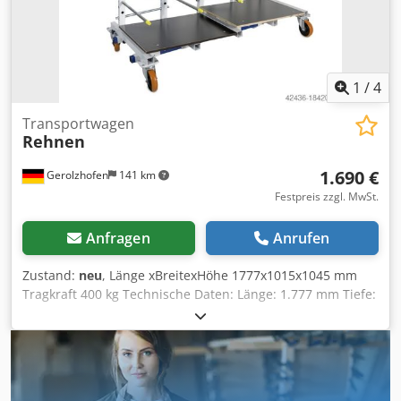
1
/
4
Transportwagen
Rehnen
1.690 €
Gerolzhofen
141 km
Festpreis zzgl. MwSt.
Anfragen
Anrufen
Zustand:
neu
, Länge xBreitexHöhe 1777x1015x1045 mm
Tragkraft 400 kg Technische Daten: Länge: 1.777 mm Tiefe:
1.015 mm Dsdpfxovwfucj Aahokr Höhe: 1.845 mm
Aulagerohrlänge: 650 mm Lichte Zwischenmaß der Rohre:
160 mm Lichte Zwischenmaß der Felder: 400 mm
Tragkraft: ca. 400 kg