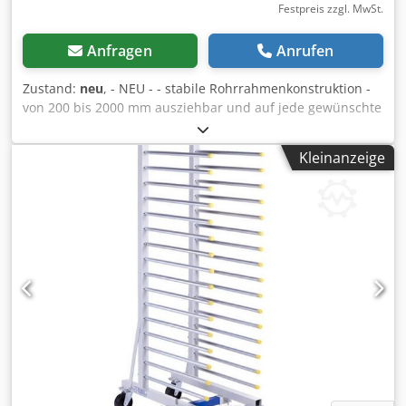
Festpreis zzgl. MwSt.
Anfragen
Anrufen
Zustand:
neu
, - NEU - - stabile Rohrrahmenkonstruktion -
von 200 bis 2000 mm ausziehbar und auf jede gewünschte
Breite feststellbar - 17 Ablagen auf beiden Seiten möglich -
4 Polyamid-Lenkrollen, Tragkraft 400 kg - Auflagerohre
Kleinanzeige
verzinkt Technische Daten: Auflagerohrlänge: 650 mm -
ausgezogen bis: 1150 mm Lichtes Zwischenmaß der Rohre:
60 mm Länge: 200 - 2000 mm Tiefe: 870 - 1180 mm
Dkodpfx Asvwfvmjaher Höhe: 1855 mm Art.-Nr. 13-
03000001