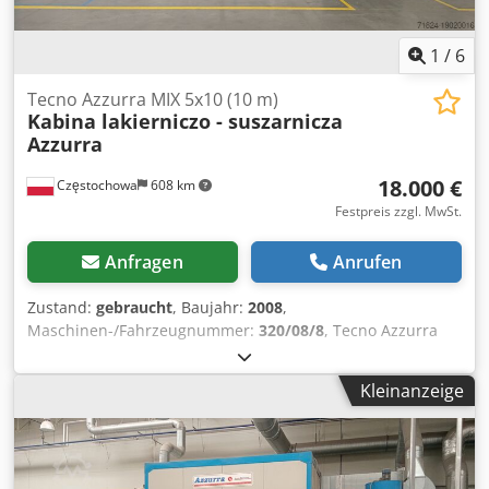
1
/
6
Tecno Azzurra MIX 5x10 (10 m)
Kabina lakierniczo - suszarnicza
Azzurra
18.000 €
Częstochowa
608 km
Festpreis zzgl. MwSt.
Anfragen
Anrufen
Zustand:
gebraucht
, Baujahr:
2008
,
Maschinen-/Fahrzeugnummer:
320/08/8
, Tecno Azzurra
Lackierkabine mit Überdruck-Wasservorhang Innenmaße -
Länge 10000mm -Breite 5000 mm + 300 mm Tropfgitter -
Kleinanzeige
Höhe 2700 mm Lrjc R Dewfrdxer T Ncok Wasserwand mit
den Abmessungen 4000 x 2500 mm an der Seitenwand
angebracht 4 x Schiebetüren mit den Maßen 2000x2300
Dodpfxswfriue Aahekr Luftstrom 24.000 m3/h