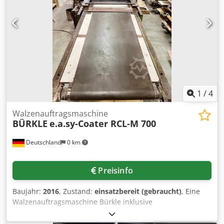
1
/
4
Walzenauftragsmaschine
BÜRKLE
e.a.sy-Coater RCL-M 700
Deutschland
0 km
Preisinfo
Baujahr:
2016
, Zustand:
einsatzbereit (gebraucht)
, Eine
Walzenauftragsmaschine Bürkle inklusive
Austragungstisch Bürkle LZU 800 steht zur Verfügung.
Arbeitsbreite: 700mm, max. mech. Vorschub: 120m/min,