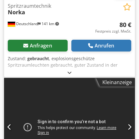
Spritzraumtechnik
Norka
80 €
Deutschland
141 km
Festpreis zzgl. MwSt.
Anfragen
Anrufen
Zustand:
gebraucht
, explosionsgeschütze
Spritzraumleuchten gebraucht, guter Zustand in der
Wandhalterung drehbar Djdpevwf Atsfx Aahskr Fabrikat
Norka 58 Watt Zulassung IP 65 Röhrenanzahl 1 Lagerort
Kleinanzeige
97447 Gerolzhofen, frei verladen, unverpackt Übergabe im
Istzustand, wie besichtigt ohne Garantie und
Gewährleistung