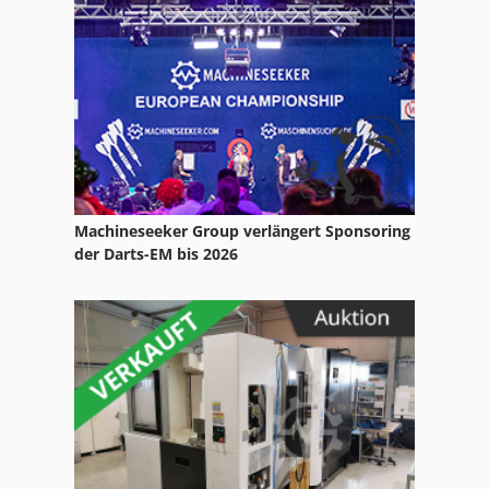
Fngj 20
Format
Fu 115
Ga 11 Ff
Gkt 60
Machineseeker Group verlängert Sponsoring
Gl 172
der Darts-EM bis 2026
Hsc 20 Linear
Idx 23
International 2674
Ka 77
Kgs 1670