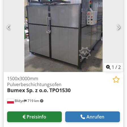
1
/
2
1500x3000mm
Pulverbeschichtungsofen
Bumex Sp. z o.o.
TPO1530
Bliżyn
719 km
Preisinfo
Anrufen