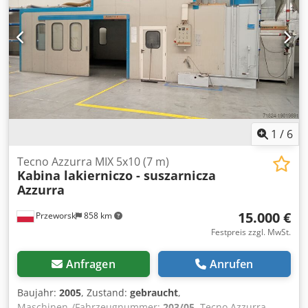
Luftabsaugung 15.000 m3/h Demontage durch den Käufer
Nettopreis
1
/
6
Tecno Azzurra MIX 5x10 (7 m)
Kabina lakierniczo - suszarnicza
Azzurra
15.000 €
Przeworsk
858 km
Festpreis zzgl. MwSt.
Anfragen
Anrufen
Baujahr:
2005
, Zustand:
gebraucht
,
Maschinen-/Fahrzeugnummer:
203/05
, Tecno Azzurra