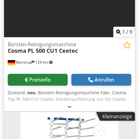
1
/
9
Bürsten-Reinigungsmaschine
Cosma
PL 500 CU1 Ceetec
Barntrup
129 km
Preisinfo
Anrufen
Zustand:
neu
, Bürsten-Reinigungsmaschine Fabr. Cosma
Typ PL 500 CU1 Ceetec Sonderausführung nur für Ceetec
Vertreiberbürsten Reinigungsmaschinen speziell für
Ceetec-Bürsten, die zum Lackieren und Beschichten von
Kleinanzeige
Massivholzwerkstücken eingesetzt werden. Dodpfeph Sr
Sjx Aahjkr Eine sorgfältige und min. tägliche Reinigung der
Vertreiberbürsten verlängert die Lebensdauer und stellt
eine gleichbleibende Auftragsqualität sicher. für Bürsten