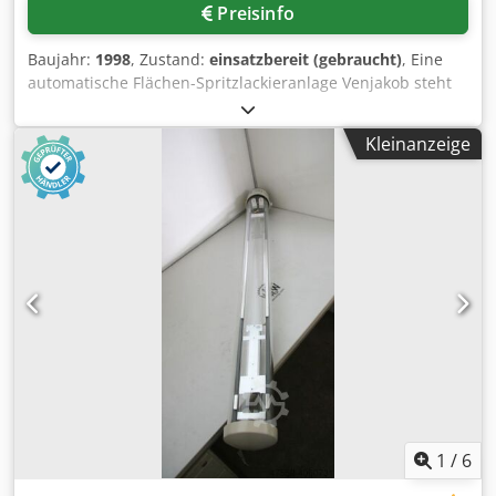
Preisinfo
Baujahr:
1998
, Zustand:
einsatzbereit (gebraucht)
, Eine
automatische Flächen-Spritzlackieranlage Venjakob steht
zur Verfügung. Spritzmaterial: Wasserlack, Arbeitsbreite:
1300mm, max. Durchlasshöhe: 70mm,
Kleinanzeige
Arbeitshöhenbereich: 880mm-920mm, min.
Werkstückdimensionen X/Y: 100mm/200mm, max.
Werkstückdimensionen X/Y: 1200mm/3000mm, max.
Spritzmaterialdruck: 200bar, Arbeitsgeschwindigkeit:
3m/min. Eine Besichtigung vor Ort ist möglich. Dsdpfx
Aajzh Ng Hshskr
1
/
6