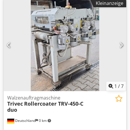
Kleinanzeige
Nennvorschub: 25m/min, max. Werkstückhöhe: 80mm,
Arbeitshöhenbereich: 880mm-920mm,
Austragungstischlänge: 4000mm, Betriebsstunden: ca.
1233h. Zubehör: zwei originalverpackte Ersatzwalzen
Bürkle. Dokumentation vorhanden. Besichtigung vor Ort
möglich. Djdpfjxtfgyjx Aahokr
1
/
7
Walzenauftragmaschine
Trivec
Rollercoater TRV-450-C
duo
Deutschland
0 km