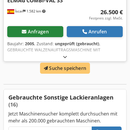
ELMAG
COMBI-VAL S3
26.500 €
Íscar
1.582 km
Festpreis zzgl. MwSt.
Anfragen
Anrufen
Baujahr:
2005
, Zustand:
ungeprüft (gebraucht)
,
GEBRAUCHTE WALZENAUFTRAGSMASCHINE MIT
ULTRAVIOLETT-TROCKNUNG ELMAG COMBI-VAL S3
TECHNISCHE MERKMALE: - Geklappte und geschweißte
Suche speichern
Stahlkonstruktion. - GESAMTLÄNGE VON 5.800 MM -
Produkt-Auftragsrolle - Ultraviolette Trocknung Dkedohknc
Nepfx Aaher - Jahr 2005
Gebrauchte Sonstige Lackieranlagen
(16)
Jetzt Maschinensucher komplett durchsuchen mit
mehr als 200.000 gebrauchten Maschinen.