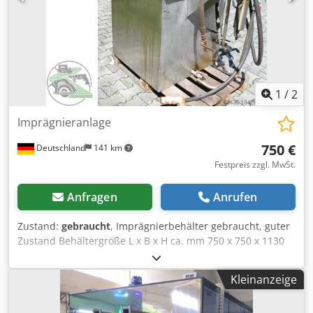
lässt sich der Regalwagen platzsparend zusammenstellen.
Länge: 200 - 1500 mm Tiefe: 870 - 1180 mm Höhe: 1855
mm Dkjdpfx Aovwf Eheahjr Auflagerohrlänge: 650 mm
Lichtes Zwischenmaß der Rohre: 70 mm Tragkraft: 400 kg
1
/
2
Imprägnieranlage
750 €
Deutschland
141 km
Festpreis zzgl. MwSt.
Anfragen
Anrufen
Zustand:
gebraucht
, Imprägnierbehälter gebraucht, guter
Zustand Behältergröße L x B x H ca. mm 750 x 750 x 1130
mit Deckel Membranpumpe luftbetrieben Platzbedarf ca.
LxBxH mm 1200 x 800 x 1400 Gewicht ca. 200 kg Djdpjvwgd
Kleinanzeige
Eofx Aahjkr Lagerort 97447 Gerolzhofen Übergabe im
Istzustand wie besichtigt - frei verladen -