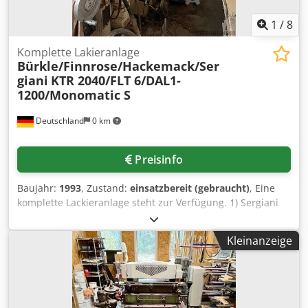
1
/
8
Komplette Lakieranlage
Bürkle/Finnrose/Hackemack/Ser
giani
KTR 2040/FLT 6/DAL1-
1200/Monomatic S
Deutschland
0 km
Preisinfo
Baujahr:
1993
, Zustand:
einsatzbereit (gebraucht)
, Eine
komplette Lackieranlage steht zur Verfügung. 1) Sergiani
S.p.A. Monomatic S, Baujahr: 2001. 2) Finnrose FLT 6,
Baujahr: 1993. 3,4,5) Drei baugleiche Bürkle DAL1-1300
Kleinanzeige
Pressen, Baujahr: 1993. 6) Karl Heesemann FGA 6 EX,
Baujahr: 1993. 7) Finnrose FLT-4.5, Baujahr: 1993. 8) Bürkle
DAL2-1300, Baujahr: 1985. Hackemack KTR 2040, Baujahr:
1996. Alle Maschinen sind Teil eine Lackieranlage. Eine
Besichtigung vor Ort ist möglich. Dodpfx Aajtpp H Eshokr