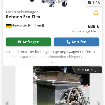
1
/
5
Lacktrockenwagen
Rehnen
Eco-Flex
688 €
Gerolzhofen
141 km
Festpreis zzgl. MwSt.
Anfragen
Anrufen
Zustand:
neu
, Der kostengünstige Regalwagen Ecoflex ist
zum platzsparenden und schonenden Ablegen von
lackierten Werkstücken gedacht. Durch seine 4 Lenkrollen
kann der Ecoflex auch zum Transport von Werkstücken
Kleinanzeige
genutzt werden. Seine stabile Rohrrahmenkonstruktion
lässt sich von 200 bis 1500 mm verstellen. Mit seinen je 17
kunststoffummantelten Auflagerohren je Seite, kann der
Wagen Gewichte bis 400 kg bei einer gleichmäßig
verteilten Last aufnehmen. Die steckbaren Auflagerohre
lassen sich wahlweise herausnehmen und können
rückseitig wieder eingesetzt werden. Bei Nichtgebrauch