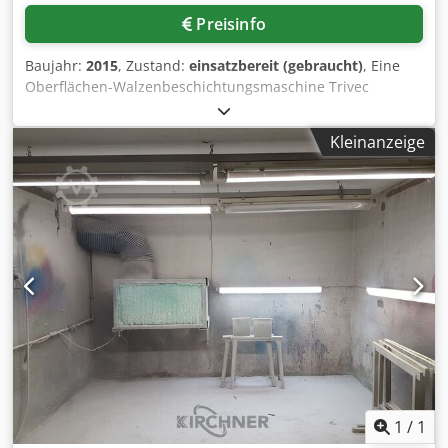
Preisinfo
Baujahr:
2015
, Zustand:
einsatzbereit (gebraucht)
, Eine
Oberflächen-Walzenbeschichtungsmaschine Trivec
inklusive einer Eigenbau-Vertreibereinheit mit 6
Aggregaten für Öl- und Lackapplikation steht zur
Kleinanzeige
Verfügung. Arbeitsbreite
Auftragsmaschine/Vertreibereinheit: 450mm/350mm,
Auftrags- und Dosierstationen: 2, Vorschub: 20m/min,
Maschinendimensionen X/Y/Z: ca.
4000mm/700mm/1650mm. Eine Besichtigung vor Ort ist
möglich. Dkedpsynltdofx Aahjr
1
/
1