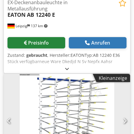
EX-Deckenanbauleuchte in
Metallausführung
EATON
AB 12240 E
Leipzig
137 km
Preisinfo
Anrufen
Zustand:
gebraucht
, Hersteller:EATONTyp:AB 12240 E36
Stück verfügbarneue Ware Dkedjd N Sv Nepfx Aahsr
Kleinanzeige