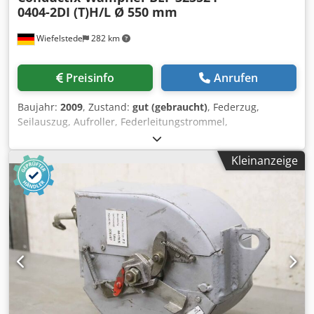
0404-2DI (T)H/L Ø 550 mm
Wiefelstede
282 km
Preisinfo
Anrufen
Baujahr:
2009
, Zustand:
gut (gebraucht)
, Federzug,
Seilauszug, Aufroller, Federleitungstrommel,
Federkabeltrommel, Federtrommel Dodpfsx R Svlsx Agfock
-Hersteller: Conductix Wampfler, Federtrommel
Kleinanzeige
Federleitungstrommel -Typ: BEF 325524-0404-2DI (T)H/L -
Stromstärke: 3x25A+PE -Spannung: 415V -Schutzart: IP65 -
Leitung: nicht im Lieferumfang -Abmessung: Ø 550 x 440
mm -Eigengewicht: 32 kg