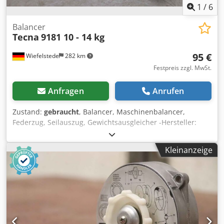
1
/
6
Balancer
Tecna
9181 10 - 14 kg
95 €
Wiefelstede
282 km
Festpreis zzgl. MwSt.
Anfragen
Anrufen
Zustand:
gebraucht
, Balancer, Maschinenbalancer,
Federzug, Seilauszug, Gewichtsausgleicher -Hersteller:
Tecna, Federzug Typ 9181 Ovp -Tragkraft: 10 - 14 kg -
Seillänge: 2500 mm -Anzahl: 2x Federzug vorhanden -Preis:
Kleinanzeige
pro Stück -Abmessung Karton: 270/200/100 mm Dsdpfx
Asq Untvjgfjck -Eigengewicht: 3,8 kg