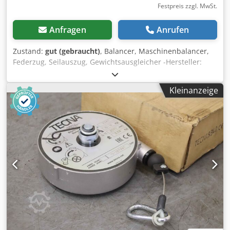
Festpreis zzgl. MwSt.
Anfragen
Anrufen
Zustand:
gut (gebraucht)
, Balancer, Maschinenbalancer,
Federzug, Seilauszug, Gewichtsausgleicher -Hersteller:
Fein, Balancer Federzug Dodpfx Asinwumegfock -Tragkraft:
1-3 kg -Anzahl: 2x Federzug vorhanden -Preis: pro Stück -
Kleinanzeige
Abmessung: 260/200/135 mm -Eigengewicht: 3 kg/St.