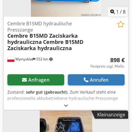
1
/
8
Cembre B15MD hydraulische
Presszange
Cembre B15MD Zaciskarka
hydrauliczna
Cembre B15MD
Zaciskarka hydrauliczna
898 €
Wymysłów
552 km
Festpreis zzgl. MwSt.
Anfragen
Anrufen
Zustand:
sehr gut (gebraucht)
, Zum Verkauf steht eine
professionelle akkubetriebene hydraulische Presszange
der Marke Cembre, Modell B15MD. Das Gerät ist technisch
einwandfrei und sofort einsatzbereit. Verkauf ohne Akku
Kleinanzeige
und Ladegerät. Der optische Zustand ist sehr gut, normale
Gebrauchsspuren sind auf den Fotos sichtbar. Im
Lieferumfang enthalten sind der originale Cembre