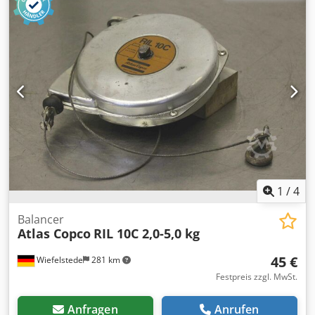
1
/
4
Balancer
Atlas Copco
RIL 10C 2,0-5,0 kg
45 €
Wiefelstede
281 km
Festpreis zzgl. MwSt.
Anfragen
Anrufen