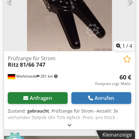
1
/
4
Prüfzange für Strom
Ritz
81/66 747
60 €
Wiefelstede
281 km
Festpreis zzgl. MwSt.
Anfragen
Anrufen
Zustand:
gebraucht
, Prüfzange für Strom -Anzahl: 3x
vorhanden Djdpsb Uhr Tsfx Agfeck -Preis: pro Stück -
Gewicht: 4,2 kg
Kleinanzeige