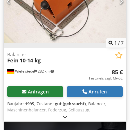
us a call.
1
/
7
Balancer
Fein
10-14 kg
85 €
Wiefelstede
282 km
Festpreis zzgl. MwSt.
Anfragen
Anrufen
Baujahr:
1995
, Zustand:
gut (gebraucht)
, Balancer,
Maschinenbalancer, Federzug, Seilauszug,
Gewichtsausgleicher, Aufroller Dcodpfxozhugls Agfsk -
Hersteller: Fein, Balancer Federzug -Tragkraft: 10-14 kg -
Best.-Nr.: 90801029002 -Anzahl: 1x Federzug vorhanden -