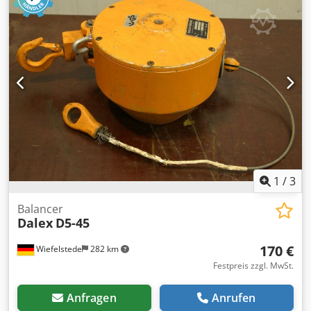
Eigengewicht: 0,6 kg
1
/
3
Balancer
Dalex
D5-45
170 €
Wiefelstede
282 km
Festpreis zzgl. MwSt.
Anfragen
Anrufen