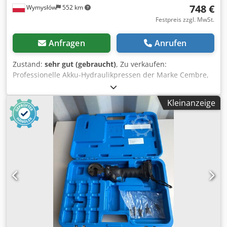
748 €
Wymysłów
552 km
Festpreis zzgl. MwSt.
Anfragen
Anrufen
Zustand:
sehr gut (gebraucht)
, Zu verkaufen:
Professionelle Akku-Hydraulikpressen der Marke Cembre,
Modell B15D. Die Geräte sind technisch einwandfrei und
sofort einsatzbereit. Der Preis gilt für 1 Stück. Optischer
Kleinanzeige
Zustand siehe Fotos – normale Gebrauchsspuren
entsprechend dem Einsatz. Technische Daten: Hersteller:
Cembre Modell: B15D Presskraft: 15 kN Stromversorgung:
9,6V / 2,0Ah Ni-MH Dcjdpfjy Uzcvsx Agfsk Professionelles
Werkzeug zum Verpressen von Endhülsen und Verbindern
Kompakte und robuste Bauweise Zusätzliche
Informationen: Akkus wurden im 05/2026 revidiert Kein
Ladegerät vorhanden Pressen sind zu 100 %
funktionsfähig Einzelverkauf möglich Lieferumfang:
Cembre B15D Presszange Akku