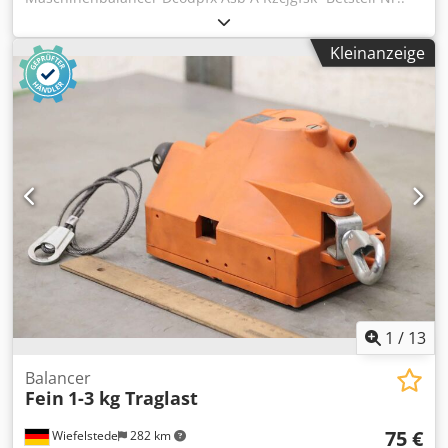
90801024009 -3 Stück: mit Helmschienen Rollen und
Anschlußkabel -Tragkraft Stück: 1-3 kg -Seillänge: 2 m -
Kleinanzeige
Preis/Verkauf: komplett -Eigengewicht: 12 kg
1
/
13
Balancer
Fein
1-3 kg Traglast
75 €
Wiefelstede
282 km