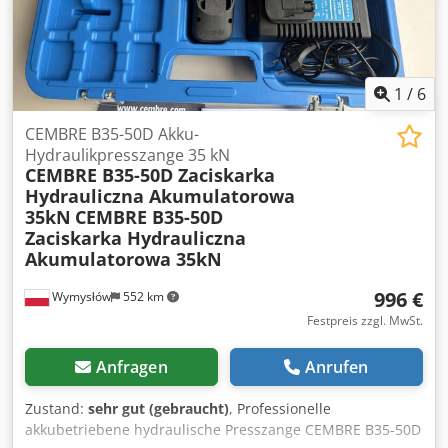
Einsatzbereit
1
/
6
CEMBRE B35-50D Akku-
Hydraulikpresszange 35 kN
CEMBRE B35-50D Zaciskarka
Hydrauliczna Akumulatorowa
35kN
CEMBRE B35-50D
Zaciskarka Hydrauliczna
Akumulatorowa 35kN
996 €
Wymysłów
552 km
Festpreis zzgl. MwSt.
Anfragen
Anrufen
Zustand:
sehr gut (gebraucht)
, Professionelle
akkubetriebene hydraulische Presszange CEMBRE B35-50D