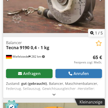
1
/
5
Balancer
Tecna
9190 0,4 - 1 kg
65 €
Wiefelstede
282 km
Festpreis zzgl. MwSt.
Anfragen
Anrufen
Zustand:
gut (gebraucht)
, Balancer, Maschinenbalancer,
Federzug, Seilauszug, Gewichtsausgleicher -Hersteller:
Tecna, Federzug Typ 9190 Dsdpfxjvqbgzo Agfock -
Tragkraft: 0,4 - 1 kg -Seillänge: 1600 mm -Anzahl: 1x
Kleinanzeige
Federzug vorhanden -Abmessung: 180/110/H55 mm -