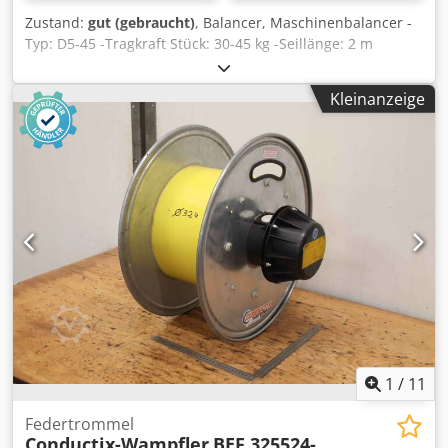
Zustand:
gut (gebraucht)
, Balancer, Maschinenbalancer -
Typ: D5-45 -Tragkraft Stück: 30-45 kg -Seillänge: 2 m
Dcsdpfx Agjcii N Isfjk -Anzahl: 2 Stück vorhanden -Preis:
pro Stück -Eigengewicht: 18 kg
Kleinanzeige
1
/
11
Federtrommel
Conductix-Wampfler
BEF 325524-