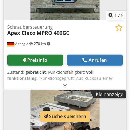
1
/
5
Schraubersteuerung
Apex Cleco
MPRO 400GC
Altenglan
278 km
Preisinfo
Anrufen
Zustand:
gebraucht
, Funktionsfähigkeit:
voll
funktionsfähig
, “Funktionsgeprüft; Aus Rückbau einer
Produktionsanlage eines Automobilzulieferers,
fachmännisch demontiert” Marke: CLECO Serie:
Kleinanzeige
MPRO400GC Dcjdpfoyq R Tzsx Agfjk Spannung: 230 V
Wechselstrom Frequenz: 50/60 Hz Nennstrom: 2 A
Leistung: Typisch 250 VA Schutzart: IP42
Suche speichern