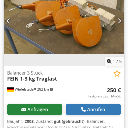
1
/
5
Balancer 3 Stück
FEIN
1-3 kg Traglast
250 €
Wiefelstede
282 km
Festpreis zzgl. MwSt.
Anfragen
Anrufen
Baujahr:
2003
, Zustand:
gut (gebraucht)
, Balancer,
Maschinenbalancer Dcodpfx Asb A Rzcjgfsk -Betstell Nr.: