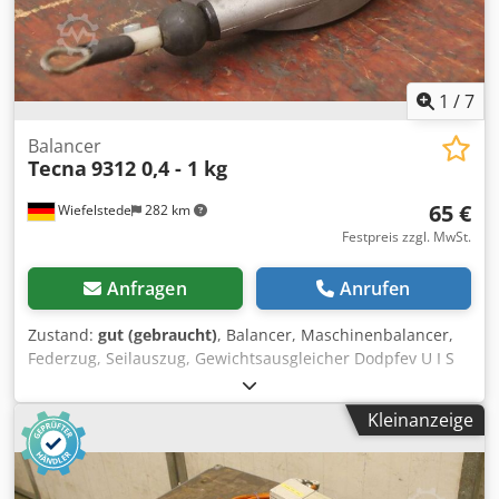
1
/
7
Balancer
Tecna
9312 0,4 - 1 kg
65 €
Wiefelstede
282 km
Festpreis zzgl. MwSt.
Anfragen
Anrufen
Zustand:
gut (gebraucht)
, Balancer, Maschinenbalancer,
Federzug, Seilauszug, Gewichtsausgleicher Dodpfev U I S
Sex Agfjck -Hersteller: Tecna, Federzug Typ 9312 -Tragkraft:
1 - 2 kg -Seillänge: 1600 mm -Anzahl: 1x Federzug
Kleinanzeige
vorhanden -Abmessung: 200/110/H55 mm -Eigengewicht:
0,6 kg