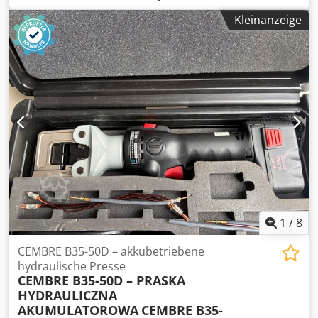
Kleinanzeige
1
/
8
CEMBRE B35-50D – akkubetriebene
hydraulische Presse
CEMBRE B35-50D – PRASKA
HYDRAULICZNA
AKUMULATOROWA
CEMBRE B35-