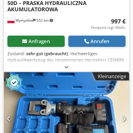
50D – PRASKA HYDRAULICZNA
AKUMULATOROWA
997 €
Wymysłów
552 km
Festpreis zzgl. MwSt.
Anfragen
Anrufen
Zustand:
sehr gut (gebraucht)
, Hochwertiges
Hydraulikwerkzeug des renommierten Herstellers CEMBRE.
Das Gerät bietet eine hohe Presskraft und komfortables
Arbeiten dank Akkubetrieb. Robuste Bauweise und
Kleinanzeige
Zuverlässigkeit – Ausrüstung für den professionellen
Einsatz. 📊 Technische Daten: Hersteller: CEMBRE Modell:
B35-50D Presskraft: 35 kN (ca. 4 Tonnen) Max. Querschnitt:
bis 150 mm² (Cu) Stromversorgung: Akku Baujahr: 2010 📦
Lieferumfang: - CEMBRE Hydraulikpresse - Akku -
Ladegerät - Transportkoffer - Dokumentation Djdpfx Ajy H
Rdgogfeck - Weitere auf den Bildern sichtbare
Zubehörteile 📦 Zustand: Sehr guter technischer Zustand
Voll funktionsfähig Normale Gebrauchsspuren