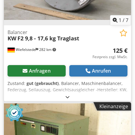
1
/
7
Balancer
KW
F2 9,8 - 17,6 kg Traglast
125 €
Wiefelstede
282 km
Festpreis zzgl. MwSt.
Anfragen
Anrufen
Zustand:
gut (gebraucht)
, Balancer, Maschinenbalancer,
Federzug, Seilauszug, Gewichtsausgleicher -Hersteller: KW,
Federzug Typ F2 mit Arretierung Dodpfx Ajir E S Ijgfjck -
Belastung: 98-176 N -Seilauszug: 1,9 m -Anzahl: 2x
Kleinanzeige
Federzug vorhanden -Preis: pro Stück -Abmessung:
225/125/H340 mm -Eigengewicht: 10,3 kg/St.