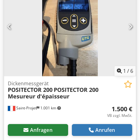
Transportkoffer sowie die auf den Fotos gezeigten
Zubehörteile. Technische Daten: Hersteller: Cembre
Modell: B15MD Presskraft: 15 kN Stromversorgung: 18V
Akku Hergestellt in Italien Dedpoy Uy Nhofx Agfock
Kompakte und leichte Bauweise Professionelles Gerät zum
Pressen von Kabelschuhen und Verbindern Lieferumfang:
Cembre B15MD Presszange Original Transportkoffer
Zubehör wie auf den Fotos abgebildet HINWEIS: Verkauf
ohne Akku und Ladegerät. Das Gerät wurde geprüft –
funktioniert einwandfrei.
1
/
6
Dickenmessgerät
POSITECTOR 200
POSITECTOR 200
Mesureur d'épaisseur
1.500 €
Saint-Projet
1.001 km
VB zzgl. MwSt.
Anfragen
Anrufen