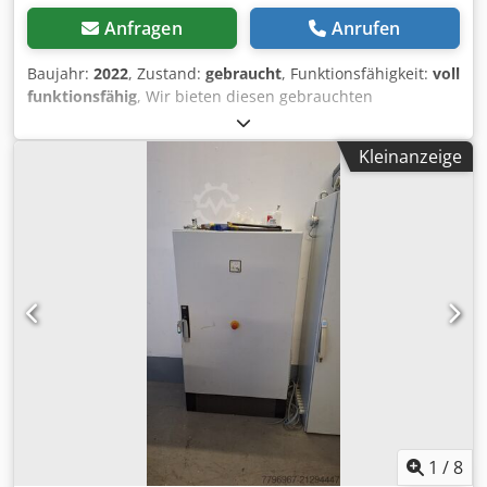
Anfragen
Anrufen
Baujahr:
2022
, Zustand:
gebraucht
, Funktionsfähigkeit:
voll
funktionsfähig
, Wir bieten diesen gebrauchten
Batteriezellentester, Baujahr 2022, an. ACEY-CT503-512H
Cell Capacity Grading Machine / Batteriezellentester Zum
Kleinanzeige
Verkauf steht eine professionelle ACEY-CT503-512H Cell
Capacity Grading Machine zur Kapazitätsprüfung und
Sortierung von Batteriezellen. Die Anlage wurde
ursprünglich von Xiamen ACEY New Energy Technology
Co., Ltd. geliefert. Technische Daten Dcedpfx Agezpvz Hjfok
Hersteller: ACEY Modell: ACEY-CT503-512H Gerätetyp: Cell
Capacity Grading Machine Baujahr: 2022 (Lieferdatum laut
Rechnung: 12.09.2022) Standort: Deutschland / Isernhagen
Zustand: Gebraucht, voll funktionsfähig Einsatzbereiche
Batteriezellprüfung Kapazitätsmessung Zellselektion und -
sortierung Forschung & Entwicklung Batterieproduktion
Qualitätskontrolle Lieferumfang ACEY-CT503-512H
Hauptgerät Preis VB: 1200 € (Der Kaufpreis versteht sich
zzgl. MwSt. und eventuell anfallender Transportkosten.)
1
/
8
Kontakt Wenn Sie Rückfragen haben oder mehr