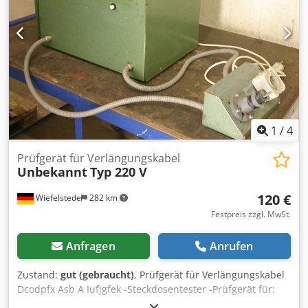
1
/
4
Prüfgerät für Verlängungskabel
Unbekannt
Typ 220 V
120 €
Wiefelstede
282 km
Festpreis zzgl. MwSt.
Anfragen
Anrufen
Zustand:
gut (gebraucht)
, Prüfgerät für Verlängungskabel
Dcodpfx Asb A Iufjgfek -Steckdosentester -Prüfgerät für:
Verlängungskabel, Tischsteckdosen -Gewicht: 30 kg