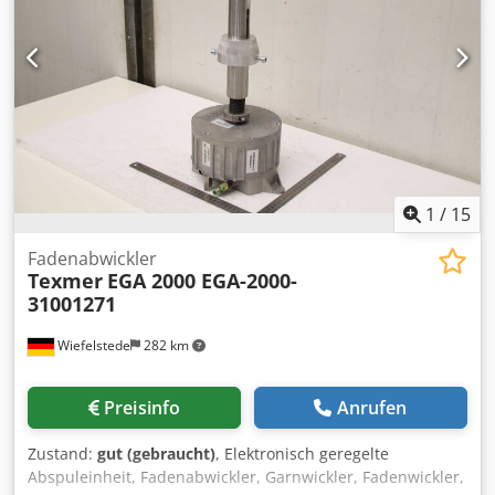
Nadelbalkenhub: 60mm, max. Hubfrequenz:
1200Hübe/min, Nadeldichte: ca. 18000Nadeln/lfm. 3) Vor-
und Endvernadelungsmaschine Dilo, DI-LOOM OD II 55,
Baujahr: 1998, Arbeitsbreite: 5500mm,
Vernadelungssystem: Downstroke, Anzahl Nadelbretter: 2,
Nadelbalkenhub: 60mm, max. Hubfrequenz:
1200Hübe/min, Nadelbrettbreite: jeweils 200mm.
Besichtigung nach Absprache möglich. Crodpfxozhntrj Af
Djf
1
/
15
Fadenabwickler
Texmer
EGA 2000 EGA-2000-
31001271
Wiefelstede
282 km
Preisinfo
Anrufen
Zustand:
gut (gebraucht)
, Elektronisch geregelte
Abspuleinheit, Fadenabwickler, Garnwickler, Fadenwickler,