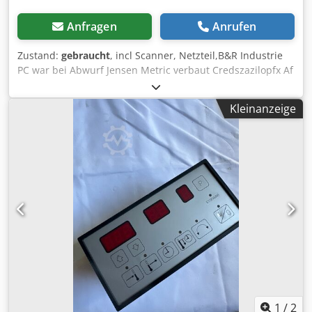
Anfragen
Anrufen
Zustand:
gebraucht
, incl Scanner, Netzteil,B&R Industrie
PC war bei Abwurf Jensen Metric verbaut Credszazilopfx Af
Dsf
Kleinanzeige
1
/
2