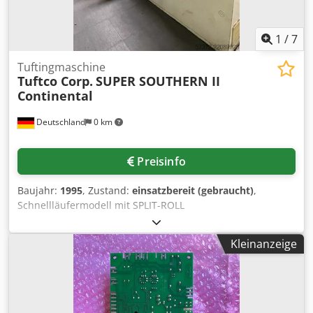
1
/
7
Tuftingmaschine
Tuftco Corp.
SUPER SOUTHERN II
Continental
Deutschland
0 km
Preisinfo
Baujahr:
1995
, Zustand:
einsatzbereit (gebraucht)
,
Schnellläufermodell mit SPLIT-ROLL
Hochtiefzugmustervorrichtung, Arbeitsbreite: 5180mm,
Nadelteilung: 1/8 Zoll, 1632 (2x 816). Ausstattung:
Kleinanzeige
verstellbarer Nadelhubexzenter und Nadelhubstellhebel
mit Ausgleichsgewichten, in Seitentriebgestellen
vorgerichtet, leicht zugänglich in Arbeitshöhe,
Florhöheneinstellbereich 5-16mm, Tischhöhenverstellung
(Maschinenbett) mit hydraulisch gesteuerter