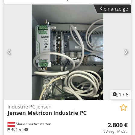
Schaltschrank, außen auf Schaltschranktür. Eine
Kleinanzeige
Besichtigung vor Ort ist möglich. Credezcfhdjpfx Af Dsf
1
/
6
Industrie PC Jensen
Jensen Metricon
Industrie PC
2.800 €
Mauer bei Amstetten
464 km
VB zzgl. MwSt.