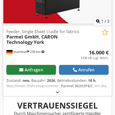
aus dem beigefügten Gutachten ersichtlich.
1
/
3
Feeder, Single Sheet cradle for fabrics
Parmel GmbH, CARON
Technology
York
16.000 €
Huisheim
259 km
EXW VB zzgl. MwSt.
Anfragen
Anrufen
Zustand:
neu
, Baujahr:
2026
, Betriebsstunden:
10 h
,
Maschinen-/Fahrzeugnummer:
Parmel_06202P&C
, Art des
Eingangsstroms:
Drehstrom
, Gesamtbreite:
2.200 mm
,
Eingangsspannung:
400 V
, Arbeitsbreite:
1.600 mm
, YORK
Single-Sheet Cradle The YORK single-sheet cradle features
VERTRAUENSSIEGEL
a top-twist material feeding system that allows the
material to enter the automatic cutter directly, ensuring a
Durch Maschinensucher zertifizierte Händler