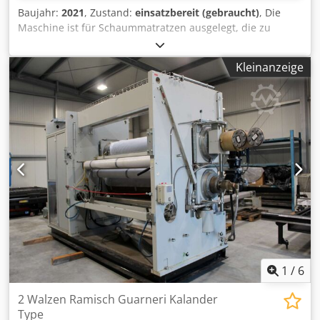
Baujahr:
2021
, Zustand:
einsatzbereit (gebraucht)
, Die
Maschine ist für Schaummatratzen ausgelegt, die zu
verarbeitenden Kerne können zusätzlich mit Wattevliesen
oder Trikotmaterial umhüllt sein, Matratzenabmessungen:
Kleinanzeige
100-780x100-200mm, Druckluftanschluss: 6-8bar,
Anschlussleistung: 1,5kW, Gewicht 850kg,
Betriebsstundenstand: 10h, mit Steuerung und
Rollenbahntisch. Eine Besichtigung vor Ort ist möglich.
Csdpfjzbb Siox Af Derf
1
/
6
2 Walzen Ramisch Guarneri Kalander
Type