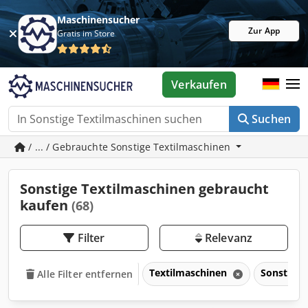
Maschinensucher
Zur App
Gratis im Store
Verkaufen
Suchen
/ ... / Gebrauchte Sonstige Textilmaschinen
Sonstige Textilmaschinen gebraucht
kaufen
(68)
Filter
Relevanz
Textilmaschinen
Sonstige 
Alle Filter entfernen