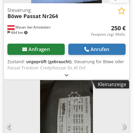
Steuerung
Böwe Passat
Nr264
250 €
Mauer bei Amstetten
464 km
Festpreis zzgl. MwSt.
Anfragen
Anrufen
Zustand:
ungeprüft (gebraucht)
, Steuerung für Böwe oder
Passat Trockner Credpfxozaai Ds Af Dsf
Kleinanzeige