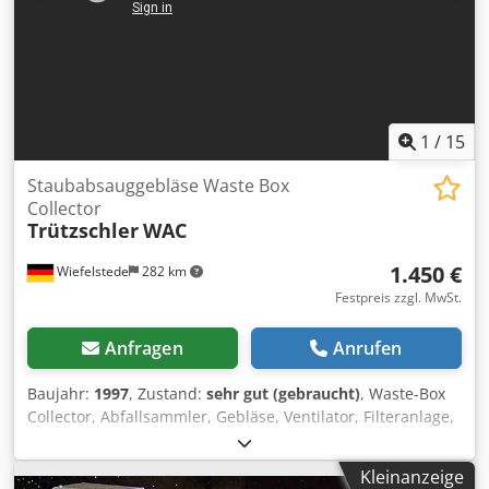
1
/
15
Staubabsauggebläse Waste Box
Collector
Trützschler
WAC
1.450 €
Wiefelstede
282 km
Festpreis zzgl. MwSt.
Anfragen
Anrufen
Baujahr:
1997
, Zustand:
sehr gut (gebraucht)
, Waste-Box
Collector, Abfallsammler, Gebläse, Ventilator, Filteranlage,
Radialventilator, Staubabsauggebläse, Ventilator,
Absaugung, Staubgebläse, Absaugung, Staubgebläse,
Kleinanzeige
Absauganlage, Staub-Absauggerät,