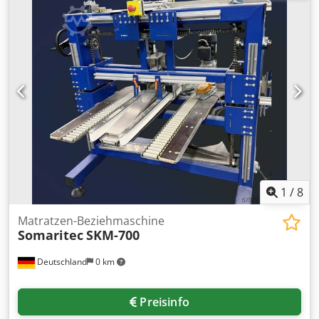
1
/
8
Matratzen-Beziehmaschine
Somaritec
SKM-700
Deutschland
0 km
Preisinfo