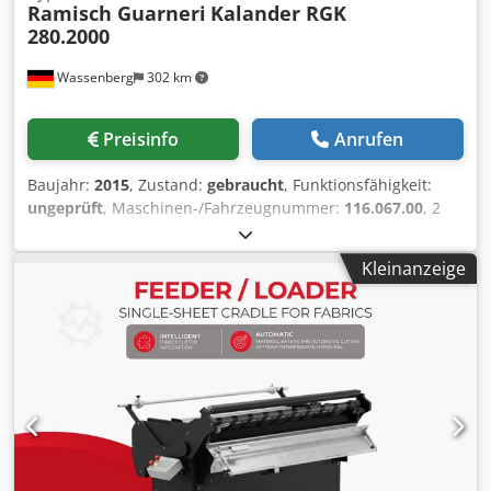
Ramisch Guarneri
Kalander RGK
280.2000
Wassenberg
302 km
Preisinfo
Anrufen
Baujahr:
2015
, Zustand:
gebraucht
, Funktionsfähigkeit:
ungeprüft
, Maschinen-/Fahrzeugnummer:
116.067.00
, 2
Walzen Ramisch Guarneri Kalander der Type RGK 280.2000
als Inline Kalander in Ausbaustufen zur beidseitigen Simili
Kleinanzeige
Mercerisage von Jaquardbaumwollgebinden: 2-
Stahlwalzen System mit Ab- u. Aufwicklung, Maier
Rotationskopf (gekühlte Ausf.), Befeuchtungsanlage nach
der Codpfxeyiurre Af Derf Abwicklung, Abwicklung zentral
gesteuert und gebremst, Metallmelder, Nahtwächter,
Einführungssystem stationär (3 Walzen) motorisch zur
Spannungsregulierung gedreht, 2 Kühlwalzen,
Aufwicklungskombination (Großdockenwickler mit
Zentrumswickler), Kran-Laufbahn über Anlage, 2x Yale
Laufkran (manuell über Kette verfahrbar). Der Zustand ist