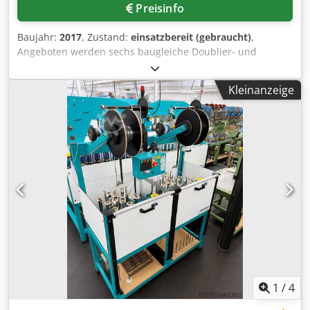
Preisinfo
Baujahr:
2017
, Zustand:
einsatzbereit (gebraucht)
,
Angeboten werden sechs baugleiche Doublier- und
Wickelmaschinen Demsan. Max. Stoffbreite: 2000mm,
Stoffeinlauf: von Rolle und in Breitlage, Stoffauslauf
Kleinanzeige
Buch/Rolle: 1000mm, doppelt gelegt, max.
Arbeitsgeschwindigkeit: 60m/min, Arbeitsrichtung:
vorwärts, Steuerung: Hitech-Touchpanel.
Maschinenabmessungen X/Y/Z:
4000mm/3100mm/2600mm, Gewicht: ca. 2390kg.
Ausgestattet mit Stoffspannungsregelung, elektronischem
Längenmesssystem mit Encoder, Kalibrierfunktion, RS-232-
Schnittstelle, Endfotozelle, fotozellengesteuertem
Stofffänger und Zentriersystem,
Tänzerwalzenmechanismus, Argox-Thermodrucker,
fotozellengesteuerter Kantenregelung, motorischer
Stoffführungsverstellung, AC-Getriebemotoren,
Frequenzumrichtern und pneumatischer Öffnungseinheit.
Vier Maschinen stammen aus dem Baujahr 2017, zwei
1
/
4
Maschinen aus dem Baujahr 2016. Dokumentation