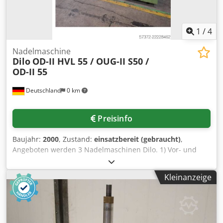
1
/
4
Nadelmaschine
Dilo
OD-II HVL 55 / OUG-II S50 /
OD-II 55
Deutschland
0 km
Preisinfo
Baujahr:
2000
, Zustand:
einsatzbereit (gebraucht)
,
Angeboten werden 3 Nadelmaschinen Dilo. 1) Vor- und
Endvernadelungsmaschine Dilo, DILOOM OD-II HVL 55,
Baujahr: 2000, Anzahl Nadelbretter: 2, Arbeitsbreite:
Kleinanzeige
5500mm, max. Hubfrequenz: 1000Hübe/min,
Nadelbalkenhub: 60mm, Nadelbrettbreite: jeweils 200mm,
Nadelverteilungsbereich: ca. 3000-5000Nadeln/m. 2)
Doppelnadelmaschine Dilo, DI-LOOM OUG-II S50, Baujahr:
2000, Arbeitsbreite: 5000mm, Anzahl Nadelbretter: 4,