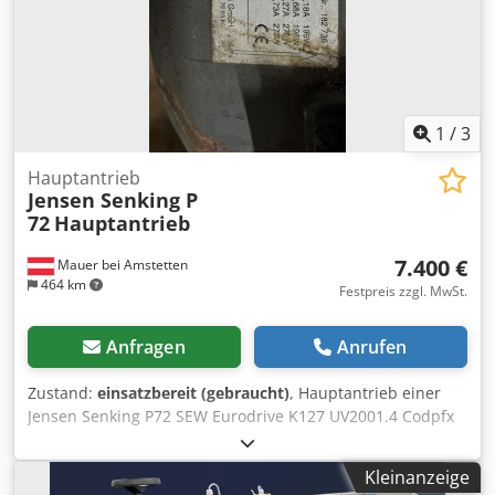
1
/
3
Hauptantrieb
Jensen Senking P
72
Hauptantrieb
7.400 €
Mauer bei Amstetten
464 km
Festpreis zzgl. MwSt.
Anfragen
Anrufen
Zustand:
einsatzbereit (gebraucht)
, Hauptantrieb einer
Jensen Senking P72 SEW Eurodrive K127 UV2001.4 Codpfx
Ajy Ukq Aef Dsrf
Kleinanzeige