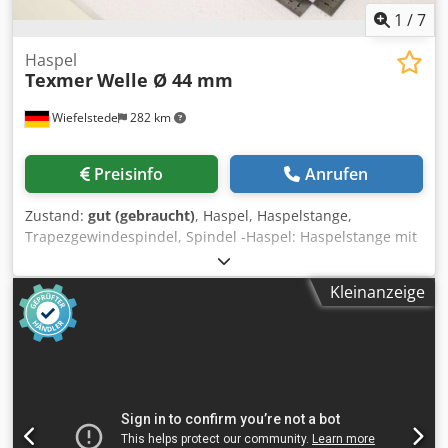
1
/
7
Haspel
Texmer
Welle Ø 44 mm
Wiefelstede
282 km
Preisinfo
Anrufen
Zustand:
gut (gebraucht)
, Haspel, Haspelstange,
Trapezgewindespindel, Spindel -Haspel: Haspelstange mit
Schnellverschluss -Typ: leider ohne Typbezeichnung
Codoykp S Aepfx Af Dorf -Welle: Ø 44 mm, Maße siehe
Kleinanzeige
Fotos -Abmessungen: Ø 98 x 440 mm -Gewicht: 3,3 kg