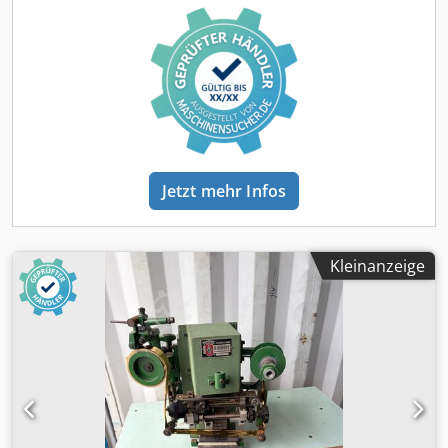
continuous and efficient production flow. Precision and
Technology Crsdjyh R Htepfx Af Djf The YORK single-sheet
cradle is equipped with a full-color multilingual
touchscreen control panel and dedicated control software
for accurate and intuitive operation. The system can be
electronically synchronized with virtually any automatic
cutting machine, providing precise feeding control,
reliable performance, and seamless integration into
automated production lines.
Jetzt mehr Infos
Kleinanzeige