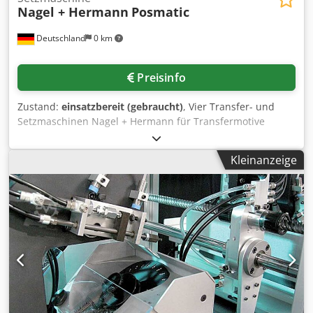
Nagel + Hermann
Posmatic
Deutschland
0 km
Preisinfo
Zustand:
einsatzbereit (gebraucht)
, Vier Transfer- und
Setzmaschinen Nagel + Hermann für Transfermotive
(Strass-, Hotfix- oder Ähnliches) stehen zur Verfügung.
Produktionsleistung: 3000Elemente/h, max. Element-
Kleinanzeige
Größenbereich: 2mm-8mm, Strasssteinformat: SS10-20,
Maschinendimensionen X/Y/Z: ca.
850mm/600mm/1000mm, Gewicht: ca. 65kg. Inklusive
diverser Ersatzteile und Werkzeuge. Dokumentation
vorhanden. Eine Besichtigung vor Ort ist möglich. Credpfx
Aezdumdsf Dsf