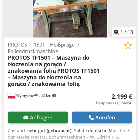
1
/
13
PROTOS TF1501 – Heißpräge- /
Foliendruckmaschine
PROTOS TF1501 – Maszyna do
tłoczenia na gorąco /
znakowania folią
PROTOS TF1501
– Maszyna do tłoczenia na
gorąco / znakowania folią
2.199 €
Wymysłów
552 km
Festpreis zzgl. MwSt.
Anfragen
Anrufen
Zustand:
sehr gut (gebraucht)
, Solide deutsche Maschine
der Marke PROTOS Schuhmaschinen – W. Ullrich K.G.