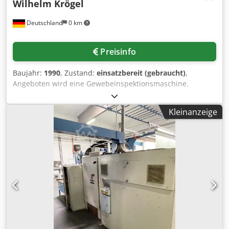
Wilhelm Krögel
Deutschland
0 km
Preisinfo
Baujahr:
1990
, Zustand:
einsatzbereit (gebraucht)
,
Angeboten wird eine Gewebeinspektionsmaschine.
Arbeitsbreite: ca. 2000mm, Anzeige: digitaler
Längenzähler, Schautisch: integrierte
Kleinanzeige
Hintergrundbeleuchtung, Steuerung: konventionell über
Schaltschrank, Funktion: Aufwickeln, Abwickeln und
Inspizieren von Stoffbahnen, Steuerung: konventionell.
Ausgestattet mit beleuchtetem Durchleuchtungsschirm,
digitalem Meterzähler, Schaltschrank mit Tastersteuerung,
Umlenk- und Wickelwalzen. Gewicht: ca. 850kg,
Gesamtmaße X/Y/Z: ca. 2800mm/1600mm/1900mm.
Besichtigung nach Absprache möglich. Cjdpszcfizofx Af
Dsrf