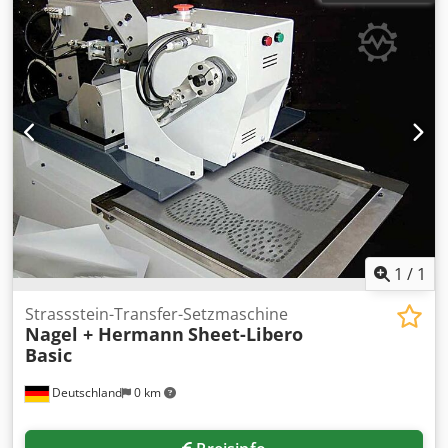
Abscheider,Schweissrauchfilter, Schweissrauchabsaugung,
Rauchgassauglüfter -Staubabsauggebläse: mit Filtergase
-Überprüfgerät: der Abfallmenge und Abfallqualität in der
Abfallsaugung -für Probeentnahmen: an Karden oder
Reiniger -Motorleistung: 2,2 kW -Drehzahl: U/min -
Anschluss Eingang: 1x Ø 300 mm, 2x Ø 100 mm Cjdey
Uxmxjpfx Af Djrf -Abmessungen: 1200/800/H1700 mm -
Gewicht: 248 kg
1
/
1
Strassstein-Transfer-Setzmaschine
Nagel + Hermann
Sheet-Libero
Basic
Deutschland
0 km