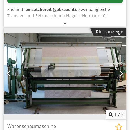
Zustand:
einsatzbereit (gebraucht)
, Zwei baugleiche
Transfer- und Setzmaschinen Nagel + Hermann für
Transfermotive (Strass-, Hotfix- oder Ähnliches) stehen zur
Verfügung. Farben: 6, Formen: 2, Produktionsleistung (2-
Kleinanzeige
farbig): 8000Elemente/h, Fördertopf-Durchmesser: 200mm.
Maschinendimensionen X/Y/Z: ca.
2450mm/1100mm/1800mm, Gewicht: ca. 400kg. Inklusive
PC, CAD-Programm, 8x Förderteller, 22 Fördertöpfe, 4
Rundtische sowie diverse Ersatzteile und Werkzeuge.
Dokumentation vorhanden. Eine Besichtigung vor Ort ist
möglich. Cedpjzdkp Ijfx Af Derf
1
/
2
Warenschaumaschine