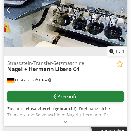
Def
1
/
1
Strassstein-Transfer-Setzmaschine
Nagel + Hermann
Libero C4
Deutschland
0 km
Preisinfo
Zustand:
einsatzbereit (gebraucht)
, Drei baugleiche
Transfer- und Setzmaschinen Nagel + Hermann für
Transfermotive (Strass-, Hotfix- oder Ähnliches) stehen zur
Verfügung. Produktionsleistung: 7000Elemente/h,
Kleinanzeige