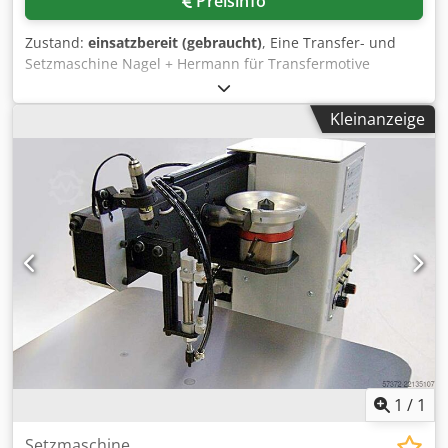
Preisinfo
Zustand:
einsatzbereit (gebraucht)
, Eine Transfer- und
Setzmaschine Nagel + Hermann für Transfermotive
(Strass-, Hotfix- oder Ähnliches) steht zur Verfügung.
Farben: unbegrenzt, Formen: unbegrenzt,
Kleinanzeige
Produktionsleistung: 5000Elemente/h, max.
Motivdimensionen X/Y: 300mm/300mm,
Maschinendimensionen X/Y/Z: ca. 820mm/650mm/650mm,
Gewicht: ca. 120kg. Inklusive PC-Notebook, CAD-Programm,
4x Förderteller, 2x Aufspannplatten sowie diverse
Ersatzteile und Werkzeuge. Dokumentation vorhanden.
Eine Besichtigung vor Ort ist möglich. Crsdpfx Aozdul Tsf
Djf
1
/
1
Setzmaschine