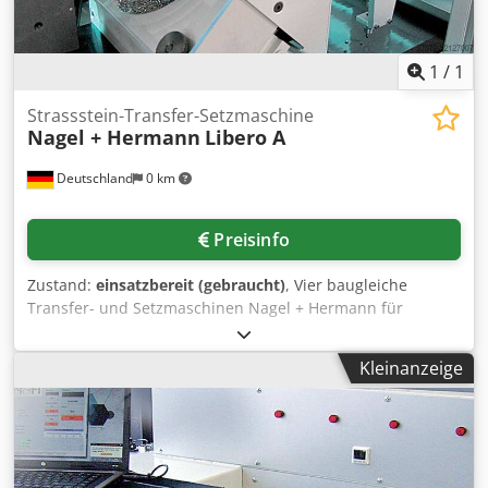
1
/
1
Strassstein-Transfer-Setzmaschine
Nagel + Hermann
Libero A
Deutschland
0 km
Preisinfo
Zustand:
einsatzbereit (gebraucht)
, Vier baugleiche
Transfer- und Setzmaschinen Nagel + Hermann für
Transfermotive (Strass-, Hotfix- oder Ähnliches) stehen zur
Verfügung. Farben: 6, Formen: 2, Produktionsleistung:
Kleinanzeige
5000Elemente/h, Maschinendimensionen X/Y/Z: ca.
2000mm/1050mm/1750mm, Gewicht: ca. 320kg. Inklusive
PC, CAD-Programm, 12x Förderteller sowie diverse
Ersatzteile und Werkzeuge. Dokumentation vorhanden.
Eine Besichtigung vor Ort ist möglich. Credezdkp Uopfx Af