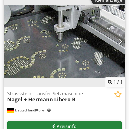
Rundelement-Durchmesser:
2mm/3mm/4mm/5mm/6mm/8mm. Inklusive Laptop, CAD-
Programm, Förderteller, diverse Werkzeuge und
Ersatzteile. Dokumentation vorhanden. Eine Besichtigung
vor Ort ist möglich. Crjdpfjzdkpzox Af Dof
1
/
1
Strassstein-Transfer-Setzmaschine
Nagel + Hermann
Libero B
Deutschland
0 km
Preisinfo