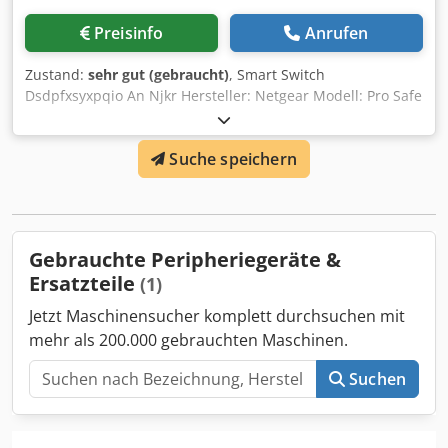
Preisinfo
Anrufen
Zustand:
sehr gut (gebraucht)
, Smart Switch
Dsdpfxsyxpqio An Njkr Hersteller: Netgear Modell: Pro Safe
24 port Gigabit Smart Switch GS724T V4 A 24-port Gigabit
Ethernet switch is an ideal solution for small and medium-
Suche speichern
sized networks. Thanks to its built-in PoE (Power over
Ethernet) functionality, it can remotely power IP cameras,
VoIP phones, and other network devices, simplifying
installation and reducing cabling requirements.
Gebrauchte Peripheriegeräte &
Ersatzteile
(1)
Jetzt Maschinensucher komplett durchsuchen mit
mehr als 200.000 gebrauchten Maschinen.
Suchen