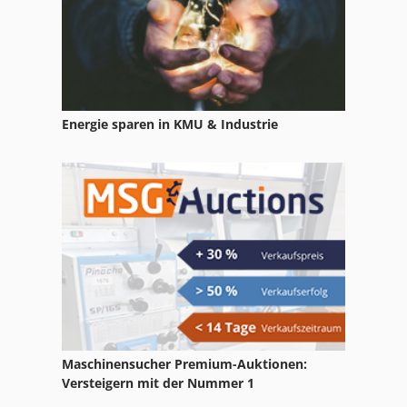
Ga 11 Ff
Gl 172
Hsc 20 Linear
Energie sparen in KMU & Industrie
International 2674
International 433
International 434
International 560
Ka 77
Kgs 1670
Ks 205
Maschinensucher Premium-Auktionen:
Versteigern mit der Nummer 1
Mvh 5 1 4 B