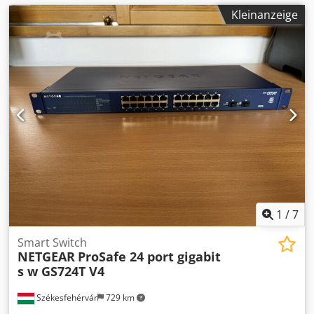
Kleinanzeige
1
/
7
Smart Switch
NETGEAR
ProSafe 24 port gigabit
s w GS724T V4
Székesfehérvár
729 km