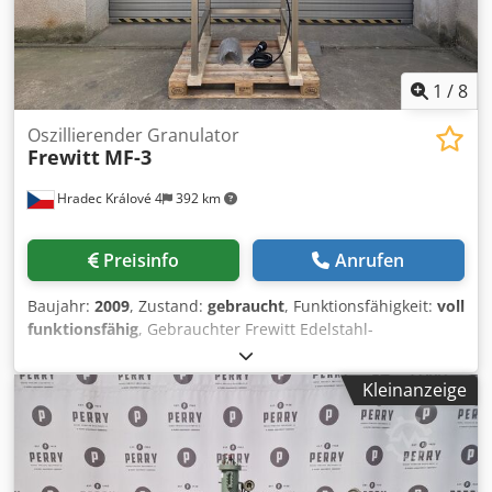
1
/
8
Oszillierender Granulator
Frewitt
MF-3
Hradec Králové 4
392 km
Preisinfo
Anrufen
Baujahr:
2009
, Zustand:
gebraucht
, Funktionsfähigkeit:
voll
funktionsfähig
, Gebrauchter Frewitt Edelstahl-
Oszillationsgranulator, Modell MF3. - Hersteller: FREWITT
(Schweiz) - Modell: DM - MF 3 Dedpfjyzhm Uox Ab Eokr -
Kleinanzeige
Antrieb: 1,1 kW, mechanisches stufenloses Getriebe mit
Ausgangsdrehzahl von 48–257 U/min - Schutz: ATEX-
zertifiziert, Staubgruppe: innen II 1D, außen II 2D, IP65, T3
= 200°C - Sonstiges: Montiert auf Edelstahltisch.