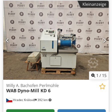
verfügt über ein Fassungsvermögen von ca. 21,2 Litern. Die
Kleinanzeige
Welle ist mit 12 Mahlscheiben ausgestattet und wird über
einen Riemenantrieb von einem 18,5 kW Elektromotor
angetrieben, mit variabler Drehzahl von 700 bis 1400
U/min. Abtrennung der Mahlkörper mittels Sieb. Inklusive
integriertem Bedienpanel und Schaltschrank. Dodpfx
Aboxlb Hms Ejkr
1
/
15
Willy A. Bachofen Perlmühle
WAB
Dyno-Mill KD 6
Hradec Králové
392 km