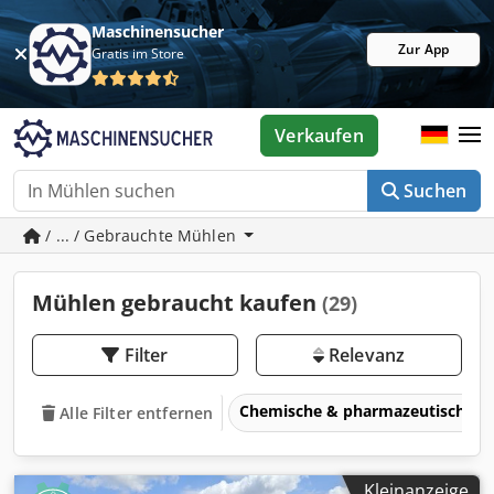
Maschinensucher
Zur App
Gratis im Store
Verkaufen
Suchen
/ ... / Gebrauchte Mühlen
Mühlen gebraucht kaufen
(29)
Filter
Relevanz
Chemische & pharmazeutische 
Alle Filter entfernen
Kleinanzeige