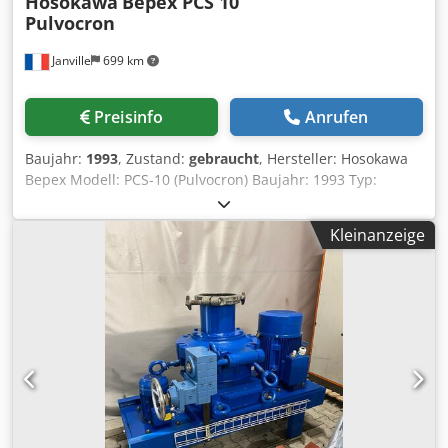
Hosokawa
Bepex PCS 10
Pulvocron
Janville
699 km
Preisinfo
Anrufen
Baujahr:
1993
, Zustand:
gebraucht
, Hersteller: Hosokawa
Bepex Modell: PCS-10 (Pulvocron) Baujahr: 1993 Typ:
Windsichter-Mühle / Mikronisierer Nennleistung: 10 kg/h
Brabender Schneckendosierer Produktfiltration und
Kleinanzeige
Sammelzyklon + pneumatische Reinigung Djdpfxszbynvo
Ab Eokr Ex-geschütztes Sicherheitsventil Drehschleuse für
Luft/Produkt Mikropul 12-6-30 Aufnahmefilter:
Produktsammeltrichter mit Feinstpartikelabscheidung
Innenmaße: Ø 90 cm x 530 cm Schmiereinheit mit Pumpe
Dampfsterilisation Planung einer neuen Elektroinstallation
(Dieses Angebot ist aufpreispflichtig) Vollständige
technische Dokumentation + Papierzeichnungen Produkt-
Auslauftrichter Kapazität: 200 kg – 1.100 Liter