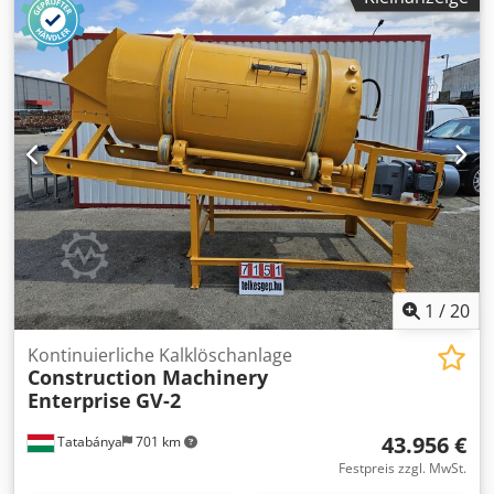
1
/
20
Kontinuierliche Kalklöschanlage
Construction Machinery
Enterprise
GV-2
43.956 €
Tatabánya
701 km
Festpreis zzgl. MwSt.