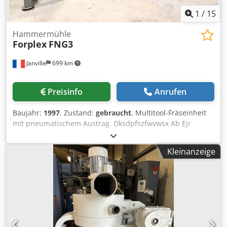
1
/
15
Hammermühle
Forplex
FNG3
Janville
699 km
Preisinfo
Anrufen
Baujahr:
1997
, Zustand:
gebraucht
, Multitool-Fräseinheit
mit pneumatischem Austrag. Dksdpfszfwvwsx Ab Ejr
Hersteller: Forplex Modell: FNG3 Typ: Hammer-/Stiftmühle
Baujahr: 1997 (2021: vollständige Hersteller-Überholung –
Kleinanzeige
mechanisch, elektrisch, etc.) Verfügbare Mahlwerkzeuge: -
Stiftplattensatz (Rotor / Stator) - Hammerplatte +
Siebringbaugruppe - Messerplatte + Siebringbaugruppe
Leistung: 100 bis 3000 kg/h Motorleistung: 45 kW
Türöffnungssicherung Pneumatischer Austrag unter der
Mühle Rotordurchmesser: Ø 440 mm Siebdurchmesser: Ø
450 mm Donaldson Dalamatic DLMV 25/12 Filter - Baujahr: