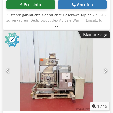
Preisinfo
Anrufen
Zustand:
gebraucht
, Gebrauchte Hosokawa Alpine ZPS 315
zu verkaufen. Dedpfowdvt Uex Ab Eskr War im Einsatz für
Pulverlacke. Inkl. Filter, Zyklon, Zellenradschleusen,
Schaltschrank, Luftansaugkühler uvm.
Kleinanzeige
1
/
15