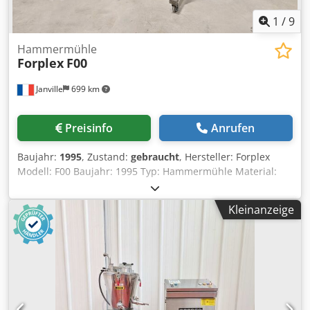
1
/
9
Hammermühle
Forplex
F00
Janville
699 km
Preisinfo
Anrufen
Baujahr:
1995
, Zustand:
gebraucht
, Hersteller: Forplex
Modell: F00 Baujahr: 1995 Typ: Hammermühle Material:
Edelstahl Kapazität: einige kg/h Rotortyp: Hämmer
(Ergebnis: fein und mittelfein) Statortyp: Feste Hämmer
Kleinanzeige
Rotordurchmesser: 85 mm Innendurchmesser des
Siebkorbs: 100 mm Dkjdpfx Asyfw Ibob Eer Rotortyp:
Hammermesser (Ergebnis: fein und sehr fein)
Partikelgrößenauswahl: Siebkrone Vibrations-
Zuführtrichter Motorleistung: 0,55 kW (3000 U/min)
Türsicherung Mobiles Fahrgestell auf Rollen