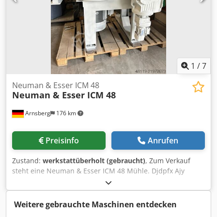
1997 (2021: von Forplex überholt) - Material: Edelstahl -
Filtertyp: Schlauchfilter - Reinigungssystem: pneumatisch -
Austragstrichter unter dem Filter - Luftleistung, Ventilator:
7,5 kW - Zellradschleuse Schaltschrank - Touchscreen HMI
zur vollständigen Steuerung der Anlage - Verwaltung der
Fräseinheit - Sicherheitsmanagement -
Rezepturverwaltung - Frequenzumrichter am
1
/
7
Mühlenmotor Abmessungen (Mühle): 225 x 113 x 285 cm
Gewicht: 500 kg
Neuman & Esser ICM 48
Neuman & Esser ICM 48
Arnsberg
176 km
Preisinfo
Anrufen
Zustand:
werkstattüberholt (gebraucht)
, Zum Verkauf
steht eine Neuman & Esser ICM 48 Mühle. Djdpfx Ajy
Tvdlsb Eekr Die Mühle wurde komplett überholt. Bei
Bedarf inkl. Zubehör
Weitere gebrauchte Maschinen entdecken