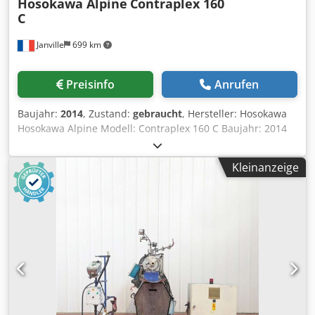
Hosokawa Alpine
Contraplex 160
C
Janville
699 km
Preisinfo
Anrufen
Baujahr:
2014
, Zustand:
gebraucht
, Hersteller: Hosokawa
Hosokawa Alpine Modell: Contraplex 160 C Baujahr: 2014
Typ: Stiftmühle + zugehörige Ausrüstung Dokumentation:
Hosokawa Alpine Contraplex 160 C Feinstprallmühle mit
Kleinanzeige
zwei angetriebenen Stiftscheiben Motorleistung
(Rahmenseite): 7,5 kW Stiftgeschwindigkeit (Rahmenseite):
16.500 U/min Anzahl der Spindelreihen (Rahmenseite): 3
Motorleistung (Türseite): 5,5 kW Stiftgeschwindigkeit
(Türseite): 12.000 U/min Djdpfx Abjx R Avvj Eskr Anzahl der
Spindelreihen (Türseite): 2 Pulvertransfer: Bohle MCL 300
Behälter + Ständer Zwangskonventions-Vakuumsystem
Austragstrichter Handlingswagen