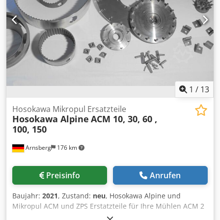
1
/
13
Hosokawa Mikropul Ersatzteile
Hosokawa Alpine
ACM 10, 30, 60 ,
100, 150
Arnsberg
176 km
Preisinfo
Anrufen
Baujahr:
2021
, Zustand:
neu
, Hosokawa Alpine und
Mikropul ACM und ZPS Erstatzteile für Ihre Mühlen ACM 2
- ACM 150 oder auch ZPS 100 - ZPS 630. Andere Hersteller