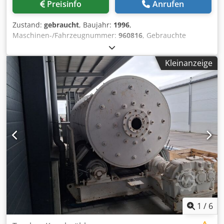
Preisinfo
Anrufen
Zustand:
gebraucht
, Baujahr:
1996
,
Maschinen-/Fahrzeugnummer:
960816
, Gebrauchte
horizontale Perlmühle WAB Dyno-Mill Modell KD 6 (6). Die
Edelstahlmahlkammer ist mit Verdoppelung ausgestattet
Kleinanzeige
und hat ein Volumen von ca. 6 Litern, der maximale Druck
in der Kammer beträgt 2 bar bei einer maximalen
Temperatur von 80°C. Die Verdoppelungskammer hat
einen maximalen Druck von 8 bar, minimale
Kühlwassertemperatur -20 °C. Die Welle ist mit (6)
Polyurethan-Schleifscheiben bestückt und wird über
Riemen von einem Elektromotor EExe eII T3 10 kW, 1465
U/min, 50 Hz. angetrieben, Umfangsgeschwindigkeit der
Scheiben 10 m/s. Die Welle ist mit einer Gleitringdichtung
abgedichtet. Abtrennung der Meliva (Perlen) durch einen
Schlitz. Mit integrierter Schalttafel und
Stromverteilerkasten. Dkodpfxeun S S Ee Ab Esr
1
/
6