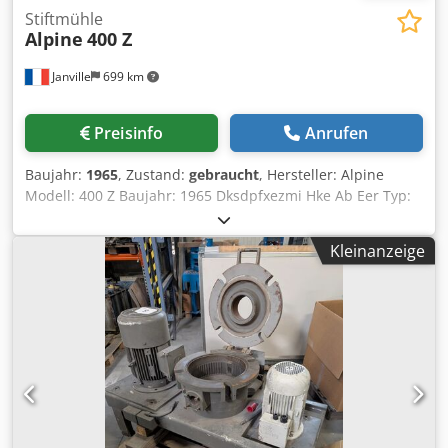
Stiftmühle
Alpine
400 Z
Janville
699 km
Preisinfo
Anrufen
Baujahr:
1965
, Zustand:
gebraucht
, Hersteller: Alpine
Modell: 400 Z Baujahr: 1965 Dksdpfxezmi Hke Ab Eer Typ:
Schlagmühle Rotordurchmesser: 400 mm Motorleistung:
22 kW ATEX-Klassifizierung: Ex II2G Ex daIIC T4 Maximal
Kleinanzeige
zulässige Drehzahl der Antriebswellen: 2.500 – 7.500
U/min Materialien: Gehäuse: Gusseisen Rotor/Stator:
Edelstahl Tür mit geringfügiger Verformung, die bei der
Überholung berücksichtigt wurde (geeignete Dichtung
angebracht, Dichtheit gewährleistet)