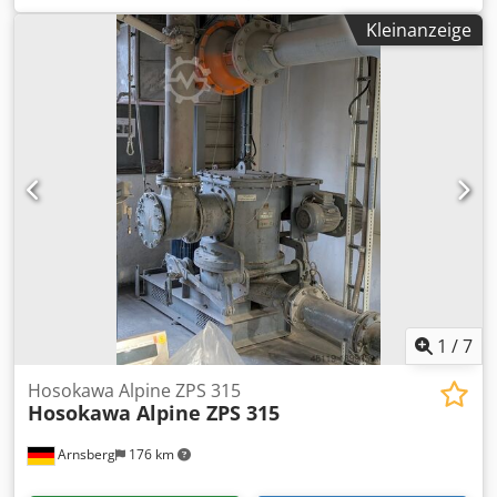
oder Typen auf Nachfrage. Erstatzteile wie: Mahlscheiben,
Kleinanzeige
Sichter, Prallfutter, komplette Lagerungen (neu, gebraucht
oder general überholt ), Mahlsteine mit Hartmetallplatte,
Luftleiträder oder Mahlstifte. Seit über 25 Jahren haben
wir Erfahrung mit hoch verschleißfesten Ersatzteilen!
Dkedjgn Edlspfx Ab Eor
1
/
7
Hosokawa Alpine ZPS 315
Hosokawa Alpine ZPS 315
Arnsberg
176 km