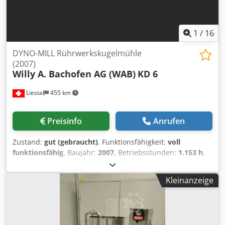
1
/
16
DYNO-MILL Rührwerkskugelmühle
(2007)
Willy A. Bachofen AG (WAB)
KD 6
Liestal
455 km
Preisinfo
Anrufen
Zustand:
gut (gebraucht)
, Funktionsfähigkeit:
voll
funktionsfähig
, Baujahr:
2007
, Betriebsstunden:
1.153 h
,
DYNO-MILL KD 6 Rührwerkskugelmühle (2007) Zum
Verkauf steht eine DYNO-MILL KD 6 horizontale
Kleinanzeige
Rührwerkskugelmühle, hergestellt von Willy A. Bachofen
AG (WAB). Diese hochwertige Schweizer Maschine ist für
die kontinuierliche Dispergierung und Nassmahlung von
pumpfähigen Produkten mit niedriger bis hoher Viskosität