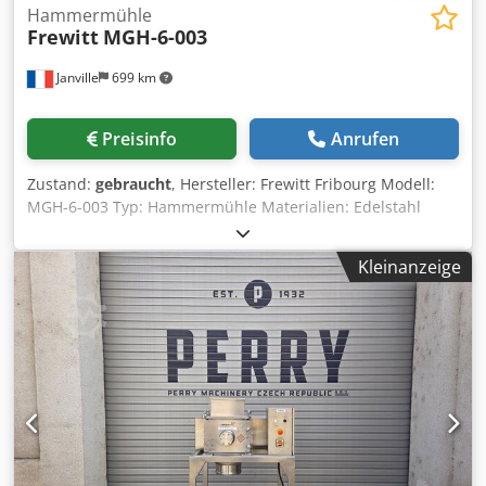
Hammermühle
Frewitt
MGH-6-003
Janville
699 km
Preisinfo
Anrufen
Zustand:
gebraucht
, Hersteller: Frewitt Fribourg Modell:
MGH-6-003 Typ: Hammermühle Materialien: Edelstahl
Klassifizierung: ATEX Dkjdpsy Ihdtefx Ab Ejr Motor Felten &
Guilleaume: 4 kW Rotor-Mahlwerkzeug: 260 mm
Kleinanzeige
Mahlkammer-Tiefe: 19 cm Produktausgang: Ø 250 mm
Produkzufuhr -> Drehschleuse: Frewitt DR 0150 3 (0,12 kW)
Verschiedene Siebe im Lieferumfang: 400 - 425 - 450 - 500
µm.