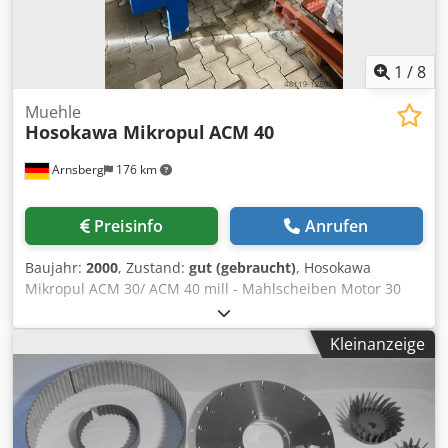
1
/
8
Muehle
Hosokawa Mikropul
ACM 40
Arnsberg
176 km
Preisinfo
Anrufen
Baujahr:
2000
, Zustand:
gut (gebraucht)
, Hosokawa
Mikropul ACM 30/ ACM 40 mill - Mahlscheiben Motor 30
KW - Sichter Motor, 7,5 KW Gewicht: 800 kg Abmessung:
1,5 x 0,6 x 1,4m hoch Dsdpfx Ajbichueb Eskr Die Muehle ist
Kleinanzeige
in einem sehr guten Zustand und voll funktionsfaehig! Im
Lieferumfang enthalten ist ein Zyklon mit Zyklon
Sichterkopf, Filter, Explosionsventile und vieles mehr