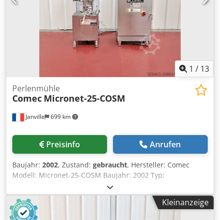
1
/
13
Perlenmühle
Comec
Micronet-25-COSM
Janville
699 km
Preisinfo
Anrufen
Baujahr:
2002
, Zustand:
gebraucht
, Hersteller: Comec
Modell: Micronet-25-COSM Baujahr: 2002 Typ:
DISPERSIONS- UND MAHLANLAGE Nutzvolumen: 3 – 22 l
Motorleistung: 4 kW Material: Edelstahl Elektrischer
Kleinanzeige
Schaltschrank mit Frequenzumrichter. Arbeitszyklus-Timer
für automatischen Stopp. Doppelwandiger Kessel Obere