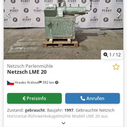
1
/
12
Netzsch Perlenmühle
Netzsch
LME 20
Hradec Králové
392 km
Preisinfo
Anrufen
Zustand:
gebraucht
, Baujahr:
1997
, Gebrauchte Netzsch
Horizontal-Rührwerkskugelmühle Modell LME 20 aus
Edelstahl. Die doppelwandige Edelstahl-Mahlkammer