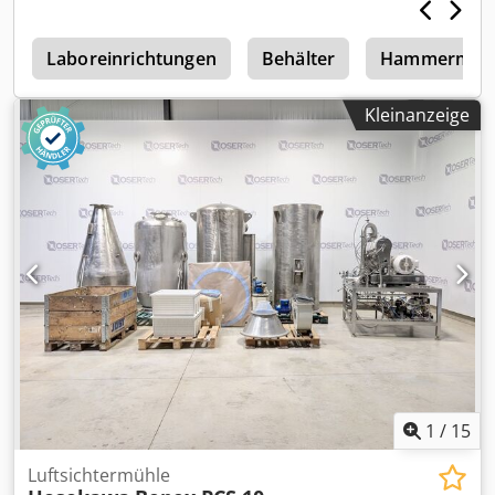
e
Laboreinrichtungen
Behälter
Hammermue
Kleinanzeige
1
/
15
Luftsichtermühle