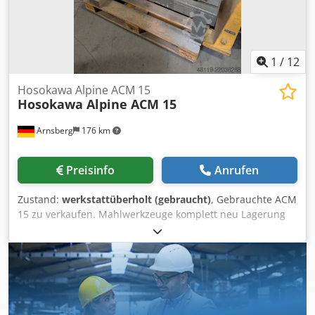
1
/
12
Hosokawa Alpine ACM 15
Hosokawa Alpine ACM 15
Arnsberg
176 km
Preisinfo
Anrufen
Zustand:
werkstattüberholt (gebraucht)
, Gebrauchte ACM
15 zu verkaufen. Mahlwerkzeuge komplett neu Lagerung
komplett neu Dedpfx Abozat Ias Eekr