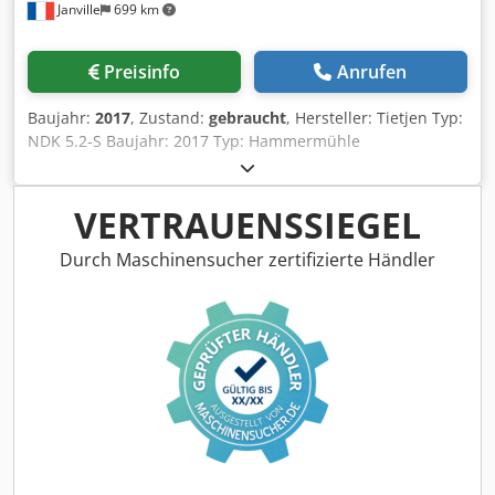
Janville
699 km
Preisinfo
Anrufen
Baujahr:
2017
, Zustand:
gebraucht
, Hersteller: Tietjen Typ:
NDK 5.2-S Baujahr: 2017 Typ: Hammermühle
Einsatzbereiche: Ausgelegt für die Nasszerkleinerung von
Schüttgut aus der Lebensmittel- und Agrarbranche
Motortyp: hydraulisch Rahmen und Rotor aus Edelstahl
VERTRAUENSSIEGEL
304, 1.4301. Gewicht (ohne Motor): 1250 kg Einspritzdüsen
für Flüssigkeiten Dkedpfxex R Aw Ts Ab Ejr Lager-
Durch Maschinensucher zertifizierte Händler
Temperaturüberwachung Pneumatisch betriebene
Einlaufklappe