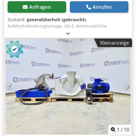
Anfragen
Anrufen
Zustand:
generalüberholt (gebraucht)
,
Kalkhydratisierungsanlage, GV-2, kontinuierliche
Kalkhydratisierungsanlage, Anlage zur schnellen
Kalkhydratisierung, Gebrauchtmaschine Hersteller:
Kleinanzeige
Baumaschinenunternehmen – Lizenz Typ: GV-2
Ursprungsland: Bulgarien Gewicht: 1.300 kg
Dksdjzpxkqjpfx Ab Ejr Kapazität: Für schnellhärtenden
Kalk: 2 Tonnen/Stunde Für langsamhärtenden Kalk: 1,5
Tonnen/Stunde Technische Daten: Trommeldrehzahl: 10
U/min Elektromotor: 8 kW, 68 U/min Die Maschinenstruktur
und ihre Komponenten wurden überholt: Tankkörper und
Wasserummantelung, Lager, Elektromotor (neu),
Maschinenrahmen. Zusätzlich wurde eine neue, moderne
Drehdichtung an der Wasserzufuhrseite installiert.
1
/
10