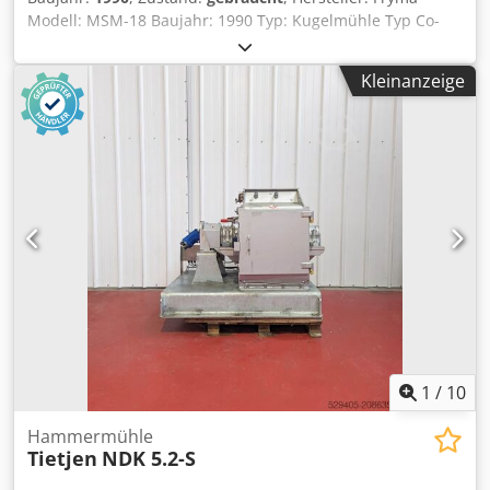
Modell: MSM-18 Baujahr: 1990 Typ: Kugelmühle Typ Co-
Ball Anwendung: Feinvermahlung von Suspensionen und
hochviskosen Produkten. Mahlraumvolumen: 1,1 Liter
Kleinanzeige
Maximaler Innendruck: 2,5 bar Doppelwandmantel: 2 bar
Motorleistung: 5,5 kW Durchsatz: 20 – 80 l/h, abhängig vom
Produkt. Anwendungsbeispiele: Lebensmittel:
Schokoladenüberzüge / -füllungen Kosmetik: Lippenstifte,
Pigmentpasten Dsdpfxsx R Dd Ij Ab Eskr Pharma:
Zusatzstoffe Chemie: Lacke für Pigmente, Farben und
Keramiken.
1
/
10
Hammermühle
Tietjen
NDK 5.2-S