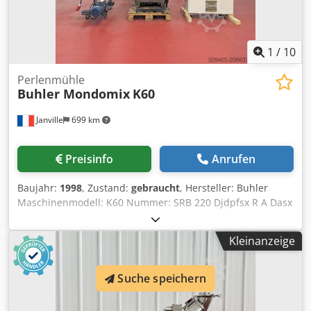
1
/
10
Perlenmühle
Buhler Mondomix
K60
Janville
699 km
Preisinfo
Anrufen
Baujahr:
1998
, Zustand:
gebraucht
, Hersteller: Buhler
Maschinenmodell: K60 Nummer: SRB 220 Djdpfsx R A Dasx
Ab Ejkr Baujahr: 1998 Typ: Perlmühle / Schleifmaschine mit
konischem Schlitzrührwerk. Dynamischer Druckausgleich
Kleinanzeige
im Mischer Kühlsystem für Stator, Rotor und Trenngring.
Mahlraumvolumen: 4,8 dm³ / 4,8 Liter Füllvolumen
Mahlraum: 6,4 dm³ / 6,4 Liter Nutzvolumen Drucksystem:
Suche speichern
2,5 dm³ / 2,5 Liter Leistung: 30 kW Drehzahlregelung
Verkauf inklusive Exzenterschneckenpumpe PCM 2.6L10