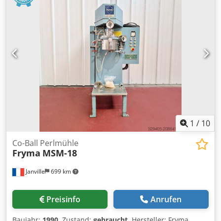
Flüssigkeitsbefüllung Dispersion mittels Deflokulations-
Turbine + Sandmühlentechnik Kontinuierliche
Rezirkulation zwischen oberem Dispergierkorb und
unterer Mahlkammer bis zur gewünschten Feinheit.
Dsdpfxox R Dgpo Ab Eskr Kosmetikanwendungen:
Besonders geeignet für die stabile Dispersion von Ölen in
Wasser, das Einarbeiten von Pigmenten und Klebstoffen
sowie das Vermischen von Farbstoffen in Produkten wie
Nagellack.
1
/
10
Co-Ball Perlmühle
Fryma
MSM-18
Janville
699 km
Preisinfo
Anrufen
Baujahr:
1990
, Zustand:
gebraucht
, Hersteller: Fryma