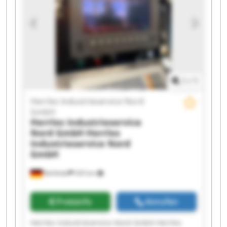
1
/
1
Herrles Industrieservice Nord
GmbH
Herrles Industrieservice
Nord GmbH
Herrles
Industrieservice Nord
GmbH
Rehfelde
303 km
Preisinfo
Anrufen
Herrles Industrieservice Nord GmbH Herrles