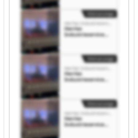
Industrieservice
Nord GmbH
Kleinanzeige
Herrles Industrieservice Nord GmbH
Herrles
Industrieservice
Nord GmbH Herrles
Industrieservice
Nord GmbH
Kleinanzeige
Herrles Industrieservice Nord GmbH
Herrles
Industrieservice
Nord GmbH Herrles
Industrieservice
Nord GmbH
Kleinanzeige
Herrles Industrieservice Nord GmbH
Herrles
Industrieservice
Nord GmbH Herrles
Industrieservice