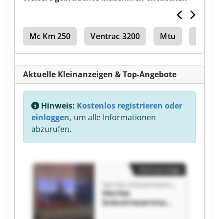
er
Mc Km 250
Ventrac 3200
Mtu
Duerr
Aktuelle Kleinanzeigen & Top-Angebote
Hinweis:
Kostenlos registrieren oder
einloggen,
um alle Informationen
abzurufen.
Kleinanzeige
Herrles Industrieservice Nord GmbH
Herrles
Industrieservice
Nord GmbH Herrles