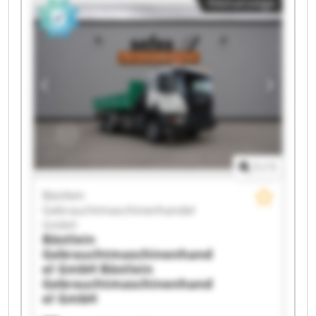
Kleinanzeige
1
/
1
Bästlein
Gebrauchtmaschinenhandel
GmbH
Bästlein
Gebrauchtmaschinenhand
el GmbH
Bästlein
Gebrauchtmaschinenhand
el GmbH