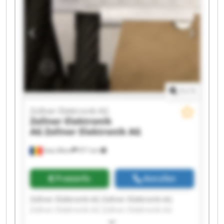
Zollner Elektronik AG Zollner Elektronik AG
Zollner Elektronik AG Zollner Elektronik AG
1
/
1
Zollner Elektronik AG
Zollner Elektronik
AG
Zollner Elektronik AG
Satu Mare
971 km
Preisinfo
Anrufen
Zollner Elektronik AG Zollner Elektronik AG
Zollner Elektronik AG Zollner Elektronik AG
Zollner Elektronik AG Zollner Elektronik AG