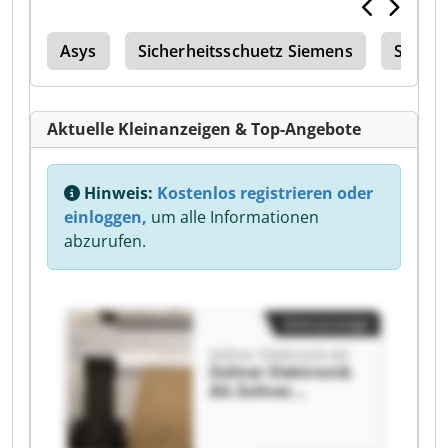
n21
Asys
Sicherheitsschuetz Siemens
Schwei
Aktuelle Kleinanzeigen & Top-Angebote
Hinweis:
Kostenlos registrieren oder
einloggen,
um alle Informationen
abzurufen.
Kleinanzeige
Zollner Elektronik AG
Zollner Elektronik
AG Zollner
Elektronik AG