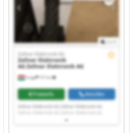
1
/
1
Zollner Elektronik AG
Zollner Elektronik
AG
Zollner Elektronik AG
Szügy
727 km
Preisinfo
Anrufen
Zollner Elektronik AG Zollner Elektronik AG
Zollner Elektronik AG Zollner Elektronik AG
Zollner Elektronik AG Zollner Elektronik AG
Zollner Elektronik AG Zollner Elektronik AG
Zollner Elektronik AG Zollner Elektronik AG