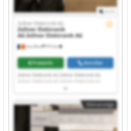
1
/
1
Zollner Elektronik AG
Zollner Elektronik
AG
Zollner Elektronik AG
Satu Mare
975 km
Preisinfo
Anrufen
Zollner Elektronik AG Zollner Elektronik AG
Zollner Elektronik AG Zollner Elektronik AG
Zollner Elektronik AG Zollner Elektronik AG
Zollner Elektronik AG Zollner Elektronik AG
Zollner Elektronik AG Zollner Elektronik AG
Kleinanzeige
Zollner Elektronik AG Zollner Elektronik AG
Zollner Elektronik AG Zollner Elektronik AG
Zollner Elektronik AG Zollner Elektronik AG
Zollner Elektronik AG Zollner Elektronik AG
Zollner Elektronik AG Zollner Elektronik AG