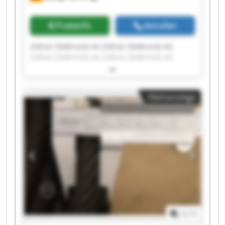
Preisinfo
Anrufen
Zollner Elektronik AG Zollner Elektronik AG
Zollner Elektronik AG Zollner Elektronik AG
Zollner Elektronik AG Zollner Elektronik AG
Zollner Elektronik AG Zollner Elektronik AG
Zollner Elektronik AG Zollner Elektronik AG
Kleinanzeige
Zollner Elektronik AG Zollner Elektronik AG
Zollner Elektronik AG Zollner Elektronik AG
Zollner Elektronik AG Zollner Elektronik AG
Zollner Elektronik AG Zollner Elektronik AG
Zollner Elektronik AG Zollner Elektronik AG
1
/
1