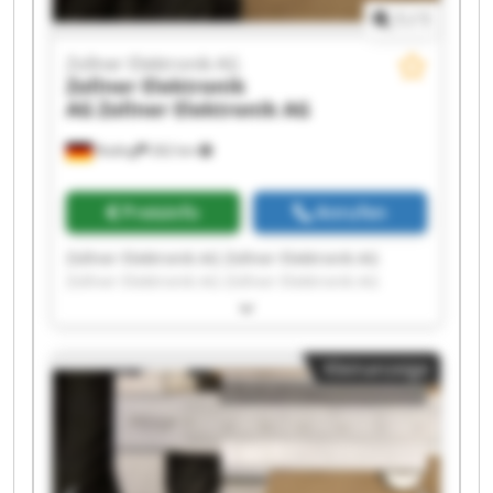
1
/
1
Zollner Elektronik AG
Zollner Elektronik
AG
Zollner Elektronik AG
Roding
262 km
Preisinfo
Anrufen
Zollner Elektronik AG Zollner Elektronik AG
Zollner Elektronik AG Zollner Elektronik AG
Zollner Elektronik AG Zollner Elektronik AG
Zollner Elektronik AG Zollner Elektronik AG
Zollner Elektronik AG Zollner Elektronik AG
Kleinanzeige
Zollner Elektronik AG Zollner Elektronik AG
Zollner Elektronik AG Zollner Elektronik AG
Zollner Elektronik AG Zollner Elektronik AG
Zollner Elektronik AG Zollner Elektronik AG
Zollner Elektronik AG Zollner Elektronik AG