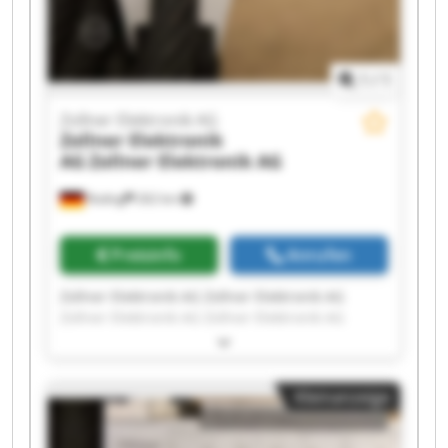
1
/
1
Zollner Elektronik AG
Zollner Elektronik
AG
Zollner Elektronik AG
Roding
262 km
Preisinfo
Anrufen
Zollner Elektronik AG Zollner Elektronik AG
Zollner Elektronik AG Zollner Elektronik AG
Zollner Elektronik AG Zollner Elektronik AG
Zollner Elektronik AG Zollner Elektronik AG
Zollner Elektronik AG Zollner Elektronik AG
Kleinanzeige
Zollner Elektronik AG Zollner Elektronik AG
Zollner Elektronik AG Zollner Elektronik AG
Zollner Elektronik AG Zollner Elektronik AG