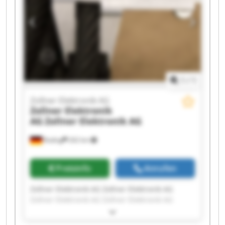
Zollner Elektronik AG Zollner Elektronik AG
1
/
1
Zollner Elektronik AG
Zollner Elektronik
AG
Zollner Elektronik AG
Roding
262 km
Preisinfo
Anrufen
Zollner Elektronik AG Zollner Elektronik AG
Zollner Elektronik AG Zollner Elektronik AG
Zollner Elektronik AG Zollner Elektronik AG
Zollner Elektronik AG Zollner Elektronik AG