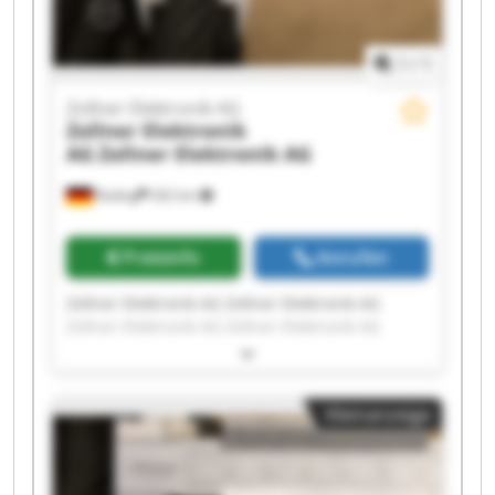
1
/
1
Zollner Elektronik AG
Zollner Elektronik
AG
Zollner Elektronik AG
Roding
262 km
Preisinfo
Anrufen
Zollner Elektronik AG Zollner Elektronik AG
Zollner Elektronik AG Zollner Elektronik AG
Zollner Elektronik AG Zollner Elektronik AG
Zollner Elektronik AG Zollner Elektronik AG
Zollner Elektronik AG Zollner Elektronik AG
Kleinanzeige
Zollner Elektronik AG Zollner Elektronik AG
Zollner Elektronik AG Zollner Elektronik AG
Zollner Elektronik AG Zollner Elektronik AG
Zollner Elektronik AG Zollner Elektronik AG