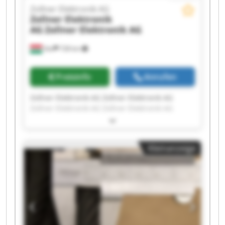
Zollner Elektronik AG
Zollner Elektronik
AG
Zollner Elektronik AG
Vác
728 km
Preisinfo
Anrufen
Zollner Elektronik AG Zollner Elektronik AG
Zollner Elektronik AG Zollner Elektronik AG
Zollner Elektronik AG Zollner Elektronik AG
Zollner Elektronik AG Zollner Elektronik AG
Zollner Elektronik AG Zollner Elektronik AG
Kleinanzeige
Zollner Elektronik AG Zollner Elektronik AG
Zollner Elektronik AG Zollner Elektronik AG
Zollner Elektronik AG Zollner Elektronik AG
Zollner Elektronik AG Zollner Elektronik AG
Zollner Elektronik AG Zollner Elektronik AG