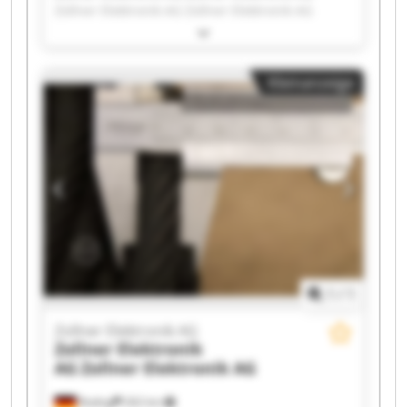
Zollner Elektronik AG Zollner Elektronik AG
Zollner Elektronik AG Zollner Elektronik AG
Zollner Elektronik AG Zollner Elektronik AG
Zollner Elektronik AG Zollner Elektronik AG
Kleinanzeige
Zollner Elektronik AG Zollner Elektronik AG
Zollner Elektronik AG Zollner Elektronik AG
Zollner Elektronik AG Zollner Elektronik AG
Zollner Elektronik AG Zollner Elektronik AG
Zollner Elektronik AG Zollner Elektronik AG
1
/
1
Zollner Elektronik AG
Zollner Elektronik
AG
Zollner Elektronik AG
Roding
262 km