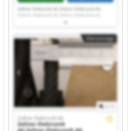
Zollner Elektronik AG Zollner Elektronik AG
Zollner Elektronik AG Zollner Elektronik AG
Zollner Elektronik AG Zollner Elektronik AG
Zollner Elektronik AG Zollner Elektronik AG
Zollner Elektronik AG Zollner Elektronik AG
Kleinanzeige
Zollner Elektronik AG Zollner Elektronik AG
Zollner Elektronik AG Zollner Elektronik AG
Zollner Elektronik AG Zollner Elektronik AG
Zollner Elektronik AG Zollner Elektronik AG
Zollner Elektronik AG Zollner Elektronik AG
1
/
1
Zollner Elektronik AG
Zollner Elektronik
AG
Zollner Elektronik AG