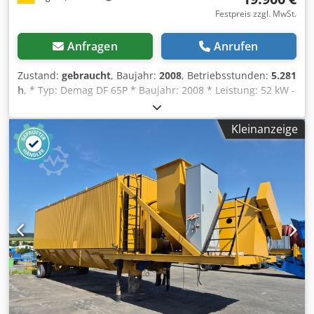
Festpreis zzgl. MwSt.
Anfragen
Anrufen
Zustand:
gebraucht
, Baujahr:
2008
, Betriebsstunden:
5.281
h
, * Typ: Demag DF 65P * Baujahr: 2008 * Leistung: 52 kW -
----Interne Fahrzeugnummer: 10326----Irrtümer &
Zwischenverkauf vorbehalten. WhatsApp-Support
Kleinanzeige
verfügbar! Dsdpsy Hblhofx Ac Uswa Bei Fragen zum
Fahrzeug oder für weitere Infos schreiben Sie uns gerne
bequem per WhatsApp Whatsapp Deutsch, Englisch --
Whatsapp Deutsch, Englisch, Arabisch