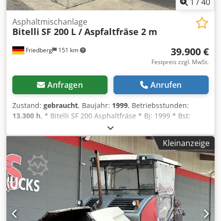
1
/
40
Asphaltmischanlage
Bitelli
SF 200 L / Aspfaltfräse 2 m
39.900 €
Friedberg
151 km
Festpreis zzgl. MwSt.
Anfragen
Anrufen
Zustand:
gebraucht
, Baujahr:
1999
, Betriebsstunden:
13.300 h
, * Bitelli SF 200 Asphaltfräse * Bj: 1999 * Bst:
13.000 h * MB Motor * Fräsbreite: 2 m * hydr. Klappband *
Gewicht: 29.000 kg * mehr Bilder und Videos per
Kleinanzeige
Whatsapp Dwjdpezm Epbofx Ac Uea * Angaben ohne
Gewähr und zwischenverkauf vorbehalten.