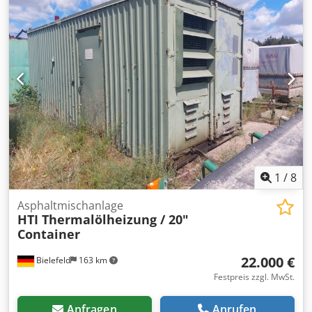
1
/
8
Asphaltmischanlage
HTI Thermalölheizung / 20"
Container
22.000 €
Bielefeld
163 km
Festpreis zzgl. MwSt.
Anfragen
Anrufen