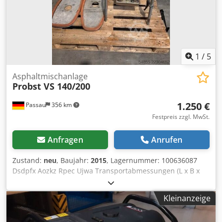
1
/
5
Asphaltmischanlage
Probst VS 140/200
1.250 €
Passau
356 km
Festpreis zzgl. MwSt.
Anfragen
Anrufen
Zustand:
neu
, Baujahr:
2015
, Lagernummer: 100636087
Dsdpfx Aozkz Rpec Ujwa Transportabmessungen (L x B x
H): 0 x 0 x 0
Kleinanzeige