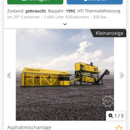
Zustand:
gebraucht
, Baujahr:
1992
, HTI Thermalölheizung
im 20" Container - 1.600 Liter Füllvolumen - 320 kw -
Vorlauftemperatur 300 °C AB 1000
HochtemperaturkesselAB 1000 Hochtemperaturkessel -
Kleinanzeige
1.000 Liter Inhalt - Baujahr 1978 Brenner "Weishaupt" -
Typ WL40Z-A Die Anlage ist funktionsbereit und befindet
sich in einem guten, gebrauchten Zustand. Irrtümer und
Zwischenverkauf vorbehalten. Dedpfx Aswlim Dsc Uowa
Anlagenstandort : D - 02943 Boxberg, OT Nochten,
Oberlausitz
1
/
5
Asphaltmischanlage