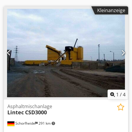
Kleinanzeige
1
/
4
Asphaltmischanlage
Lintec
CSD3000
Schorfheide
291 km