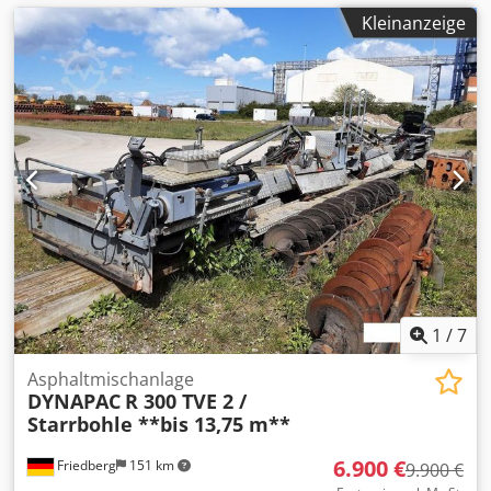
Kleinanzeige
1
/
7
Asphaltmischanlage
DYNAPAC
R 300 TVE 2 /
Starrbohle **bis 13,75 m**
6.900 €
Friedberg
151 km
9.900 €