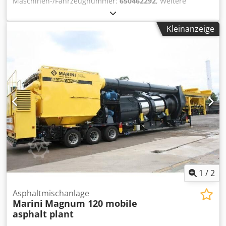
Maschinen-/Fahrzeugnummer:
650462292
, Weitere
carbon steel driven by gear box, electric motor 15hp. -
Optionen und Zubehör Anmerkungen MARINI IRON T-BOX
rotational external mixer - burner with fuel spraying by
50 MOBILE ASPHALTMISCHANLAGE Baujahr: 2021
gear pump Kcal/h - Dry filtering system that consists of
Kleinanzeige
Betriebsstunden: Neu - Produktionskapazität: 50 to./h. - CE
dust collecting system - Control system Sistex complete
Zertifikat - Mobil: 1x Seecontainer 40´ HC - Aufgabebunker:
offer and details by request * more machines, mixing
3 - Kapazität: 5 m³ - Trockentrommel: kontinuierlich -
plants and trucks on our website Weitere Informationen
Brenner: Marini CF 04 mit 7,3 MW - Mischer: rotierend -
Verwendungszweck: Bauwesen, Verwendbares Material:
Filtersystem: 180 m² Filterfläche - control cabin with
Asphalt,
automatic and manual control system Marini - 1 Jahr
Garantie Eingabefehler und Irrtümer in diesem Angebot
werden ausdrücklich vorbehalten. Entscheidend sind
allein die konkreten Vereinbarungen in der
Auftragsbestätigung bzw. im Kaufvertrag. Dwjdpshd Nb
Iefx Ac Uea weitere Baumaschinen und Mischanlagen auf
unserer Webseite Weitere Informationen
Verwendungszweck: Bauwesen, Verwendbares Material:
Asphalt, Allgemeiner Zustand: sehr gut, Technischer
1
/
2
Zustand: sehr gut, Optischer Zustand: sehr gut,
Asphaltmischanlage
Marini
Magnum 120 mobile
asphalt plant