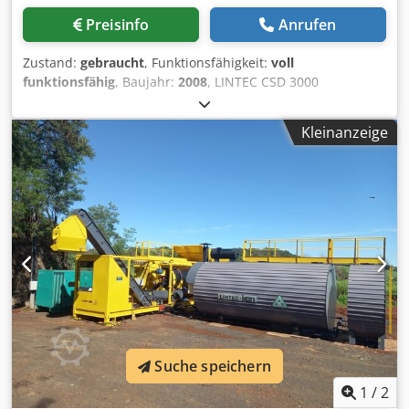
Preisinfo
Anrufen
Zustand:
gebraucht
, Funktionsfähigkeit:
voll
funktionsfähig
, Baujahr:
2008
, LINTEC CSD 3000
CONTAINERISIERTE ASPHALTANLAGE Baujahr: 2008
Produktionskapazität: 240 t/h Dsdpewq Iv Uofx Ac Uswa -
Kleinanzeige
Siebdecks: 6 - Kaltfutterbehälter: 9 - Heißsteinbehälter:
42,1 t - Altfüllersilo: 45 t - Fremdfüller: 2 x 50 t -
Mischergröße: 3.000 kg - Brenner: 18 MW Diesel/Schweröl -
3 Bitumentanks à 50.000 l - Produktionskapazität: 240 t/h
Suche speichern
1
/
2