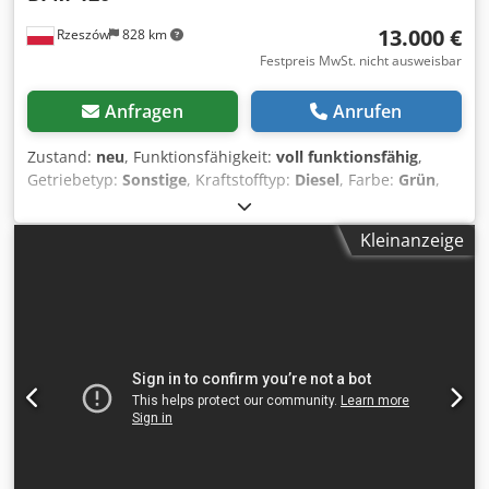
13.000 €
Rzeszów
828 km
Festpreis MwSt. nicht ausweisbar
Anfragen
Anrufen
Zustand:
neu
, Funktionsfähigkeit:
voll funktionsfähig
,
Getriebetyp:
Sonstige
, Kraftstofftyp:
Diesel
, Farbe:
Grün
,
Leergewicht:
734 kg
, Emissionsklasse:
keine
, Masttyp:
Sonstige
, Bremsen:
Sonstige
, Federung:
Sonstige
, Baujahr:
Kleinanzeige
2026
, Ausstattung:
geräuscharm
, TICAB BPM 120
Rissvergussmaschine | Kompakte Profi-Lösung für
Asphaltreparatur & Straßenunterhalt Die TICAB BPM 120
ist eine zuverlässige, einfach zu bedienende
Rissvergussmaschine für präzises Ausfüllen von
Asphaltfugen, Fugenverguss, Reparatur von
Schlaglochrändern und präventiven Straßenunterhalt.
Dwodpfx Ajx U Awzec Uea Ideal für Kommunalstraßen,
Bundesstraßen, Parkplätze, Einfahrten, Gehwege,
Radwege und Industrieflächen. Kompakt und mobil gebaut
für effizienten Einsatz – liefert professionelle Ergebnisse