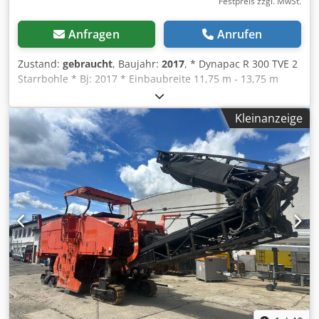
Festpreis zzgl. MwSt.
Anfragen
Anrufen
Zustand:
gebraucht
, Baujahr:
2017
, * Dynapac R 300 TVE 2
Starrbohle * Bj: 2017 * Einbaubreite 11,75 m - 13,75 m
Dwsdpfx Ajyq A S Nsc Uea * mehr Bilder und Videos per
Whatsapp * Angaben ohne Gewähr und Zwischenverkauf
Kleinanzeige
vorbehalten.