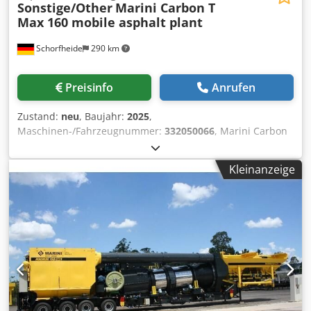
Sonstige/Other
Marini Carbon T
Max 160 mobile asphalt plant
Schorfheide
290 km
Preisinfo
Anrufen
Zustand:
neu
, Baujahr:
2025
,
Maschinen-/Fahrzeugnummer:
332050066
, Marini Carbon
T-Box 160 mobile asphalt plant year: New capacity: up to
160 to./h. - container type - aggregate hoppers: 4 - capacity
Kleinanzeige
of one hopper: 10 m3 - drying drum: counterflow - burner:
13 MW - 1 year guarantee - CE This offer is subject to
change, input errors and mistakes. Valid are only the
specific agreements in the order confirmation respectively
in the sales contract. more machines and mixing plants on
our website Weitere Informationen Dwodpfx Acjhd I Ups
Uja Verwendungszweck: Bauwesen, Verwendbares
Material: Asphalt, Allgemeiner Zustand: sehr gut,
Technischer Zustand: sehr gut, Optischer Zustand: sehr
gut,