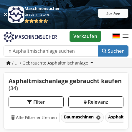
Maschinensucher
Zur App
Gratis im Store
Verkaufen
Suchen
/ ... / Gebrauchte Asphaltmischanlage
Asphaltmischanlage gebraucht kaufen
(34)
Filter
Relevanz
Baumaschinen
Asphalttec
Alle Filter entfernen