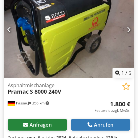
1
/
5
Asphaltmischanlage
Pramac
S 8000 240V
1.800 €
Passau
356 km
Festpreis zzgl. MwSt.
Anfragen
Anrufen
Zustand:
neu
, Baujahr:
2024
, Betriebsstunden:
129 h
,