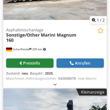
1
/
2
Asphaltmischanlage
Sonstige/Other
Marini Magnum
160
Schorfheide
290 km
Preisinfo
Anrufen
Zustand:
neu
, Baujahr:
2025
,
Maschinen-/Fahrzeugnummer:
542058570
, new Marini
Magnum 160 mobile asphalt mixing plant year: NEW
capacity: up to 160 t./h 1 year guarantee - calorific power
Kleinanzeige
of the fuel 9,600 kcal / kg, - material passing through the
#8 (2,38mm) sieve is no more than 20%, - The equipment
was developed in order to facilitate the transportation as
much as possible without the need of pilot cars. Simply