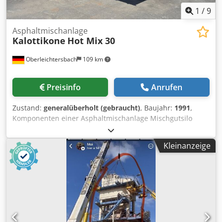
1
/
9
Asphaltmischanlage
Kalottikone
Hot Mix 30
Oberleichtersbach
109 km
Preisinfo
Anrufen
Zustand:
generalüberholt (gebraucht)
, Baujahr:
1991
,
Komponenten einer Asphaltmischanlage Mischgutsilo
TELTOMAT mit Kübelaufzug Sieb- und Trockentrommel 2-
Wellen Zwangsmischer 30.000 L Heizöltank Dwjdpfotph A
Kleinanzeige
Njx Ac Uoa AMECO Filteranlage Bitumentanks Silos mit
Schneckenförderer