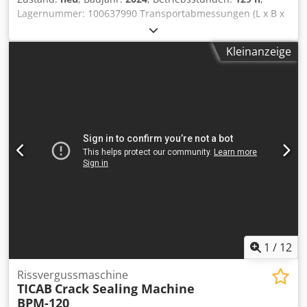
Lagernummer: 100637990 Transportabmessungen (L x B x
H): 0 x 0 x 0 ---- guter Zustand Dsdpjzkzyqsfx Ac Uowa
Kleinanzeige
1
/
12
Rissvergussmaschine
TICAB
Crack Sealing Machine
BPM-120