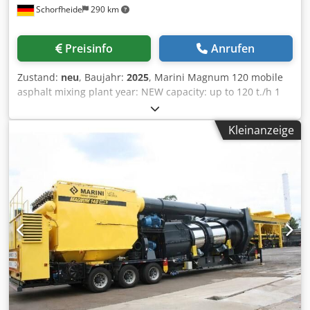
Schorfheide
290 km
Preisinfo
Anrufen
Zustand:
neu
, Baujahr:
2025
, Marini Magnum 120 mobile
asphalt mixing plant year: NEW capacity: up to 120 t./h 1
year guarantee - calorific power of the fuel 9,600 kcal / kg, -
material passing through the #8 (2,38mm) sieve is no more
Kleinanzeige
than 20%, - The equipment was developed in order to
facilitate the transportation as much as possible without
the need of pilot cars. Simply hook up the equipment to
the asphalt binding agent storage and fuel system. -
Chassis is built with a highly resistant I-Beam with a forged
king pin, 3 axles with special tires, suspension springs, air
brakes, tank, and safety valve, highway signaling system,
mechanical foot with telescopic support. Quadruple feed
bin (two-by-two) with 3,80mm wide opening and a capacity
of 6m3, completely designed to support the strains during
the unloading of materials. Regulated floodgate for flow of
aggregates. - Automatic vibrator system for one bin, which
facilitates the flowing of fine aggregates with high humidity