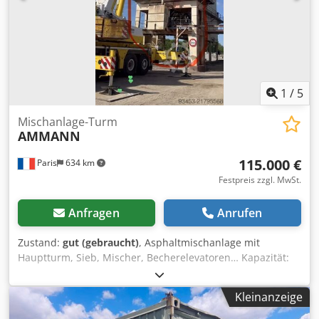
1
/
5
Mischanlage-Turm
AMMANN
115.000 €
Paris
634 km
Festpreis zzgl. MwSt.
Anfragen
Anrufen
Zustand:
gut (gebraucht)
, Asphaltmischanlage mit
Hauptturm, Sieb, Mischer, Becherelevatoren… Kapazität:
160 Tonnen/Stunde Djdsy Hf Duepfx Ac Uswa
Kleinanzeige