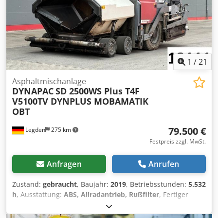
1
/
21
Asphaltmischanlage
DYNAPAC
SD 2500WS Plus T4F
V5100TV DYNPLUS MOBAMATIK
OBT
79.500 €
Legden
275 km
Festpreis zzgl. MwSt.
Anfragen
Anrufen
Zustand:
gebraucht
, Baujahr:
2019
, Betriebsstunden:
5.532
h
, Ausstattung:
ABS, Allradantrieb, Rußfilter
, Fertiger
SD2500WS PLUS T4F* Wetterschuzdach * Klimaanlage *
Sitzheizung * Standheizung *