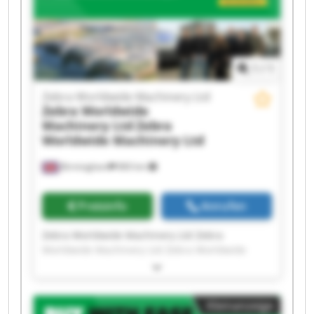
Zebra Worldwide Machinery Ltd Zebra
Worldwide Machinery Ltd Zebra Worldwide
Machinery Ltd Zebra Worldwide Machinery Ltd
1
/
1
Zebra Worldwide Machinery Ltd
Zebra Worldwide
Machinery Ltd
Zebra
Worldwide Machinery Ltd
Birmingham
860 km
Preisinfo
Anrufen
Zebra Worldwide Machinery Ltd Zebra
Worldwide Machinery Ltd Zebra Worldwide
Machinery Ltd Zebra Worldwide Machinery Ltd
Zebra Worldwide Machinery Ltd Zebra
Worldwide Machinery Ltd Zebra Worldwide
Kleinanzeige
Machinery Ltd Zebra Worldwide Machinery Ltd