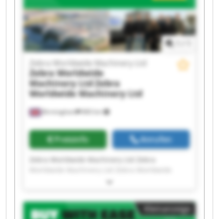
Zebra Worldwide Machinery Ltd Zebra
Worldwide Machinery Ltd Zebra Worldwide
Machinery Ltd Zebra Worldwide Machinery Ltd
1
/
1
Zebra Worldwide Machinery Ltd
Zebra Worldwide
Machinery Ltd
Zebra
Worldwide Machinery Ltd
Birmingham
860 km
Preisinfo
Anrufen
Zebra Worldwide Machinery Ltd Zebra
Worldwide Machinery Ltd Zebra Worldwide
Machinery Ltd Zebra Worldwide Machinery Ltd
Zebra Worldwide Machinery Ltd Zebra
Worldwide Machinery Ltd Zebra Worldwide
Kleinanzeige
Machinery Ltd Zebra Worldwide Machinery Ltd