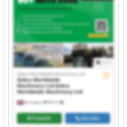
Zebra Worldwide Machinery Ltd Zebra
Worldwide Machinery Ltd Zebra Worldwide
Machinery Ltd Zebra Worldwide Machinery Ltd
Zebra Worldwide Machinery Ltd Zebra
Worldwide Machinery Ltd Zebra Worldwide
Machinery Ltd Zebra Worldwide Machinery Ltd
Zebra Worldwide Machinery Ltd Zebra
Worldwide Machinery Ltd Zebra Worldwide
Machinery Ltd Zebra Worldwide Machinery Ltd
1
/
1
Zebra Worldwide Machinery Ltd
Zebra Worldwide
Machinery Ltd
Zebra
Worldwide Machinery Ltd
Birmingham
860 km
Preisinfo
Anrufen