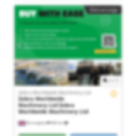
Worldwide Machinery Ltd Zebra Worldwide
Kleinanzeige
Machinery Ltd Zebra Worldwide Machinery Ltd
Zebra Worldwide Machinery Ltd Zebra
Worldwide Machinery Ltd Zebra Worldwide
Machinery Ltd Zebra Worldwide Machinery Ltd
Zebra Worldwide Machinery Ltd Zebra
Worldwide Machinery Ltd Zebra Worldwide
Machinery Ltd Zebra Worldwide Machinery Ltd
Zebra Worldwide Machinery Ltd Zebra
Worldwide Machinery Ltd Zebra Worldwide
Machinery Ltd Zebra Worldwide Machinery Ltd
1
/
1
Zebra Worldwide Machinery Ltd
Zebra Worldwide
Machinery Ltd
Zebra
Worldwide Machinery Ltd
Birmingham
860 km