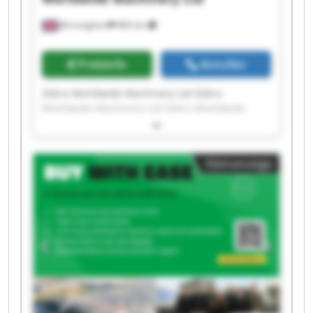
Birmingham
860 km
Preisinfo
Anrufen
Zebra Worldwide Machinery Ltd Zebra
Worldwide Machinery Ltd Zebra Worldwide
Machinery Ltd Zebra Worldwide Machinery Ltd
Zebra Worldwide Machinery Ltd Zebra
Worldwide Machinery Ltd Zebra Worldwide
Kleinanzeige
Machinery Ltd Zebra Worldwide Machinery Ltd
Zebra Worldwide Machinery Ltd Zebra
Worldwide Machinery Ltd Zebra Worldwide
Machinery Ltd Zebra Worldwide Machinery Ltd
Zebra Worldwide Machinery Ltd Zebra
Worldwide Machinery Ltd Zebra Worldwide
Machinery Ltd Zebra Worldwide Machinery Ltd
Zebra Worldwide Machinery Ltd Zebra
Worldwide Machinery Ltd Zebra Worldwide
Machinery Ltd Zebra Worldwide Machinery Ltd