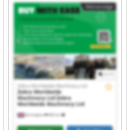
Worldwide Machinery Ltd Zebra Worldwide
Kleinanzeige
Machinery Ltd Zebra Worldwide Machinery Ltd
Zebra Worldwide Machinery Ltd Zebra
Worldwide Machinery Ltd Zebra Worldwide
Machinery Ltd Zebra Worldwide Machinery Ltd
Zebra Worldwide Machinery Ltd Zebra
Worldwide Machinery Ltd Zebra Worldwide
Machinery Ltd Zebra Worldwide Machinery Ltd
Zebra Worldwide Machinery Ltd Zebra
Worldwide Machinery Ltd Zebra Worldwide
Machinery Ltd Zebra Worldwide Machinery Ltd
1
/
1
Zebra Worldwide Machinery Ltd
Zebra Worldwide
Machinery Ltd
Zebra
Worldwide Machinery Ltd
Birmingham
860 km