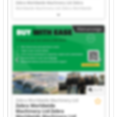
Zebra Worldwide Machinery Ltd Zebra
Worldwide Machinery Ltd Zebra Worldwide
Machinery Ltd Zebra Worldwide Machinery Ltd
Zebra Worldwide Machinery Ltd Zebra
Worldwide Machinery Ltd Zebra Worldwide
Kleinanzeige
Machinery Ltd Zebra Worldwide Machinery Ltd
Zebra Worldwide Machinery Ltd Zebra
Worldwide Machinery Ltd Zebra Worldwide
Machinery Ltd Zebra Worldwide Machinery Ltd
Zebra Worldwide Machinery Ltd Zebra
Worldwide Machinery Ltd Zebra Worldwide
Machinery Ltd Zebra Worldwide Machinery Ltd
Zebra Worldwide Machinery Ltd Zebra
Worldwide Machinery Ltd Zebra Worldwide
Machinery Ltd Zebra Worldwide Machinery Ltd
1
/
1
Zebra Worldwide Machinery Ltd
Zebra Worldwide
Machinery Ltd
Zebra
Worldwide Machinery Ltd