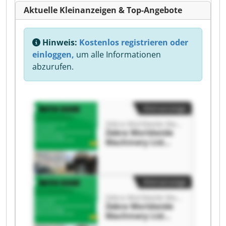
Aktuelle Kleinanzeigen & Top-Angebote
Hinweis:
Kostenlos registrieren oder
einloggen,
um alle Informationen
abzurufen.
Kleinanzeige
Zebra Worldwide Machinery Ltd
Zebra Worldwide
Machinery Ltd
Zebra Worldwide
Machinery Ltd
Kleinanzeige
Zebra Worldwide Machinery Ltd
Zebra Worldwide
Machinery Ltd
Zebra Worldwide