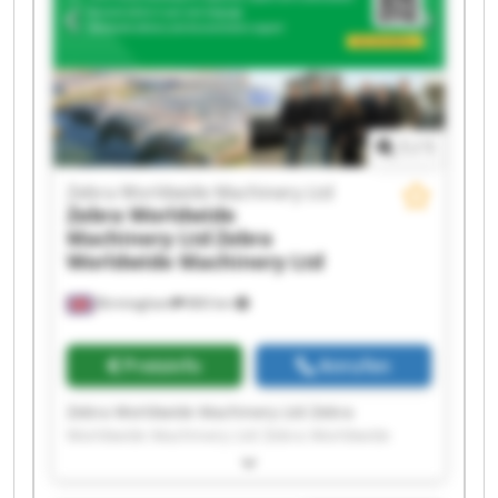
Worldwide Machinery Ltd Zebra Worldwide
Machinery Ltd Zebra Worldwide Machinery Ltd
Zebra Worldwide Machinery Ltd Zebra
Worldwide Machinery Ltd Zebra Worldwide
Machinery Ltd Zebra Worldwide Machinery Ltd
1
/
1
Zebra Worldwide Machinery Ltd
Zebra Worldwide
Machinery Ltd
Zebra
Worldwide Machinery Ltd
Birmingham
860 km
Preisinfo
Anrufen
Zebra Worldwide Machinery Ltd Zebra
Worldwide Machinery Ltd Zebra Worldwide
Machinery Ltd Zebra Worldwide Machinery Ltd
Zebra Worldwide Machinery Ltd Zebra