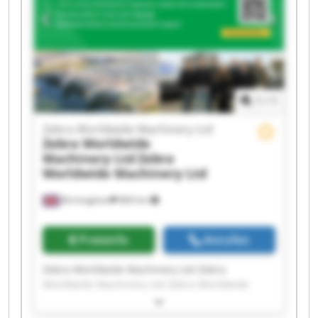
Worldwide Machinery Ltd Zebra Worldwide
Machinery Ltd Zebra Worldwide Machinery Ltd
Zebra Worldwide Machinery Ltd Zebra
Worldwide Machinery Ltd Zebra Worldwide
Machinery Ltd Zebra Worldwide Machinery Ltd
1
/
1
Zebra Worldwide Machinery Ltd
Zebra Worldwide
Machinery Ltd
Zebra
Worldwide Machinery Ltd
Birmingham
860 km
Preisinfo
Anrufen
Zebra Worldwide Machinery Ltd Zebra
Worldwide Machinery Ltd Zebra Worldwide
Machinery Ltd Zebra Worldwide Machinery Ltd
Zebra Worldwide Machinery Ltd Zebra