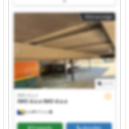
d.o.o IMO d.o.o IMO d.o.o IMO d.o.o IMO d.o.o
IMO d.o.o IMO d.o.o
Kleinanzeige
1
/
1
IMO d.o.o
IMO d.o.o
IMO d.o.o
Jelah
915 km
Preisinfo
Anrufen