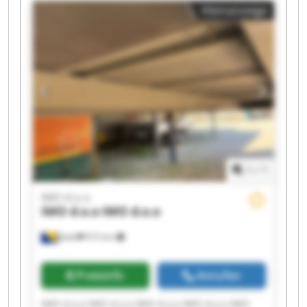
Kleinanzeige
1
/
1
IMO d.o.o
IMO d.o.o
IMO d.o.o
Jelah
915 km
Preisinfo
Anrufen
IMO d.o.o IMO d.o.o IMO d.o.o IMO d.o.o IMO