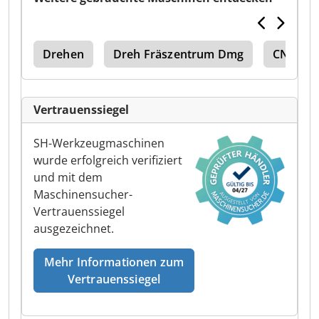
kel
Drehen
Dreh Fräszentrum Dmg
CNC Frä
Vertrauenssiegel
SH-Werkzeugmaschinen
wurde erfolgreich verifiziert
und mit dem
Maschinensucher-
Vertrauenssiegel
ausgezeichnet.
Mehr Informationen zum
Vertrauenssiegel