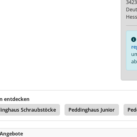
3423
Deut
Hes
re
um
ab
n entdecken
inghaus Schraubstöcke
Peddinghaus Junior
Ped
-Angebote