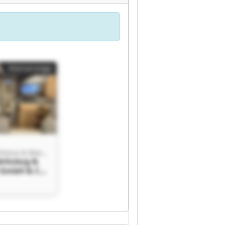
Kleinanzeige
Wiegand Werkzeug & Maschinen GmbH & Co. KG
erkzeug &
 GmbH & Co.
d Werkzeug
en GmbH &