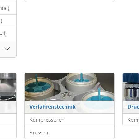
tal)
)
al)
Verfahrenstechnik
Druc
Kompressoren
Kom
Pressen