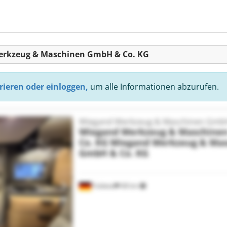
Werkzeug & Maschinen GmbH & Co. KG
rieren oder einloggen,
um alle Informationen abzurufen.
Wiegand Werkzeug & Maschinen GmbH
Wiegand Werkzeug & Maschine
Co. KG
Wiegand Werkzeug & Ma
GmbH & Co. KG
Fuldatal
68 km
Mehr Bilder anfragen