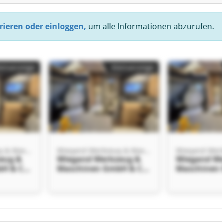
rieren oder einloggen,
um alle Informationen abzurufen.
einanzeige
Kleinanzeige
Wiegand Werkzeug & Maschinen GmbH & Co. KG
Wiegand Werkzeug & Maschinen GmbH & Co. KG
eug &
Wiegand Werkzeug &
Wiegand W
H & Co.
Maschinen GmbH & Co.
Maschinen
rkzeug
KG Wiegand Werkzeug
KG Wiegan
GmbH &
& Maschinen GmbH &
& Maschin
Co. KG
Co. KG
einanzeige