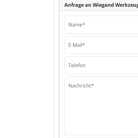
Anfrage an Wiegand Werkzeu
Name*
E-Mail*
Wiegand Werkz
Maschinen Gmb
KG Wiegand We
Telefon
& Maschinen 
Co. KG
Nachricht*