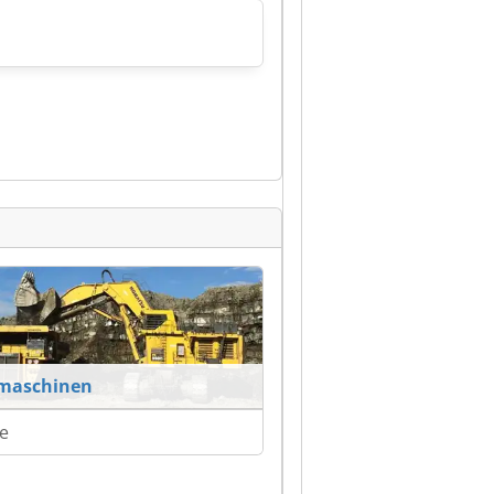
maschinen
e