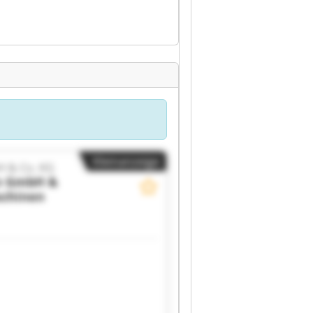
Kleinanzeige
 & Co. KG
n GmbH &
schinen