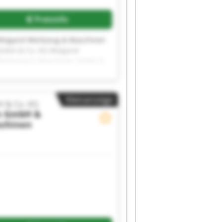
Preisinfo
Wiegand Werkzeug & Maschinen
GmbH & Co. KG Wiegand
Werkzeug & Maschinen GmbH &
o. KG Wiegand Werkzeug &
Maschinen GmbH & Co. KG
Wiegand Werkzeug & Maschinen
Kleinanzeige
GmbH & Co. KG Wiegand
 & Co. KG
n GmbH &
schinen