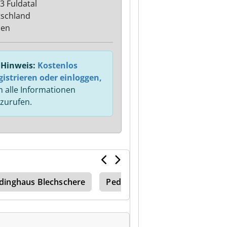
3 Fuldatal
schland
sen
Hinweis:
Kostenlos
gistrieren oder einloggen,
 alle Informationen
zurufen.
dinghaus Blechschere
Peddinghaus
Handhebels