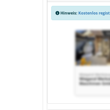
Hinweis:
Kostenlos regist
Kl
Wiegand Werkz
Maschinen Gmb
KG Wiegand We
& Maschinen 
Co. KG
Kl