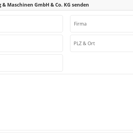
g & Maschinen GmbH & Co. KG senden
Firma
PLZ & Ort
Wiegand Werkzeug & Maschinen GmbH & Co. KG
eug &
H & Co.
rkzeug
GmbH &