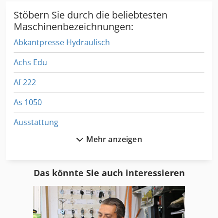
Stöbern Sie durch die beliebtesten
Maschinenbezeichnungen:
Abkantpresse Hydraulisch
Achs Edu
Af 222
As 1050
Ausstattung
Mehr anzeigen
Auto Presse
Fngj 20
Das könnte Sie auch interessieren
Fu 115
Ga 11 Ff