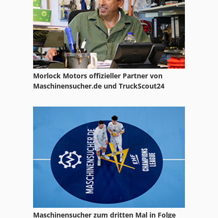
Ka 77
Kgs 1670
Mobile Apfelpresse
Mobile Autopresse
Morlock Motors offizieller Partner von
Mobile Obstpresse
Maschinensucher.de und TruckScout24
Mobile Schrottpresse
Ng 200
Papier Und Stoffpresse
Presse Hydraulisch
Reinluftentstauber Und Brikettierpresse
St Drucksysteme
Maschinensucher zum dritten Mal in Folge