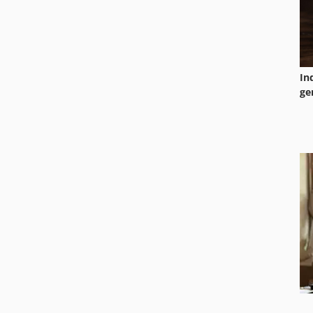
In
ge