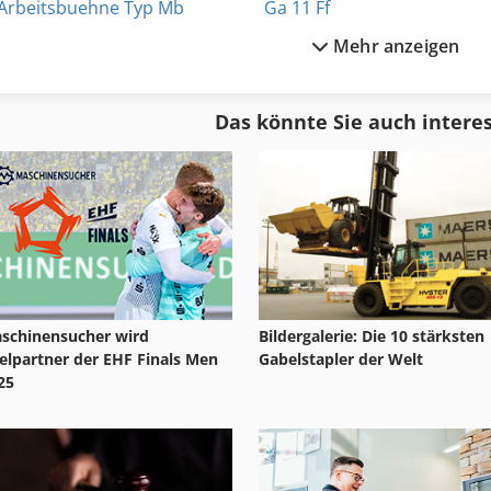
Arbeitsbuehne Typ Mb
Ga 11 Ff
Mehr anzeigen
As 1050
Hsc 20 Linear
Ausstattung
International 2674
Das könnte Sie auch intere
Dsd 201
International 433
Dws 200
Ka 77
schinensucher wird
Bildergalerie: Die 10 stärksten
telpartner der EHF Finals Men
Gabelstapler der Welt
25