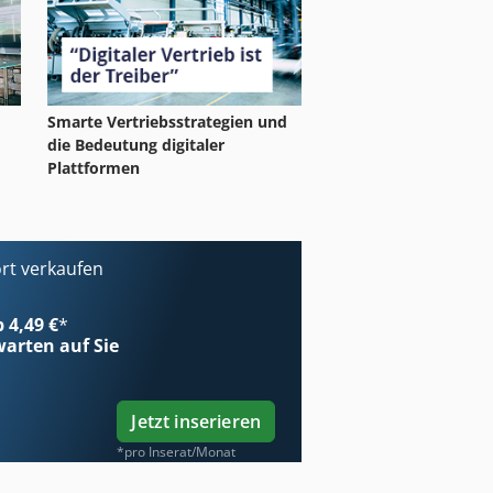
Smarte Vertriebsstrategien und
die Bedeutung digitaler
Plattformen
rt verkaufen
b 4,49 €
*
arten auf Sie
Jetzt inserieren
*pro Inserat/Monat