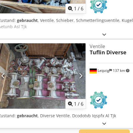
1
/
6
Zustand:
gebraucht
, Ventile, Schieber, Schmetterlingsventile, Kuge
Aetunb Asl Tjk
Ventile
Tuflin
Diverse
Leipzig
137 km
1
/
6
Zustand:
gebraucht
, Diverse Ventile. Dcodotvb Iqspfx Al Tjk