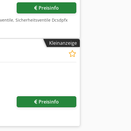
Preisinfo
lventile, Sicherheitsventile Dcsdpfx
Kleinanzeige
Preisinfo