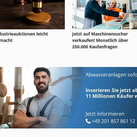
Jetzt auf Maschinensucher
dustrieauktionen leicht
verkaufen! Monatlich über
macht
250.000 Kaufanfragen
Abwasseranlagen sofo
Inserieren Sie jetzt a
11 Millionen
Käufer w
Jetzt informieren
+49 201 857 861 12