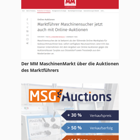
Fu 115
Fus 200
Ga 11 Ff
Gbh 10
Gbh 10 Dc
Der MM MaschinenMarkt über die Auktionen
Gkt 60
des Marktführers
Gx 11 Ff
Holke F 10 V
Hpp 11
Hsc 20 Linear
Ka 77