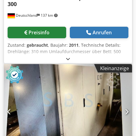
300
Deutschland
137 km
Preisinfo
Anrufen
Zustand:
gebraucht
, Baujahr:
2011
, Technische Details:
Drehlänge: 310 mm Umlaufdurchmesser über Bett: 500
mm Umlaufdurchmesser über Bettschlitten: 290 mm
Spitzenweite: 500 mm Cedpfxew S Efze Afqjha x-Achse: 190
Kleinanzeige
mm z-Achse: z1: 335 / z3: 370 mm y-Achse: 80 mm
Drehzahl: 6000 U/min Steuerung: Heidenhain CNC Pilot
4290 Spindelbohrung: 73 mm Stangendurchmesser: 50
mm Werkzeugrevolver - Anzahl Stationen: 12
Werkzeugaufnahme: VDI 30 mm Eilgang X + Z - Achsen: 30
m/min Betriebsstunden Einschaltstunden: 36443 h
Betriebsstunden Spindel: 8545 h Schnittstelle: ja
Gesamtleistungsbedarf: 20 kVA kW Abmessungen
Späneförderer LxBxH: 3,2 x 0,45 x 1,5 CNC
Schrägbettdrehmaschine Mit ein 3-Backenfutter Ø 160mm
mit passenden Flansch (Drehzahl max. 4500 U/min.) und