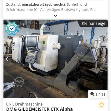
Zustand:
einsatzbereit (gebraucht)
, Schleif- und
Schärfmaschine für Gattersägen Bratstvo Lignum. Die
Maschine ist komplett und technisch funktionsfähig. Sie
kann mit Rollen zum Halten des Bandsägeblatts
Kleinanzeige
nachgerüstet werden. Csdpexx Uxiofx Afqsha
1
/
11
CNC Drehmaschine
DMG GILDEMEISTER
CTX Alpha