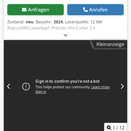
Anfragen
Anrufen
Zustand:
neu
, Baujahr:
2024
, Laserquelle: 12 kW
Raycus/IPG Laserkopf: Precitec Pro-Cutter 2.0
Kontrollsystem: FSCUT 8000 Effektiver Arbeitsbereich:
1520x3050 mm Max. Positioniergeschwindigkeit: 120
Kleinanzeige
m/min Max. Beschleunigung: 1,5 m/s²
Positioniergenauigkeit: 0,02 mm/m
Wiederholungsgenauigkiet: 0,03 mm/m Max.
Tischbeladung: 1500 kg Chsdpfx Afji Ar Rusqea
1
/
12