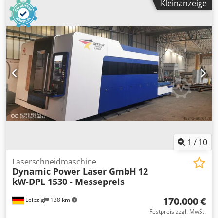
Kleinanzeige
Max. Bearbeitungshöhe 2.700 mm Bearbeitbare Glasdicke:
4-22 mm Chodowd Ihqepfx Afqea Max. Glaslänge: 3.100 /
4.500 mm Stand-Alone oder integriert in die ISO Linie
Extrem einfach zu bedienen und quasi Wartungsfrei
1
/
10
Laserschneidmaschine
Dynamic Power Laser GmbH
12
kW-DPL 1530 - Messepreis
170.000 €
Leipzig
138 km
Festpreis zzgl. MwSt.