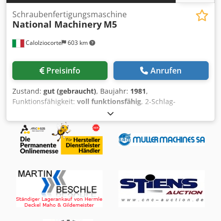
Schraubenfertigungsmaschine
National Machinery
M5
Calolziocorte
603 km
Preisinfo
Anrufen
Zustand:
gut (gebraucht)
, Baujahr:
1981
,
Funktionsfähigkeit:
voll funktionsfähig
, 2-Schlag-
Kaltstauchmaschine NATIONAL M5 Für die Produktion von
teilgestanzten Teilen Voll funktionsfähig Frisch
generalüberholt! Neue Elektrik. Anzahl der Matrizen: 1
Teile pro Minute: 300 Nietlänge: 20 mm Max.
Stanz-/Durchziehtiefe: 5 mm Abschneidedurchmesser: 5
mm Stellfläche (Breite): 1.300 mm Stellfläche (Länge): 2.690
mm Leistung Hauptmotor: 7,5 kW Cedjtxni Nspfx Afqsha
Nettogewicht: 3.100 kg Bruttogewicht: 3.700 kg