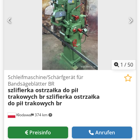
1
/
50
Schleifmaschine/Schärfgerät für
Bandsägeblätter BR
szlifierka ostrzałka do pił
trakowych br
szlifierka ostrzałka
do pił trakowych br
Kłodawa
374 km
Preisinfo
Anrufen