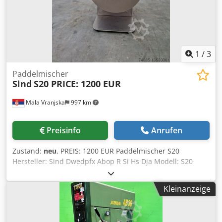
1
/
3
Paddelmischer
Sind
S20 PRICE: 1200 EUR
Mala Vranjska
997 km
Preisinfo
Anrufen
Zustand:
neu
, PREIS: 1200 EUR Paddelmischer S20
Hersteller: Sind Dwedpfx Abop R Si Hs Dja Modell: S20
Abmessungen: 550x320x580 mm Elektrische Leistung: 0,55
kW Kapazität: 28 L / 20 kg
Kleinanzeige