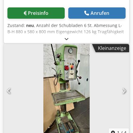
Preisinfo
Anrufen
Zustand:
neu
, Anzahl der Schubladen 6 St. Abmessung L-
B-H 880 x 580 x 800 mm Eigengewicht 126 kg Tragfähigkeit
100Kg je Lade Stabiler Werkzeugschrank mit 6 Schubladen,
abschließbar. 2 x 75, 2 x 100, 1 x 150 und 1 x 200mm
Kleinanzeige
Nutzmaße innen : 770x450 mm. Maximale Belastung je
Schublade 100Kg !!! Einrichtung: Dwodpfsupxrbex Ab Dsa
32x Boxen 75 x75 mm. 16x Boxen 75 x 150 mm. 8x Boxen
150 x 150 mm. 12x Trennbleche lang 32x Trennbleche kurz
1x Stapelblech
1
/
4