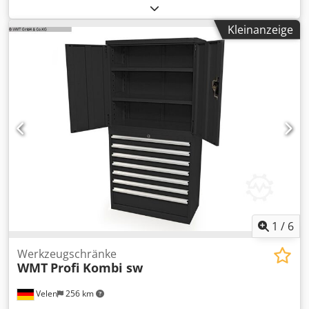
Alzmetall Typ AB 36 Baujahr 1993 Spindelaufnahme MK 4
Bohrleistung in Stahl St 60 34 mm Bohrleistung in Guss GG
Kleinanzeige
20 40 mm Bohrvermögen in St 60 40 mm
Gewindeschneiden in ST 60 M 24 Gewindeschneiden in GG
20 M 30 Ausladung 330 mm Säulendurchmesser 145 mm
Spindelhub 160 mm mit automatischem Bohr Vorschub
Gesamtleistungsbedarf 1,3 kW Maschinenhöhe 1865 mm
Gewicht ca 470 kg
1
/
6
Werkzeugschränke
WMT
Profi Kombi sw
Velen
256 km