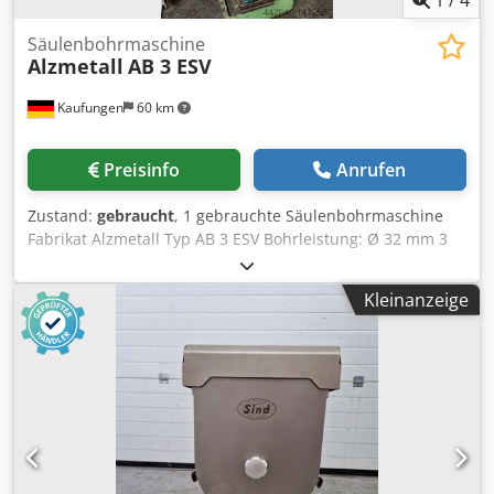
Säulenbohrmaschine
Alzmetall
AB 3 ESV
Kaufungen
60 km
Preisinfo
Anrufen
Zustand:
gebraucht
, 1 gebrauchte Säulenbohrmaschine
Fabrikat Alzmetall Typ AB 3 ESV Bohrleistung: Ø 32 mm 3
automatische Bohrvorschübe Spindelaufnahme: MK 3
Abstand Spindelnase - Tisch: 545 mm Ausladung: 290 mm
Kleinanzeige
Pinolhub: 160 mm Säulendurchmesser: Ø 220 mm
Abmessungen: 1150 x 650 x 2000 mm Gewicht: 850 kg
Dwjdsyqr Dhepfx Ab Dea