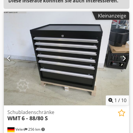
Diese Inserate könnten Sie auch interessieren.
Kleinanzeige
1
/
10
Schubladenschränke
WMT
6 - 88/80 S
Velen
256 km