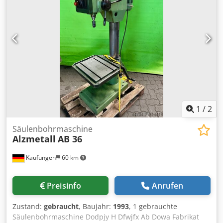
1
/
2
Säulenbohrmaschine
Alzmetall
AB 36
Kaufungen
60 km
Preisinfo
Anrufen
Zustand:
gebraucht
, Baujahr:
1993
, 1 gebrauchte
Säulenbohrmaschine Dodpjy H Dfwjfx Ab Dowa Fabrikat