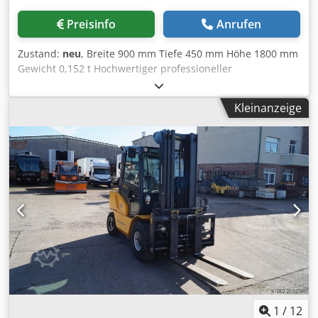
Preisinfo
Anrufen
Zustand:
neu
, Breite 900 mm Tiefe 450 mm Höhe 1800 mm
Gewicht 0,152 t Hochwertiger professioneller
Werkzeugschrank. Djdpfx Ajvn U Hpjb Djwa Dieser Schrank
besteht aus zwei separaten Boxen, die aufeinander
Kleinanzeige
montiert werden können. Beide Schränke sind 90 cm.
hoch, 90 cm. breit und 45 cm tief. Beide Fachböden sind so
in der Höhe verstellbar und können mit 150 kg pro
Fachbden belastet werden. Der Schubladenschrank ist mit
6 Schubladen von 100 mm Höhe ausgestattet. Eine
Schublade ist von 200 mm hoch. Max. Belastung je
Schublade ist 100Kg. Alle Schubladen sind zentral
verriegelt.
1
/
12