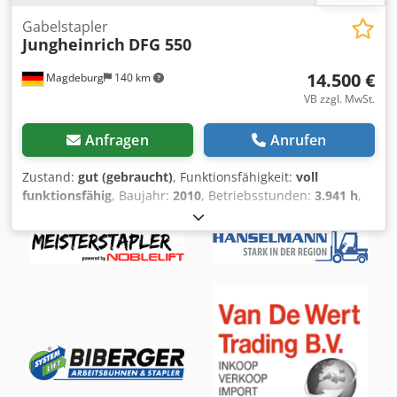
Gabelstapler
Jungheinrich
DFG 550
14.500 €
Magdeburg
140 km
VB zzgl. MwSt.
Anfragen
Anrufen
Zustand:
gut (gebraucht)
, Funktionsfähigkeit:
voll
funktionsfähig
, Baujahr:
2010
, Betriebsstunden:
3.941 h
,
Tragkraft:
5.000 kg
, Hubhöhe:
5.170 mm
, Freihub:
1.500
mm
, Kraftstofftyp:
Diesel
, Masttyp:
Triplex
, Bauhöhe:
2.530
mm
, Ausstattung:
Ausziehbare Gabel, Beleuchtung,
Kabine, Seitenschieber
, Gabelstapler Jungheinrich DFG
550, Baujahr 2010, 3941 Betriebsstunden, Diesel,
Ser.Nr.FN410363, Zinkenverstellgerät, Seitenhub,
Teleskopgabeln, Tragkraft 5000 kg, StVZO Beleuchtung,
Blue-Dot hinten, Triplexmast, Hubhöhe 5170 mm, Bauhöhe
2530 mm, Freihub 1500 mm, Gabellänge 1200 mm – 2250
mm Dedeyngp Hspfx Ab Dewa