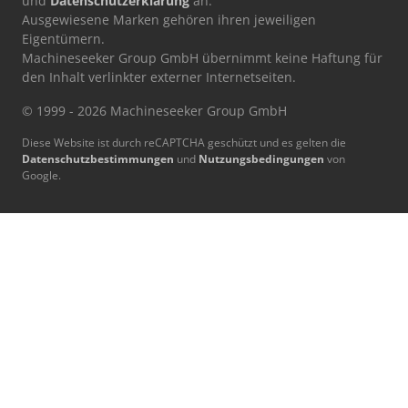
und
Datenschutzerklärung
an.
Ausgewiesene Marken gehören ihren jeweiligen
Eigentümern.
Machineseeker Group GmbH übernimmt keine Haftung für
den Inhalt verlinkter externer Internetseiten.
© 1999 - 2026 Machineseeker Group GmbH
Diese Website ist durch reCAPTCHA geschützt und es gelten die
Datenschutzbestimmungen
und
Nutzungsbedingungen
von
Google.