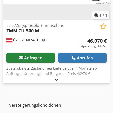
1
/
1
Leit-/Zugspindeldrehmaschine
ZMM
CU 500 M
46.970 €
Österreich
545 km
Festpreis zzgl. MwSt.
Anfragen
Anrufen
Zustand:
neu
, Zustand neu Lieferzeit ca. 4 Monate ab
Auftragse Ursprungsland Bulgarien Preis 46970 €
Leasingrate 897.13 € Drehdurchmesser über Bett 500 mm
Spitzenweite 1500 mm Spitzenhöhe 250 mm
Spindelbohrung 80 mm Drehdurchmesser über
Querschlitten 0 mm Bettbreite 400 mm Spindelaufnahme /
DIN55027 8 Spindelkegel 80 MK Drehzahlstufen 21
Versteigerungskonditionen
Spindeldrehzahl 20-2000 1/min Vorschubanzahl 120
Längsvorschub 0.04 - 12 mm/U Quervorschub 0.02 - 6