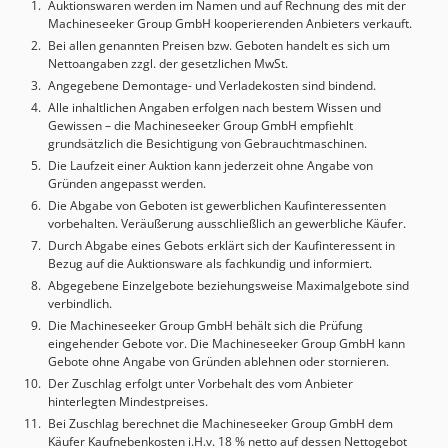
Auktionswaren werden im Namen und auf Rechnung des mit der
mm/U Gewindeanzahl 64 Gewinde metrisch Bereich 0.5 -
Machineseeker Group GmbH kooperierenden Anbieters verkauft.
120 mm Gewinde Zoll Bereich 60 - 1/4" Gänge/" Gewinde
Bei allen genannten Preisen bzw. Geboten handelt es sich um
Modul Bereich Gewinde DP Bereich 240 - 1 Verstellbereich
Nettoangaben zzgl. der gesetzlichen MwSt.
Querschlitten 315 mm Verstellbereich Oberschlitten 1 mm
Angegebene Demontage- und Verladekosten sind bindend.
Reitstock Pinolendurchmesser 90 mm Chjdpfswiq Rfex
Alle inhaltlichen Angaben erfolgen nach bestem Wissen und
Agxja Reitstock Aufnahme 5 MK Reitstock Pinolenweg 2
Gewissen – die Machineseeker Group GmbH empfiehlt
mm Motorleistung 7.5 kW Länge 3100 mm Breite 1250 mm
grundsätzlich die Besichtigung von Gebrauchtmaschinen.
Höhe 1400 mm Gewicht 2820 kg Antrieb
Die Laufzeit einer Auktion kann jederzeit ohne Angabe von
überSchaltgetriebe 3-Achsen Digitalanzeige Fagor
Gründen angepasst werden.
Schnellwechselstahlhalter Amestra, System wie Multifix
Die Abgabe von Geboten ist gewerblichen Kaufinteressenten
inkl. 4 Halter (3x Rechteck, 1 Rund) 3-Backenfutter Bison
vorbehalten. Veräußerung ausschließlich an gewerbliche Käufer.
3204/DIN6350, Ø 250 mm Fixer Körner Längsanschlag für
Durch Abgabe eines Gebots erklärt sich der Kaufinteressent in
eine Position Kühlmitteleinrichtung Hintere
Bezug auf die Auktionsware als fachkundig und informiert.
Spänespritzwand über die gesamte Länge Leit- und
Abgegebene Einzelgebote beziehungsweise Maximalgebote sind
verbindlich.
Zugspindelabdeckung Schutz für das Drehfutter
Werkzeughalterschutz Nivellierbolzen- und Platten
Die Machineseeker Group GmbH behält sich die Prüfung
eingehender Gebote vor. Die Machineseeker Group GmbH kann
Reitstock mit Schnellklemmung Niederspannungs-
Gebote ohne Angabe von Gründen ablehnen oder stornieren.
Maschinenleuchte Betriebsanleitung Ausrüstung gemäß
Der Zuschlag erfolgt unter Vorbehalt des vom Anbieter
„CE“ WEITERE DREHLÄNGEN: Drehlänge 1.000 mm €
hinterlegten Mindestpreises.
45610,00 Drehlänge 2.000 mm € 49010,00 Drehlänge 3.000
Bei Zuschlag berechnet die Machineseeker Group GmbH dem
mm € 53450,00 Drehlänge 4.000 mm € 59360,00 Drehlänge
Käufer Kaufnebenkosten i.H.v. 18 % netto auf dessen Nettogebot