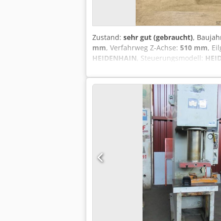
Zustand:
sehr gut (gebraucht)
, Baujah
mm
, Verfahrweg Z-Achse:
510 mm
, E
HEIDENHAIN
, Steuerungsmodell:
HEI
Tischbreite:
1.000 mm
, Tischlänge:
45
Spindeldrehzahl (max.):
12.000 U/min
Werkzeugmagazin:
30
, Werkzeuglänge
Dokumentation/Handbuch, Drehzahl st
4500" mit Heidenhain TNC-620 CNC-St