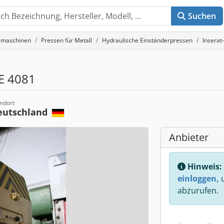
Suchen
gmaschinen
Pressen für Metall
Hydraulische Einständerpressen
Inserat
E 4081
ndort
eutschland
Anbieter
Hinweis:
einloggen,
u
abzurufen.