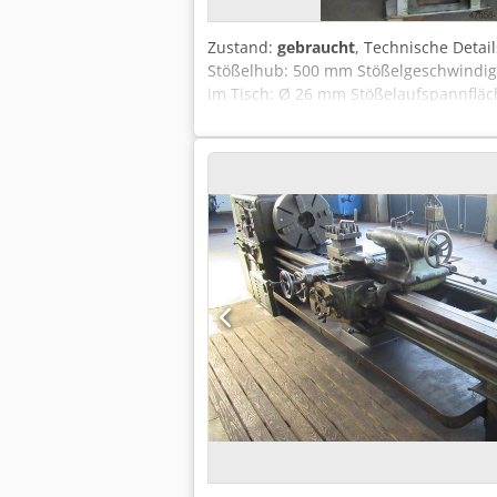
Zustand:
gebraucht
, Technische Detai
Stößelhub: 500 mm Stößelgeschwindigk
im Tisch: Ø 26 mm Stößelaufspannfläc
720 mm Gesamtleistungsbedarf: 17,0 k