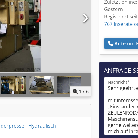
Zuletzt online:
Gestern
Registriert sei
767 Inserate o
Bitte um 
ANFRAGE S
Nachricht*
1
/
6
nderpresse - Hydraulisch