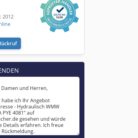
t: 2012
nline
Rückruf
ENDEN