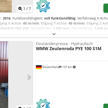
1
/
7
r:
2016
, Funktionsfähigkeit:
voll funktionsfähig
, Verfahrweg X-Ach
ilgang X-Achse:
40 m/min
, Eilgang Y-Achse:
40 m/min
, Eilgang Z-Ac
DENHAIN TNC-620
, Gesamthöhe:
2.500 mm
, Gesamtlänge:
3.600 
0 mm
, Tischbelastung:
600 kg
, Gesamtgewicht:
5.000 kg
, Spindeldr
, Kühlmittelzufuhr:
20 bar
, Spindelnase:
ISO 40
, Anzahl der Spinde
Einständerpresse - Hydraulisch
:
300 mm
, Werkzeugdurchmesser:
80 mm
, Werkzeuggewicht:
8 g
,
WMW Zeulenroda
PYE 100 S1M
ufenlos einstellbar, Späneförderer
, Gebrauchtes vertikales B
euerung Chsdpfow D Dy Nsx Alioa
Deutschland
137 km