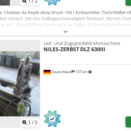
1
/
2
ls: Chedovc Ax Nspfx Alioa Druck: 100 t Einbauhöhe: Tisch/Stöße
eit Vorlauf: 200 m/s Stößelgeschwindigkeit Rücklauf: 200 m/s Tis
he: BxT: 530 x 400 mm Zapfenloch im Stößel: Ø 50 mm Zylinderdu
W Maschinengewicht ca.: 5,5 t Abmessung Maschine ca. LxBxH: 1,8 
Leit- und Zugspindeldrehmaschine
NILES-ZERBST
DLZ 630III
Deutschland
137 km
1
/
5