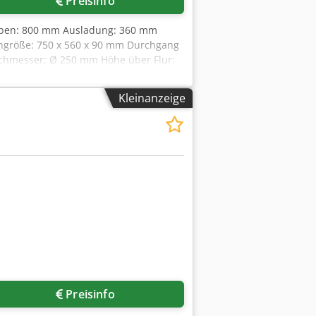
Preisinfo
l Oben: 800 mm Ausladung: 360 mm
chgröße: 750 x 560 x 90 mm Durchgang
rchmesser: Ø 250 mm Höhe über Flur:
x 1,2 x 3,2 m
Kleinanzeige
Preisinfo