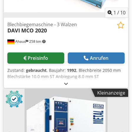
1
/
10
Blechbiegemaschine - 3 Walzen
DAVI
MCO 2020
Ahaus
258 km
Preisinfo
Anrufen
Zustand:
gebraucht
, Baujahr:
1992
, Blechbreite 2050 mm
Blechstärke 10.0 mm ST Anbiegung 8.0 mm ST
Oberwalzen-Durchmesser ~ 205 mm
Seitenwalzendurchmesser ~ 195 mm Steuerung konv.
Kleinanzeige
Ölinhalt 80.0 Liter Spannung 380 V Gesamtleistungsbedarf
5.5 kW Gewicht 3200 kg Abmessung L-B-H 4500 x 1500 x
1300 mm Ausstattung: - robuste elektro-hydraulische 3-
Walzen Rundbiegemaschine - 3-Walzen-Konzept bietet
vielfältigste Biege- und Rundungsmöglichkeiten -
schwenkbare Steuerungseinheit, vorne * Bedienung -