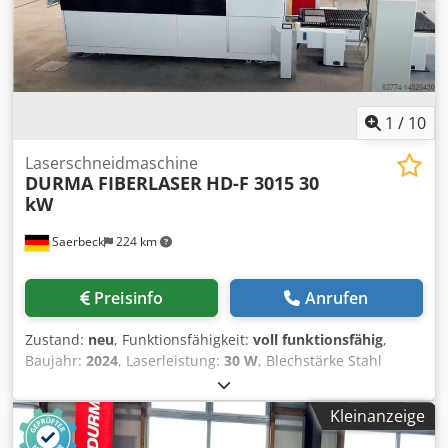
1
/
10
Laserschneidmaschine
DURMA FIBERLASER
HD-F 3015 30
kW
Saerbeck
224 km
Preisinfo
Anrufen
Zustand:
neu
, Funktionsfähigkeit:
voll funktionsfähig
,
Baujahr:
2024
, Laserleistung:
30 W
, Blechstärke Stahl
(max.):
80 mm
, Blechstärke Aluminium (max.):
50 mm
, Die
Durma HD-F 3015 Fiber Laserschneidanlage in 30 kW,
Kleinanzeige
präsentiert von Durma Maschinen GmbH, ist eine
Spitzenklasse Faserlaserschneidmaschine, die für höchste