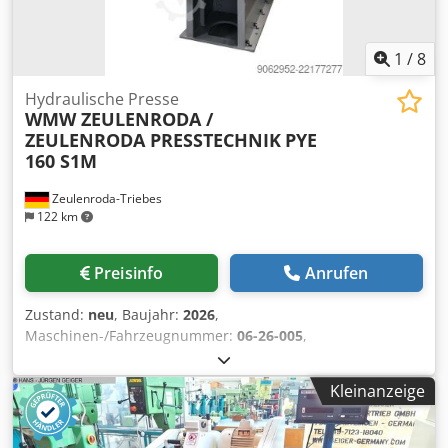
1
/
8
Hydraulische Presse
WMW ZEULENRODA /
ZEULENRODA PRESSTECHNIK
PYE
160 S1M
Zeulenroda-Triebes
122 km
Preisinfo
Anrufen
Zustand:
neu
, Baujahr:
2026
,
Maschinen-/Fahrzeugnummer:
06-26-005
,
Funktionsfähigkeit:
voll funktionsfähig
, Leistung:
17 kW
(23,11 PS)
, Eingangsspannung:
400 V
, Art des
Kleinanzeige
Eingangsstroms:
Drehstrom
, Presskraft:
160 t
, Hub:
500
mm
, Betriebsgeschwindigkeit:
200 mm/s
,
Rücklaufgeschwindigkeit:
125 mm/s
, Tischbreite:
900 mm
,