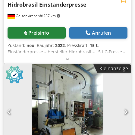
Hidrobrasil
Einständerpresse
Gelsenkirchen
237 km
Preisinfo
Anrufen
Zustand:
neu
, Baujahr:
2022
, Presskraft:
15 t
,
Einständerpresse – Hersteller Hidrobrasil – 15 t C-Presse –
Tisch 400 × 400 mm Zum Verkauf steht eine hydraulische
Einständerpresse (C-Rahmen) des Herstellers Hidrobrasil
Kleinanzeige
mit einer Presskraft von bis zu 15 t. Die Maschine ist für
den Dauer-Schichtbetrieb ausgelegt und eignet sich ideal
für Montage-, Einpress- und leichte Umformarbeiten in
Werkstatt und Produktion. ===== Technische Daten +
Informationen: Hydraulische Einständerpresse – 15 t ====
Allgemeine Angaben - Hersteller: Hidrobrasil - Modell:
Einständerpresse / C-Presse - Bauart: C-Rahmenpresse /
Einständerpresse - Presskraft: max. 15 t (150 kN) -
Druckbereich: 5 – 17 t einstellbar - Maschinengewicht: ca.
1,1 t - Abmessungen (L × B × H): ca. 1.150 × 800 × 1.900 mm
- Tischhöhe: 850 mm - Bedienseiten: 1 ==== Arbeitsbereich