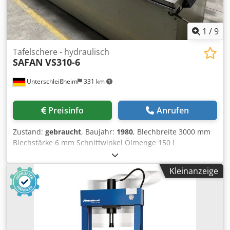
1
/
9
Tafelschere - hydraulisch
SAFAN
VS310-6
Unterschleißheim
331 km
Preisinfo
Anrufen
Zustand:
gebraucht
, Baujahr:
1980
, Blechbreite 3000 mm
Blechstärke 6 mm Schnittwinkel Ölmenge 150 l
Gesamtleistungsbedarf 15 kW Maschinengewicht ca. 6,2 t
Raumbedarf ca. 3,9 x 2,2 x 1,7 m Vorderanschlag links, 2
Kleinanzeige
Auflagearme, motorischer Hinteranschlag,
Schnittspaltverstellung von Hand, 1 Satz Ersatzmesser
Dsdpsvxwihefx Abqekr