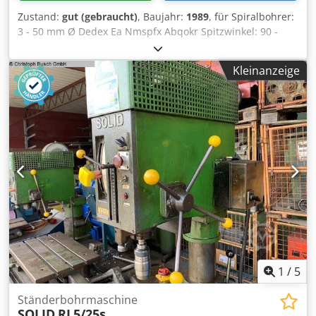
Zustand:
gut (gebraucht)
, Baujahr:
1989
, für Spiralbohrer:
3 - 50 mm Ø Dedex Ea Nmspfx Abqokr Spitzwinkel: 90 -
140° verstellbarer Freiwinkel Schleifmotor: 2800 Upm, 0,25
kW Getriebemotor für Schwenkbewegung: 0,12 kW
Kleinanzeige
Schleifscheibenabmessungen: 175 x 32 x 20/90 x 20 mm
Platzbedarf: 800 x 550 x 1140 mm Gewicht: 120 kg
1
/
5
Ständerbohrmaschine
SOLID
RL5/25s