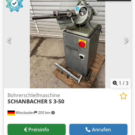
mm Tischbreite 600 mm Stößelhub 500 mm
Anlaufgeschwindigkeit 100 mm/min.
Arbeitsgeschwindiglkeit 10 mm/min. Return speed 125
mm/min. Leistung 22,5 kW Abmessungen (Schätzen) Länge
2150 mm Breite 1250 mm Höhe 3600 mm Gewicht 7500 kg
Bitte beachten Sie: Die Informationen auf dieser Seite
wurden nach bestem Wissen undGewissen von uns , und
soweit möglich , vom Hersteller bezogen.Die Informationen
werden im guten Glauben abgegeben, aber die
Genauigkeit kann nichtgarantiert werden.
Dementsprechend werden Sie keine Vertretung und
Vertragsbedingungen darstellen.Wir empfehlen Ihnen, alle
wichtigen Details zu überprüfen.
1
/
3
Bohrerschleifmaschine
SCHANBACHER
S 3-50
Wiesbaden
200 km
Preisinfo
Anrufen