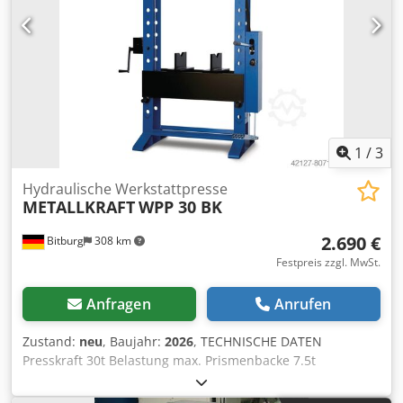
1
/
3
Hydraulische Werkstattpresse
METALLKRAFT
WPP 30 BK
2.690 €
Bitburg
308 km
Festpreis zzgl. MwSt.
Anfragen
Anrufen
Zustand:
neu
, Baujahr:
2026
, TECHNISCHE DATEN
Presskraft 30t Belastung max. Prismenbacke 7.5t
Kolbenhub 160mm Kolben Verfahrweg 550mm
Abmessungen und Gewichte Länge (Produkt) ca. 1240mm