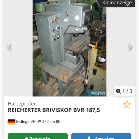
Kleinanzeige
Breite/Tiefe (Produkt) ca. 650mm Höhe (Produkt) ca.
1920mm Gewicht (Netto) ca. 280kg Lichte Weite 790mm
Einbauhöhe max. 1030mm Rahmen Tiefe 200mm
LIEFERUMFANG 2-teiliger Prismensatz zum Einlegen von
Rundmaterial Hand- und Fußhebel Winde zum Heben und
Senken des Tisches Standort: Ab Werk - kurzfristig
verfügbar - Dsdpfx Aei Amnpjbqokr
1
/
3
Härteprüfer
REICHERTER
BRIVISKOP BVR 187,5
Eislingen/Fils
279 km
Preisinfo
Anrufen