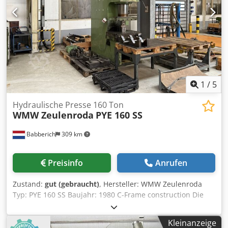
1
/
5
Hydraulische Presse 160 Ton
WMW Zeulenroda
PYE 160 SS
Babberich
309 km
Preisinfo
Anrufen
Zustand:
gut (gebraucht)
, Hersteller: WMW Zeulenroda
Typ: PYE 160 SS Baujahr: 1980 C-Frame construction Die
height 850 mm Thickness bolster plate 100 mm Throath C
Side 360 mm Dkjdpfxjwp Nv Hs Abqsr Spezifikationen
Kleinanzeige
Metrisch US Standard Kapazität 160000 Tischlänge 1250