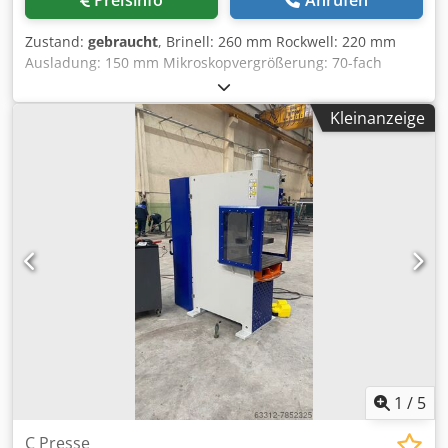
Zustand:
gebraucht
, Brinell: 260 mm Rockwell: 220 mm
Ausladung: 150 mm Mikroskopvergrößerung: 70-fach
Belastbarkeit: 187,5 kg Prüfhöhe: max. 250 mm
Dkjdecxxzajpfx Abqor Maschinengewicht ca.: 0,25 t
Kleinanzeige
Raumbedarf ca.: 0,3 x 0,55 x 1,02 m halbautomatische
Härteprüfmaschine für Serien- und Einzelprüfung nach
Vickers und Brinell, mit Projektions-Meßeinrichtung am
Maschinenkopf, elektronische Belastungszeit-Einstellung,
Erschütterungsunempfindliche Belastung durch
Knickfedern, sehr guter Zustand
1
/
5
C Presse