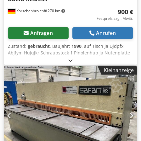
900 €
Korschenbroich
270 km
Festpreis zzgl. MwSt.
Anfragen
Anrufen
Zustand:
gebraucht
, Baujahr:
1990
, auf Tisch ja Djdpfx
Abjfym Hujqjkr Schraubstock 1 Pinolenhub ja Nutenplatte
2.000 mm Maschinengewicht ca. 790 kg +++++ Bitte
beachten Sie, dass die Maschine im demontierten und
Kleinanzeige
verladebereiten Zustand ist. Aus diesem Grund ist eine
Vorführung unter Strom oder die Fertigung eines Videos
nicht möglich. Darüber hinaus enthält unsere Anzeige die
aussagefähigsten Fotos von bestmöglicher Qualität. Die
Zusendung weiterer Bilder ist leider nicht möglich. +++++