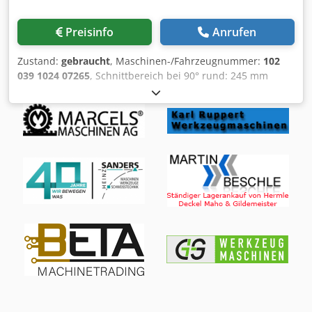
Preisinfo
Anrufen
Zustand:
gebraucht
, Maschinen-/Fahrzeugnummer:
102
039 1024 07265
, Schnittbereich bei 90° rund: 245 mm
Schnittbereich bei 90° flach: 220 x 240 mm Schnittbereich
in Gehrung bei 45°: 150 mm Saegeblattabmessungen: 400
x 31 x 2 mm Hubgeschwindigkeiten: 55 - 155 /min elektr.
Anschluss: 380 V, 1,1 kW Dkjdpfx Aocd Tmysbqor
Platzbedarf: 1200 x 650 x 1250 mm Gewicht: 340 kg