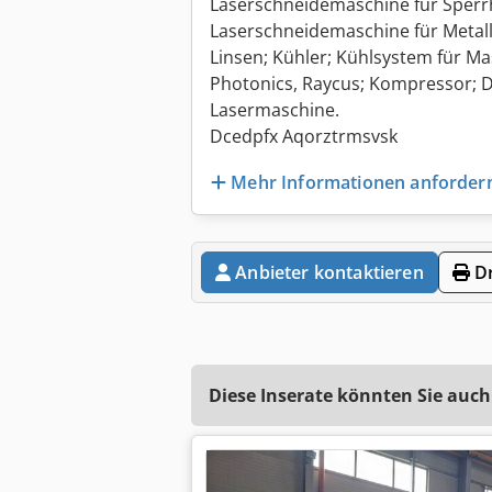
Laserschneidemaschine für Sperrh
Laserschneidemaschine für Metall
Linsen; Kühler; Kühlsystem für Ma
Photonics, Raycus; Kompressor; D
Lasermaschine.
Dcedpfx Aqorztrmsvsk
Mehr Informationen anforder
Anbieter kontaktieren
Dr
Diese Inserate könnten Sie auch