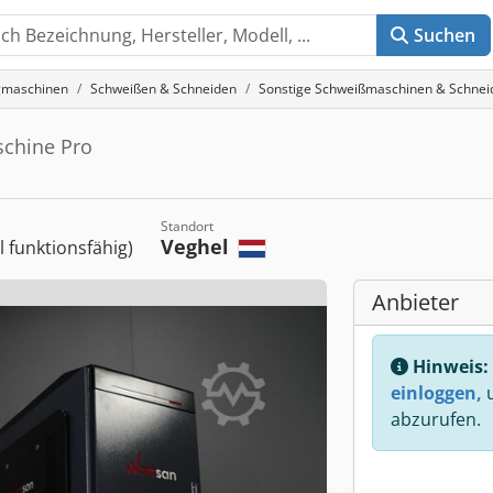
Suchen
gmaschinen
Schweißen & Schneiden
Sonstige Schweißmaschinen & Schne
chine Pro
Standort
Veghel
ll funktionsfähig)
Anbieter
Hinweis:
einloggen,
u
abzurufen.