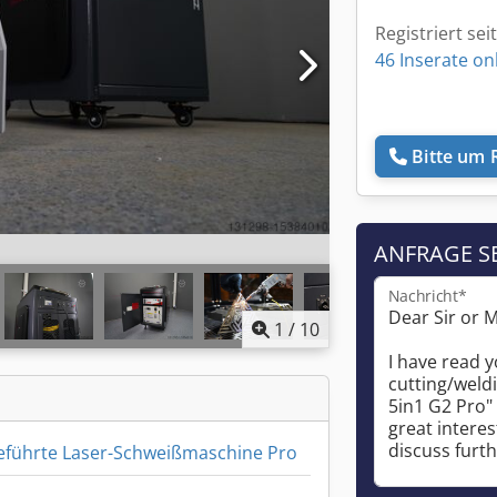
Registriert sei
46 Inserate on
Bitte um 
ANFRAGE S
Nachricht*
1
/
10
führte Laser-Schweißmaschine Pro