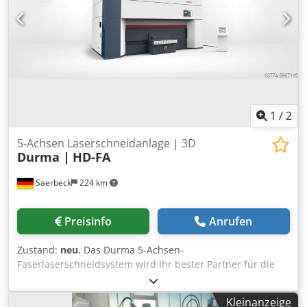
1
/
2
5-Achsen Laserschneidanlage | 3D
Durma |
HD-FA
Saerbeck
224 km
Preisinfo
Anrufen
Zustand:
neu
, Das Durma 5-Achsen-
Faserlaserschneidsystem wird Ihr bester Partner für die
Herstellung von Automobil- und anderen hochpräzisen
und komplexen 3D-Bauteilen sein. Das System bietet 25 %
Kleinanzeige