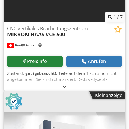
1
/
7
CNC Vertikales Bearbeitungszentrum
MIKRON HAAS
VCE 500
Root
475 km
Preisinfo
Anrufen
Zustand:
gut (gebraucht)
, Teile auf dem Tisch sind nicht
angekommen. Sie sind rot markiert. Dedswxdyxepfx
Alxewa
Kleinanzeige