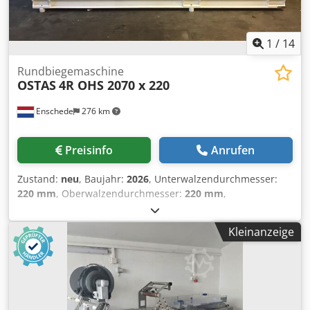
1
/
14
Rundbiegemaschine
OSTAS
4R OHS 2070 x 220
Enschede
276 km
Preisinfo
Anrufen
Zustand:
neu
, Baujahr:
2026
, Unterwalzendurchmesser:
220 mm
, Oberwalzendurchmesser:
220 mm
,
Seitenwalzendurchmesser:
180 mm
, Walzendurchmesser:
220 mm
, Walzenlänge:
2.070 mm
, Blechstärke Stahl (max.):
Kleinanzeige
10 mm
, Leergewicht:
4.500 kg
, - 4 Rollen Djdpfx Asr H Df
Iolxjwa - Kapazität 2070 x 10 - Biegekapazität 2070 x 8 -
Gehärtete Rollen - Durchmesser über Rolle 220 mm -
Durchmesser unter der Rolle 220 mm -
Seitenrollendurchmesser 180 mm - Hydraulisch - Digitale
Anzeige für die linke Rollbewegung - Digitale Anzeige für