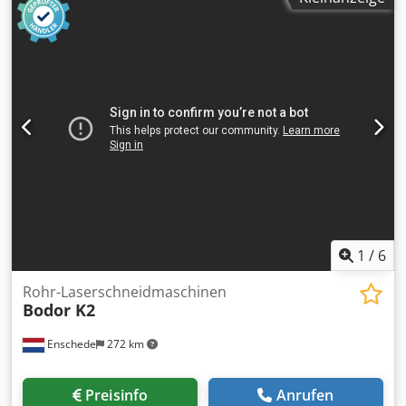
400V / 50Hz / 3 Phasen
1
/
6
Rohr-Laserschneidmaschinen
Bodor K2
Enschede
272 km
Preisinfo
Anrufen