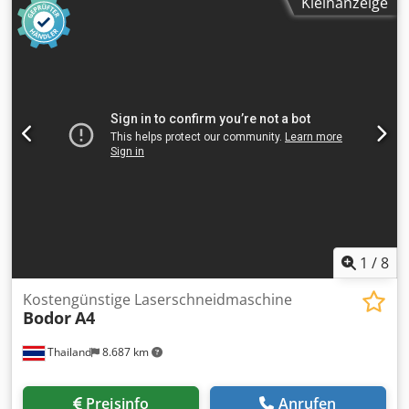
Kleinanzeige
1
/
8
Kostengünstige Laserschneidmaschine
Bodor
A4
Thailand
8.687 km
Preisinfo
Anrufen