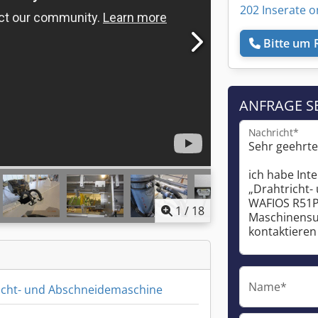
202 Inserate o
Bitte um 
ANFRAGE S
Nachricht*
1
/
18
Name*
icht- und Abschneidemaschine