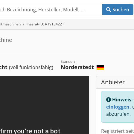
Suchen
chtmaschinen
Inserat-ID: A19134221
chine
Standort
cht
Norderstedt
(voll funktionsfähig)
Anbieter
Hinweis:
einloggen,
u
abzurufen.
Registriert sei