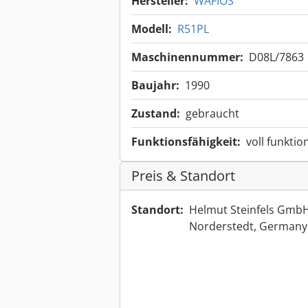
Hersteller:
WAFIOS
Modell:
R51PL
Maschinennummer:
D08L/7863
Baujahr:
1990
Zustand:
gebraucht
Funktionsfähigkeit:
voll funktio
Preis & Standort
Standort:
Helmut Steinfels GmbH
Norderstedt, German