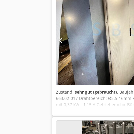
Zustand:
sehr gut (gebraucht)
, Baujah
663.02-017 Drahtbereich: Ø5,5-16mm Fü
mit 0,37 kW - 1,15 A Getriebemotor B
Trockenschmiereinheit: Typ: BSG/T Befül
Ziehgeschwindigkeit: max. 15 m/s Elekt
Kassette) Typ: PKG/T (TS) Gereinigter
Fertigdurchmesser 3,5–8,5mm Walze