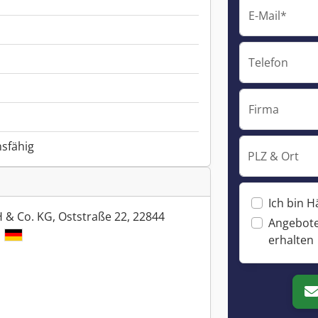
E-Mail*
Telefon
Firma
nsfähig
PLZ & Ort
Ich bin H
 & Co. KG, Oststraße 22, 22844
Angebote
y
erhalten