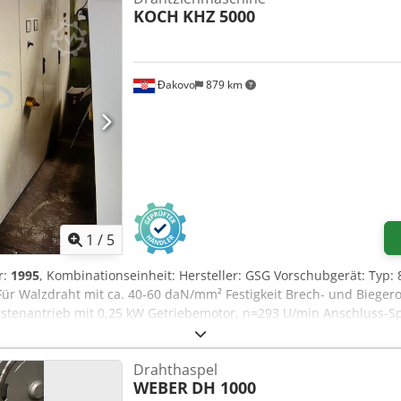
KOCH
KHZ 5000
Đakovo
879 km
1
/
5
r:
1995
, Kombinationseinheit: Hersteller: GSG Vorschubgerät: Typ:
r Walzdraht mit ca. 40-60 daN/mm² Festigkeit Brech- und Biegerol
ürstenantrieb mit 0,25 kW Getriebemotor, n=293 U/min Anschluss-S
lung: Calciumstearat (z.B. Traxit Typ: D S 51 E) Stearatverbrauch: 
rische Leistung: 2x 0,55 kW Getriebemotoren Kassette: 2 Schächte (g
Drahthaspel
 Walzdraht Drahtfestigkeit ca. 40–60 daN/mm² Drahtbereich max. 
WEBER
DH 1000
ndimensionen min. Ø115mm, max. Ø125mm, Bohrungsdurchmesse