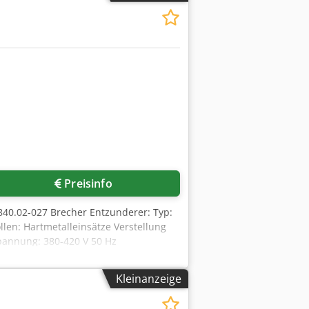
Preisinfo
 840.02-027 Brecher Entzunderer: Typ:
len: Hartmetalleinsätze Verstellung
pannung: 380-420 V 50 Hz
ca. 350 g pro t Draht
eliefert mit 1x Rollenblock + 1x
Kleinanzeige
Einlaufdurchmesser 9,5mm,
r Ø82mm, Breite 15–25mm