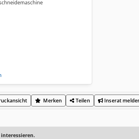
bschneidemaschine
n
uckansicht
Merken
Teilen
Inserat melde
 interessieren.