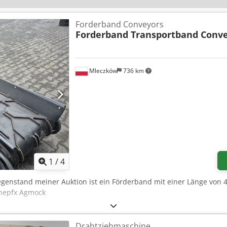
Forderband Conveyors
Forderband Transportband Conv
Mleczków
736 km
1
/
4
egenstand meiner Auktion ist ein Förderband mit einer Länge von 
dhepfx Agmock
Drahtziehmaschine