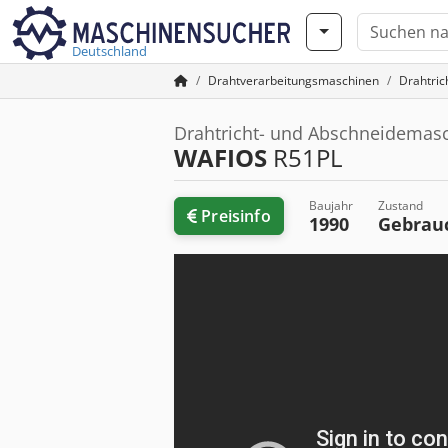
Deutschland
Drahtverarbeitungsmaschinen
Drahtri
Drahtricht- und Abschneidemas
WAFIOS
R51PL
Baujahr
Zustand
Preisinfo
1990
Gebrau