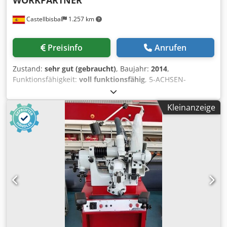
Castellbisbal
1.257 km
Preisinfo
Anrufen
Zustand:
sehr gut (gebraucht)
, Baujahr:
2014
,
Funktionsfähigkeit:
voll funktionsfähig
, 5-ACHSEN-
BEARBEITUNGSZENTRUM MIKRON HPM 450U +
WORKPARTNER SYSTEM 3R MIT 115 POSITIONEN, BAUJAHR
Kleinanzeige
2014 AUSGESTATTET MIT HEIDENHAIN TNC 530
ELEKTRONISCHES HANDRAD VERFAHRWEGE X 600, Y 450, Z
450, B +45°/-120°, C n x 360° SPINDEL 20.000 U/MIN, 36
KW, HSK-A63 MESSLINEALE AUF X,Y,Z 120-FACH
WERKZEUGWECHSLER ROBOT SYSTEM 3R FÜR 115 PALETTS
Dodoy Twa Uepfx Al Dewa WERKZEUGMESSTASTER
WERKSTÜCKMESSTASTER PAPIERFILTER KÜHLAGGREGAT
FÜR SPINDEL