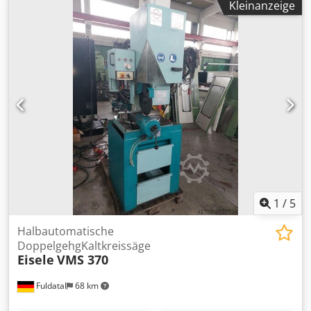
Kleinanzeige
Bett : 630 mm Max Umlauf-Durchmesser Über Plansupport
: 380 mm Spindeldrehzahlen: 2 -1800 U/min Spindelmotor
: 21/15 Kw Spindelbohrung: 71 mm 3-Backenspannfutter
FORKARDT 400mm Werkzeughalte Multifix Größe C mit 3
Werkzeugtaschen . Platzbedarf : Länge 4000 mm
Breite2200 mm Höhe 1900 mm Gewicht.ca: 5000 Kg
Komplette Maschine Dokus Vorhanden. Maschine
unterstrom Vorführbar.
1
/
5
Halbautomatische
DoppelgehgKaltkreissäge
Eisele
VMS 370
Fuldatal
68 km