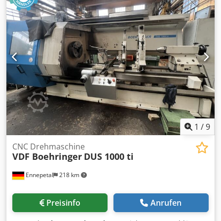
1
/
9
CNC Drehmaschine
VDF Boehringer
DUS 1000 ti
Ennepetal
218 km
Preisinfo
Anrufen