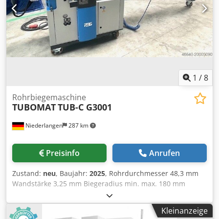
Medizintechnik. Dedpfx Alsyxnz Ts Dowa
1
/
8
Rohrbiegemaschine
TUBOMAT
TUB-C G3001
Niederlangen
287 km
Preisinfo
Anrufen
Zustand:
neu
, Baujahr:
2025
, Rohrdurchmesser 48,3 mm
Wandstärke 3,25 mm Biegeradius min. max. 180 mm
Biegegeschwindigkeit 20 °/sec Gesamtleistungsbedarf 2,4
kW Maschinengewicht ca. 700 t Raumbedarf ca. 3880 x 800
Kleinanzeige
x 1250 m TUBOMAT Gesamtsystem - Länge 3000 mm