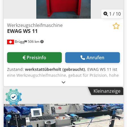
1
/
10
Werkzeugschleifmaschine
EWAG
WS 11
Brügg
506 km
Preisinfo
Anrufen
Zustand:
werkstattüberholt (gebraucht)
, EWAG WS 11 ist
eine Werkzeugschleifmaschine, gebaut für Präzision, hohe
Genauigkeit und Zuverlässigkeit. X/Y/Z 100 mm;
Schleifscheibe Ø75 mm; A -135°/+30°; Werkstückspindel
Kleinanzeige
100–1300 t/min; Vertikalverstellung 100 mm;
Spannzangenaufnahme 20 W. Schleifspindel 2500–7100
t/min; 380 V 60 Hz; 0,4 CV; ~350 kg; 1000×1000×1800 mm.
Zubehör: Satz Spannzangen, Flansche,
Schleifscheibenhalter, Lampe, Zustelleinheit Z. Ermöglicht
enge Toleranzen; Branchen: Automotive, Luftfahrt, Uhren,