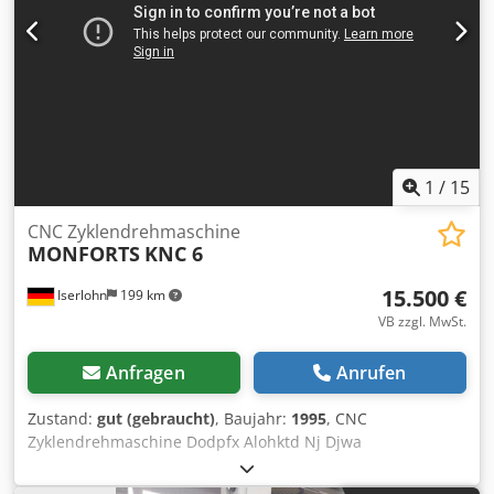
1
/
15
CNC Zyklendrehmaschine
MONFORTS
KNC 6
15.500 €
Iserlohn
199 km
VB zzgl. MwSt.
Anfragen
Anrufen
Zustand:
gut (gebraucht)
, Baujahr:
1995
, CNC
Zyklendrehmaschine Dodpfx Alohktd Nj Djwa
Fabr.MONFORTS KNC 6 Bj.1995 Steuerung Monforts MTC
K. Spitzenweite : 2000 mm Max.Umlauf-Durchmesser über