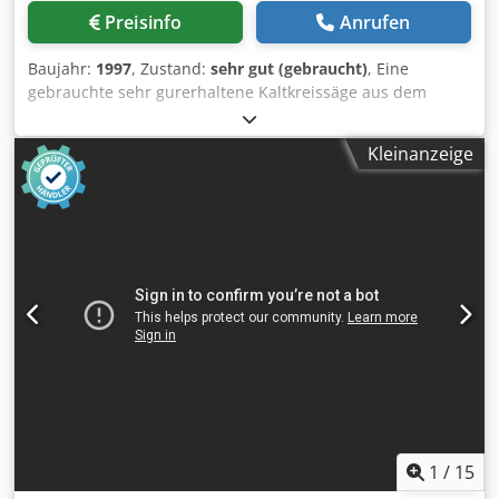
Preisinfo
Anrufen
Baujahr:
1997
, Zustand:
sehr gut (gebraucht)
, Eine
gebrauchte sehr gurerhaltene Kaltkreissäge aus dem
Hause EISELE ausgestattet mit 370mm Kreissägeblatt,
stufenlos regelbarem Hydro- Pneumatikvorschub,
Kleinanzeige
pneumatischer Materialspannung, Kühlmitteleinrichtung
und Dokumentation. Drehzahl: 17/ 34 U/min
Schnittbereich: Rund 90°/ 45° re. li/ 30° re. 130/ 130/
105mm Vierkant 90°/ 45° re. li/ 30° re. 120x120/ 100x100/
90x90mm Rechteck 90°/ 45° re. li/ 30° re. 200x100/
140x100/ 100/100mm Pneumatikanbschluss 7 bar
Arbeitshöhe 900mm Abmessungen der Maschine BxTxH
865x1332x2175mm Gewicht 460kg Weitere tech. Daten
siehe pdf.- Dokument Dwjdokfp D Tepfx Al Dsa Tech. Daten
und Abmessungen: Irrtümer vorbehalten
1
/
15