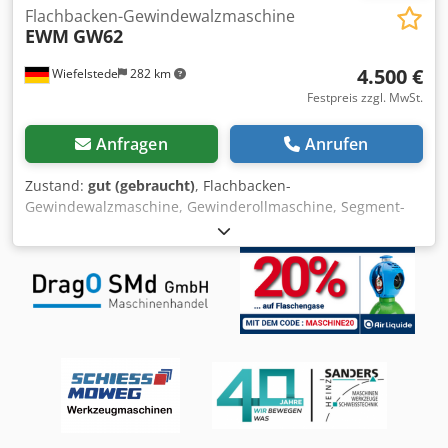
Flachbacken-Gewindewalzmaschine
EWM
GW62
4.500 €
Wiefelstede
282 km
Festpreis zzgl. MwSt.
Anfragen
Anrufen
Zustand:
gut (gebraucht)
, Flachbacken-
Gewindewalzmaschine, Gewinderollmaschine, Segment-
Gewindewalzmaschine, Kaltumformmachine,
Rändelmaschine, Gewindewalzmaschine -Hersteller: EWM,
Flachbacken-Gewindewalzmaschine Rändelmaschine
Dwedpfx Alsi Eg Nks Dsa -Typ: leider ohne Typbezeichnung
-Antrieb: 4,6/5,8 kW 1435/2890 U/min -Riemenantrieb:
3fach verstellbar -Rändelplatte: RAA 1,0 -
Zentralschmierung: -Abmessung: 1680/920/H1440 mm -
Gewicht: 1308 kg