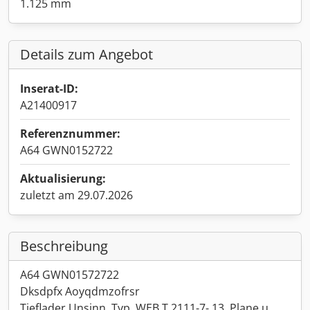
1.125 mm
Details zum Angebot
Inserat-ID:
A21400917
Referenznummer:
A64 GWN0152722
Aktualisierung:
zuletzt am 29.07.2026
Beschreibung
A64 GWN01572722
Dksdpfx Aoyqdmzofrsr
Tieflader Unsinn, Typ, WEB T 2111-7- 13, Plane u.