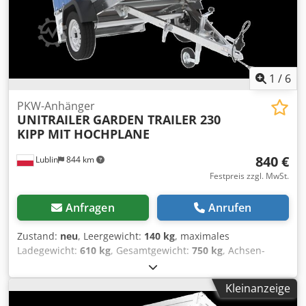
1
/
6
PKW-Anhänger
UNITRAILER
GARDEN TRAILER 230
KIPP MIT HOCHPLANE
840 €
Lublin
844 km
Festpreis zzgl. MwSt.
Anfragen
Anrufen
Zustand:
neu
, Leergewicht:
140 kg
, maximales
Ladegewicht:
610 kg
, Gesamtgewicht:
750 kg
, Achsen-
Konfiguration:
1 Achse
, Laderaumlänge:
2.304 mm
,
Laderaumbreite:
1.256 mm
, Laderaumhöhe:
1.100 mm
,
Kleinanzeige
Betriebsgewicht:
750 kg
, Auto Anhänger UNITRAILER