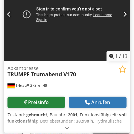
1
/
13
Abkantpresse
TRUMPF
Trumabend V170
Trittau
273 km
Preisinfo
Anrufen
Zustand:
gebraucht
, Baujahr:
2001
, Funktionsfähigkeit:
voll
funktionsfähig
, Betriebsstunden:
38.990 h
, Hydraulische
Abkantpresse Fab. TRUMPF Typ. TrumaBend V170 Bj. 2001
Technische Details Fabrikat: TRUMPF Typ: TrumaBend V170