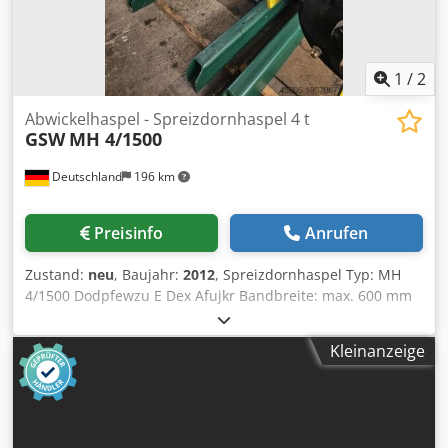
(Stand Januar 2026) Einschaltstunden Strahl: 28.459 h
Einschaltstunden Laser: 51.970 h AUSSTATTUNG TruTops
Lizenz (zusätzliche Gebühren für die Übertragung der
Lizenz zu Trumpf könnten anfallen)
1
/
2
Abwickelhaspel - Spreizdornhaspel 4 t
GSW
MH 4/1500
Deutschland
196 km
Preisinfo
Anrufen
Zustand:
neu
, Baujahr:
2012
, Spreizdornhaspel Typ: MH
4/1500 Dodpfewzu E Dex Afujkr Bandbreite: max. 600 mm
Banddicke: max. 3 mm Coilgewicht: max. 4 t Coil-Ø, außen:
max. 1.500 mm Dorn-Ø: 508 mm Baujahr: 2012 (nie
Kleinanzeige
genutzt)