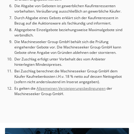
Auflagen und ein Anschlagwinkel an der Vorderseite. Die
Die Abgabe von Geboten ist gewerblichen Kaufinteressenten
Tafelschere wurde regelmäßig gewartet. In den letzten 10
vorbehalten. Veräußerung ausschließlich an gewerbliche Käufer.
Jahren wurde die Maschine nur sporadisch genutzt.
Durch Abgabe eines Gebots erklärt sich der Kaufinteressent in
Serviceunterlagen und Bedienungsanleitung sind
Bezug auf die Auktionsware als fachkundig und informiert.
vorhanden. Für Fragen oder weitere Informationen
Abgegebene Einzelgebote beziehungsweise Maximalgebote sind
verbindlich.
kontaktieren Sie uns bitte per Nachricht oder telefonisch.
Dksdjzdzkcspfx Afuor
Die Machineseeker Group GmbH behält sich die Prüfung
eingehender Gebote vor. Die Machineseeker Group GmbH kann
Gebote ohne Angabe von Gründen ablehnen oder stornieren.
Der Zuschlag erfolgt unter Vorbehalt des vom Anbieter
hinterlegten Mindestpreises.
Bei Zuschlag berechnet die Machineseeker Group GmbH dem
Käufer Kaufnebenkosten i.H.v. 18 % netto auf dessen Nettogebot
(sofern nicht anderslautend im Inserat angegeben).
Es gelten die
Allgemeinen Versteigerungsbedingungen
der
Machineseeker Group GmbH.