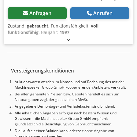
Hvofuokr - WILA / TRUMPF Unterwerkzeugklemmung -
hydraulisch - 2x vordere, robuste Auflegearme -
Anfragen
Anrufen
verschiebbar - 1x freibewegliche 2Hand-/Fußbedienung -
1x freibeweglicher Fußschalter - seitliche
Zustand:
gebraucht
, Funktionsfähigkeit:
voll
Sicherheitseinrichtung (schwenkbare Türen) - hintere
funktionsfähig
, Baujahr:
1997
,
Sicherheitseinrichtung (schiebbare Türen) - originale
Maschinen-/Fahrzeugnummer:
C 97 12 06
, Steuerungsart:
Bedienungsanleitung ( französisch )
CNC-Steuerung
, Automatisierungsgrad:
Automatisch
,
Betätigungsart:
hydraulisch
, Arbeitsbreite:
3.100 mm
,
Blechstärke (max.):
6 mm
, Hinteranschlagverstellung:
CNC-
gesteuert
, Hinteranschlag:
1.050 mm
, Gesamtgewicht:
Versteigerungskonditionen
6.500 kg
, Anzahl der Auflagearme:
2
, Ausstattung:
Winkelanschlag
, Hydraulische Tafelschere – AMADA Typ
Auktionswaren werden im Namen und auf Rechnung des mit der
GPX 630. Schnittlänge: 3.100 mm x 6 mm, vollständige
Machineseeker Group GmbH kooperierenden Anbieters verkauft.
CNC-Steuerung. Variabler Messerwinkel und
Bei allen genannten Preisen bzw. Geboten handelt es sich um
Messerabstand, computergesteuert nach Eingabe von
Nettoangaben zzgl. der gesetzlichen MwSt.
Materialdicke und -länge. Blechschneidbereich von 0,4 bis
Angegebene Demontage- und Verladekosten sind bindend.
6 mm. CNC-Hinteranschlag von 10 bis 1.050 mm,
Alle inhaltlichen Angaben erfolgen nach bestem Wissen und
Retraktionsfunktion, Programme. Die Maschine verfügt
Gewissen – die Machineseeker Group GmbH empfiehlt
über eine automatische Unterstützung für lange
grundsätzlich die Besichtigung von Gebrauchtmaschinen.
Blechtafeln auf der Rückseite. Der hintere Anschlag ist
Die Laufzeit einer Auktion kann jederzeit ohne Angabe von
nach oben klappbar. Maschinengewicht 6,5 t. Zwei
Gründen angepasst werden.