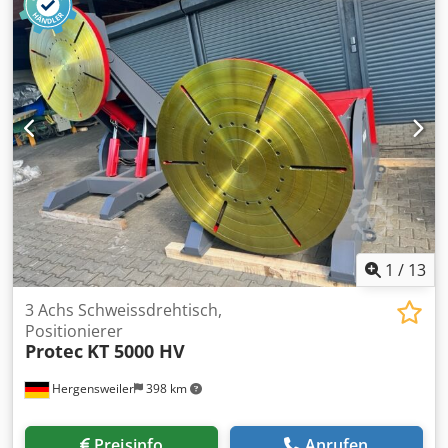
Presszylinder N°6 Durchmesser 140 mm Hub 250 mm
Dksdpfx Aetwba Sebver Untere bewegliche Platte
(Schließbewegung von unten nach oben) Öffnung
zwischen den Pressentischen 230 mm Seitliche Belastung
1400 mm Pvc-Rollenabwickler Doppelter Ladetisch
1
/
13
3 Achs Schweissdrehtisch,
Positionierer
Protec
KT 5000 HV
Hergensweiler
398 km
Preisinfo
Anrufen