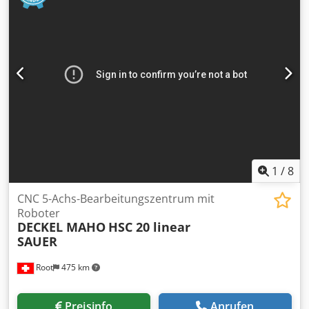
1
/
8
CNC 5-Achs-Bearbeitungszentrum mit
Roboter
DECKEL MAHO
HSC 20 linear
SAUER
Root
475 km
Preisinfo
Anrufen