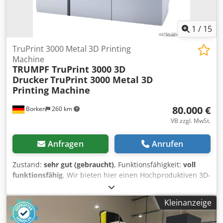
1
/
15
TruPrint 3000 Metal 3D Printing
Machine
TRUMPF TruPrint 3000 3D
Drucker
TruPrint 3000 Metal 3D
Printing Machine
80.000 €
Borken
260 km
VB zzgl. MwSt.
Anfragen
Anrufen
Zustand:
sehr gut (gebraucht)
, Funktionsfähigkeit:
voll
funktionsfähig
, Wir bieten hier einen Hochproduktiven 3D-
Drucker für die industrielle Serienfertigung an Trumpf
TruPrint 3000 G02 mit den Optionen Zirox Sensor,
Kleinanzeige
Singlelaser, Powder Bed Monitoring Trumpf TruPrint 3000
inkl. Filteranlage Seriennummer: S0721Q0022