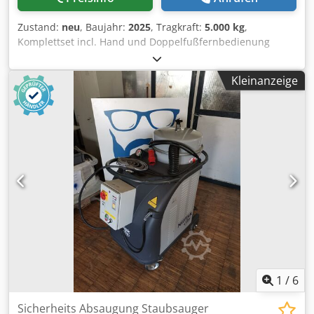
Zustand:
neu
, Baujahr:
2025
, Tragkraft:
5.000 kg
,
Komplettset incl. Hand und Doppelfußfernbedienung
Digitalanzeige für Geschwindigkeit Hydraulische
höhenverstellung Maße: höhe gekippt min: 800mm höhe
Kleinanzeige
gekippt max: 1900mm höhe waagrecht min: 1050mm höhe
waagrecht max: 2000mm Durchmesser der
Aufspannscheibe 1500mm Länge 2900mm, Breite 1400mm
Gewicht 3200 Kg Dksdpfxel Dq U Ue Abvjr Geschwindigkeit
von 0,01 bis ca. 0,9 U/min. CE Zert
1
/
6
Sicherheits Absaugung Staubsauger