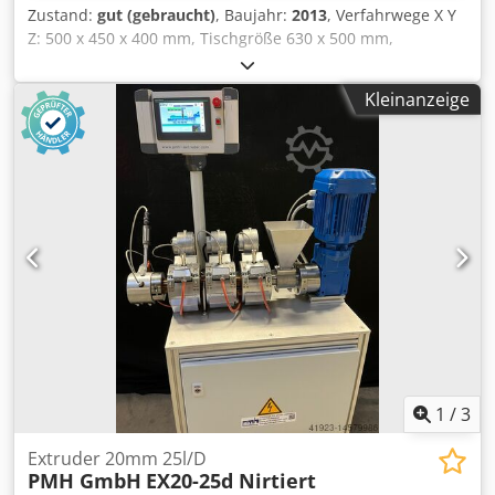
Werkstoffe5 - Schweißbare Metalle in Pulverform, wie z. B.:
Zustand:
gut (gebraucht)
, Baujahr:
2013
, Verfahrwege X Y
Edelstähle, Werkzeugstähle, Alumi- nium-, Nickelbasis-,
Z: 500 x 450 x 400 mm, Tischgröße 630 x 500 mm,
Kobalt-Chrom-, Kupfer-, Titan oder Edelmetall-
Tischbelastung 200 kg, B-Achse -5/+110 Grad, C-Achse 360°
Legierungen. Aufbaurate6 cm3/h 5 - 60 Schichtdicke7 μm
(0,001 Grad), Spindeldrehzahl 12.000 U/min,
20 - 150 Laserquelle (TRUMPF Faserlaser) W 500
Kleinanzeige
Spindelaufnahme ISO 40, 30-fach Werkzeugwechsler,
Strahldurchmesser μm 100 - 500 O2-Konzentration ppm
Siemens 840D Steuerung, Späneförderer. Dkodpfxozicmpo
100 Belichtungsgeschwindigkeit (Pulverbett) m/s 3
Abvjr
Monitoring - Condition Monitoring, Performance Monito-
ring. Option: Powder Bed Monitoring. Vorheizung
(Substratplatte) ° C 200 Dodpfxszpvume Abvjkr Schutzgas -
Stickstoff, Argon Stromversorgung V / A / Hz 400 - 32 -
50/60 Abmessungen (inkl. Filter) mm 3385 x 1435 x 2225
Gewicht (inkl. Filter) kg 4300 Änderungen vorbehalten.
Maßgeblich sind die Angaben in unserem Angebot und
unserer Auftragsbestätigung. Technische Daten TruPrint
3000 Tab. 3
1
/
3
Extruder 20mm 25l/D
PMH GmbH
EX20-25d Nirtiert