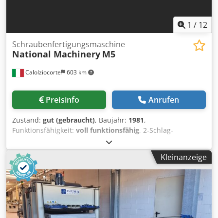
1
/
12
Schraubenfertigungsmaschine
National Machinery
M5
Calolziocorte
603 km
Preisinfo
Anrufen
Zustand:
gut (gebraucht)
, Baujahr:
1981
,
Funktionsfähigkeit:
voll funktionsfähig
, 2-Schlag-
Kaltstauchmaschine NATIONAL M5 Für die Produktion von
teilgestanzten Teilen Voll funktionsfähig Frisch
Kleinanzeige
generalüberholt! Neue Elektrik. Anzahl der Matrizen: 1
Teile pro Minute: 300 Nietlänge: 20 mm Max.
Stanz-/Durchziehtiefe: 5 mm Abschneidedurchmesser: 5
mm Stellfläche (Breite): 1.300 mm Djdpfx Astxni Nobvskr
Stellfläche (Länge): 2.690 mm Leistung Hauptmotor: 7,5 kW
Nettogewicht: 3.100 kg Bruttogewicht: 3.700 kg