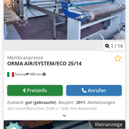
1
/
14
Membranpresse
ORMA
AIR/SYSTEM/ECO 25/14
Scerne
986 km
Preisinfo
Anrufen
Zustand:
gut (gebraucht)
, Baujahr:
2011
, Abmessungen
des Innenflansches 2340 x 1340 mm Maximale
Abmessungen der Platte (20 mm dick) 2340 x 1240 mm
Höhe der Arbeitskammer 60 mm Gesamtschubkraft 300 t
Kleinanzeige
Maximaler spezifischer Arbeitsdruck 5 kg/cm2