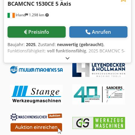
BCAMCNC
1530CE 5 Axis
Irland
1.298 km
Preisinfo
Anrufen
Baujahr:
2025
, Zustand:
neuwertig (gebraucht)
,
Funktionsfähigkeit:
voll funktionsfähig
, 2025 BCAMCNC 5-
Achs CNC-Bearbeitungszentrum – Neuwertig, unbenutzt
Zum Verkauf steht ein 2025 BCAMCNC 5-Achs CNC-
Bearbeitungszentrum, das zwar installiert, aber nie in
Betrieb genommen wurde. Die Maschine befindet sich im
absoluten Neuzustand und bietet damit die Möglichkeit,
eine hochmoderne 5-Achs-Fräsmaschine ohne lange
Lieferzeiten oder den Neupreis zu erwerben. Dkjdpexddk
Sefx Abvsr Die BCAMCNC 5-Achs-Maschine ist für die
hochpräzise Bearbeitung komplexer Werkstücke konzipiert
und ideal für Branchen wie Luft- und Raumfahrt,
Automobilbau, Möbelindustrie, Schiffbau, Werbetechnik,
Formenbau und Verarbeitung moderner Verbundstoffe. ✅
Hauptmerkmale & Vorteile - 5-Achs-CNC-Bearbeitung –