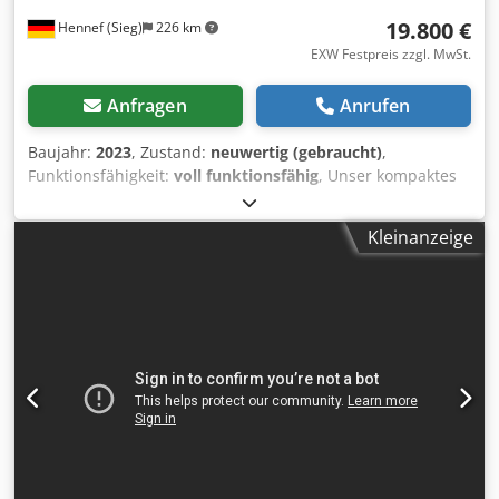
19.800 €
Hennef (Sieg)
226 km
EXW Festpreis zzgl. MwSt.
Anfragen
Anrufen
Baujahr:
2023
, Zustand:
neuwertig (gebraucht)
,
Funktionsfähigkeit:
voll funktionsfähig
, Unser kompaktes
Extruder Modell EX20-25d Hersteller: PMH GmbH Dkjdpfx
Absq R Tkwover Schneckendurchmesser [mm] 20
Kleinanzeige
Schneckenlänge [L/D] 25 Schneckendrehzahl [min-1] 10-
192 Schnecke nitriert Drehmoment 55Nm Antrieb
Drehstromantrieb mit Frequenzumrichter Antriebsleistung
[kW] 1,1kW Werkstoff des Zylinders: nitriert Elektrische
Anschlusswerte 3 / N / PE Versorgungsspannung [V] 400V
bei 50 Hz Steuerspannung [V] 24V Keramische Heizbänder
[W] 1200W Anzahl Heizbänder 3 Max. Ausstoß ca. 5kg/h
Max. Verarbeitungstemperatur [°C] 300