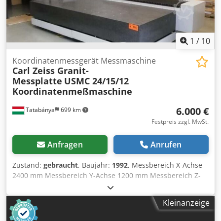
1
/
10
Koordinatenmessgerät Messmaschine
Carl Zeiss Granit-
Messplatte
USMC 24/15/12
Koordinatenmeßmaschine
6.000 €
Tatabánya
699 km
Festpreis zzgl. MwSt.
Anfragen
Anrufen
Zustand:
gebraucht
, Baujahr:
1992
, Messbereich X-Achse
2400 mm Messbereich Y-Achse 1200 mm Messbereich Z-
Achse 1500 mm Maschinengewicht ca. 9,00 t Dkjdpfx Aog
Er Nlebvjr
Kleinanzeige