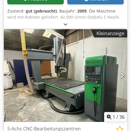
Zustand:
gut (gebraucht)
, Baujahr:
2009
, Die Maschine
wird mit Roboter geliefert. 42.000 U/min Dodjxfu S Nepfx
Abvokr
Kleinanzeige
1
/
36
5-Achs CNC-Bearbeitungszentren