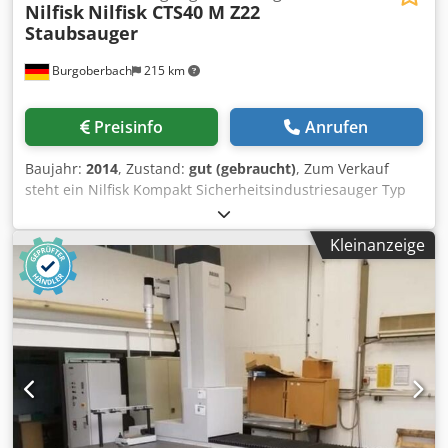
Nilfisk
Nilfisk CTS40 M Z22
Staubsauger
Burgoberbach
215 km
Preisinfo
Anrufen
Baujahr:
2014
, Zustand:
gut (gebraucht)
, Zum Verkauf
steht ein Nilfisk Kompakt Sicherheitsindustriesauger Typ
CTS40 M Z22 400 C 4 kW 9 A 50 Hz 114 kg Ex-geschützt Der
Sauger ist in einem guten Zustand und Sofort einsatzfähig
Kleinanzeige
Maschinen An- / Verkauf KAUF / VERKAUF VON
PRODUKTIONS- & METALLBEARBEITUNGSMASCHINEN
UVM. Dkodpfxohu Sf Hs Abvsr Sie benötigen eine
hochwertige, aber preiswerte
Metallbearbeitungsmaschine für Ihre Fertigung? Oder
wollen Sie Ihre verkaufen? Für weitere Infos- oder
Kontaktmöglichkeiten besuchen Sie uns auf unserer
Webseite