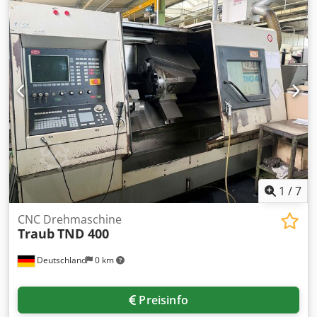
Eilgangbereich: 20 / 10 m/min Maschinengewicht ca.: 4,5 t
Raumbedarf ca.: 4 x 2,2 x 2,1 m mit CNC TRAUB TX 8 H C-
Achse angetriebene Werkzeuge , 6 Stück 3,5 kW / 4000 rpm
Kraftspannfutter Kühlmitteleinrichtung , Späneförderer
diverse Werkzeughalter *
1
/
7
CNC Drehmaschine
Traub
TND 400
Deutschland
0 km
Preisinfo