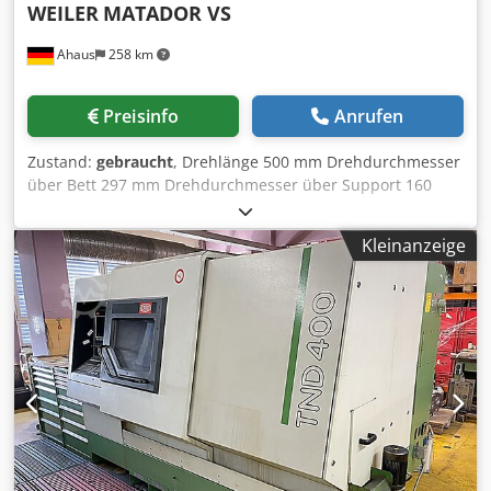
WEILER
MATADOR VS
Ahaus
258 km
Preisinfo
Anrufen
Zustand:
gebraucht
, Drehlänge 500 mm Drehdurchmesser
über Bett 297 mm Drehdurchmesser über Support 160
mm Spindelbohrung 36.0 mm Aufnahme DIN 55022 Gr. 5
Pinole: 3 MK Pinolenweg 90.0 mm Drehzahl 30 - 3550
Kleinanzeige
U/min Motordrehzahlen: 1410 / 2830 U/min
Gesamtleistungsbedarf 3.3 kW Spannung 380 V
Maschinengewicht ca. 620 kg. Abmessung L-B-H 1420 x 700
x 1200 mm aus einer Berufsschule - sehr guter Zustand (!!)
regelmäßig einen WEILER Werksservice erhalten
besonders geeignet für mittlere Präzisions-Drehteile
Ausstattung: - robuste Leit-/Zugspindel Drehmaschine -
KLOPFER Vierbackenfutter Ø 140 mm - KLOPFER
Dreibackenfutter Ø 140 mm - Spannzangenaufnahme mit
sehr viel Spannzangen - klappbarer Drehfutterschutz -
Futterschlüssel Dedsxacirepfx Anrskr - MULTIFIX-