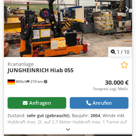
1
/
10
Krananlage
JUNGHEINRICH
Hiab 055
30.000 €
Willich
274 km
Festpreis zzgl. MwSt.
Anfragen
Anrufen
Zustand:
sehr gut (gebraucht)
, Baujahr:
2004
, Winde inkl.
Hubkraft max. 2t. auf 2,7 Meter Hubkraft max. 1 Tonne auf
5,3 Mete Betriebsstunden 270 h elektrisch ja Dsdpfoq N E
U Asx Anrekr