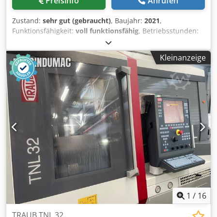
Preisinfo
Anrufen
Zustand:
sehr gut (gebraucht)
, Baujahr:
2021
,
Funktionsfähigkeit:
voll funktionsfähig
, Betriebsstunden:
417 h
, Amada HFE M2 5012 Abkantpresse (2021) Hersteller:
Amada Typ: HFE M2 5012 Abkantpresse Zustand:
Kleinanzeige
gebraucht, unter Strom in Produktion Baujahr: 10/2020
Einschaltstunden 6830h Arbeitsstunden: 417h (wird noch
eingesetzt) Presskraft (kN) 500 Pressbalkenlänge (mm) 1270
Durchgang zwischen den Maschinenständern (mm) 1035 1
Hub (mm) 150 Öffnungsweite ohne Stempelhalter (mm)
480 Ausladung (mm) 100 Dkedpfx Ajy Twk Hjnrer
Arbeitshöhe (mm) 920 Arbeitsgeschwindigkeit (mm/sec) 15
Zustellgeschwindigkeit (mm/sec) 185
Öffnungsgeschwindigkeit (mm/sec) 185 Abmessungen:
Länge (mm) 2585 Breite (mm) 2190 Höhe (mm) 2420
Gewicht (kg) 3600 Video verfügbar.
1
/
16
TRAUB TNL 32