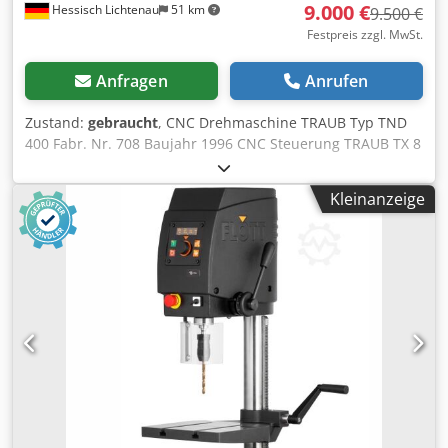
9.000 €
Hessisch Lichtenau
51 km
9.500 €
Festpreis zzgl. MwSt.
Anfragen
Anrufen
Zustand:
gebraucht
, CNC Drehmaschine TRAUB Typ TND
400 Fabr. Nr. 708 Baujahr 1996 CNC Steuerung TRAUB TX 8
F Nenn-Drehdurchmesser: 400 mm Schwingdurchmesser
über Bett max. 470mm Dkedezacwdepfx Anror
Kleinanzeige
Spindedurchlass im Zugrohr 65 mm Motorleistung
Spindelantrieb 22 kW Gesamtleistungsbedarf 35 kW
Netzanschluß 380 Volt, 50 Hz. - Elektronisches Handrad -
RS 232 - Datenschnittstelle - Scheibenrevolver mit 12
Werkzeugplätzen VDI 40 - dazu 8 Stück
Werkzeugaufnahmen VDI 40 - 3-Backen Kraftspannfutter Ø
225 mm SMW Autoblok, Typ KNCS-N- Ø 225-65 dazu ein
großer Posten Drehfutterbacken - hydraulischer
Hohlspannzylinder SMW, Typ ZHDAS-130-67 -
Späneförderer KNOLL, Typ 200 S-1/600 -
Kühlmitteleinrichtung - Hydraulikaggregat nebenstehend
(L x B x H 650 x 500 x 1000 mm) Platzbedarf L x B x H 4800 x