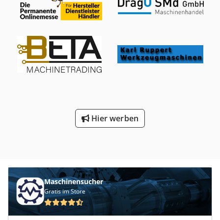
automatische Wasserbefüllung und Ölabscheidung mit
Spannrichtungsumkehrvorrichtung und
Koaleszenzabscheideeinheit und Öllauffangbehälter.
Gegenspanndruckvorrichtung an Haupt- und
Dokumentation vorhanden. Eine Besichtigung vor Ort ist
Gegenspindel • Kühlmittelanlage: Standardanlage mit 3-
möglich. Dkodowr Dxhepfx Anrsr
Bar- und 8-Bar-Pumpen (50 Hz) in einem 500-Liter-Tank;
zusätzliche 28-Bar-Pumpe (50 Hz), 19 l/min Förderleistung •
Absaugung: Anschluss D 150 mm für Zentralabsaugung
Zusätzliche Ausrüstung • Keine angegeben (keine Roboter,
Stangenlader, Späneförderer oder externe
Automatisierung aufgeführt)
Hier werben
Maschinensucher
Gratis im Store