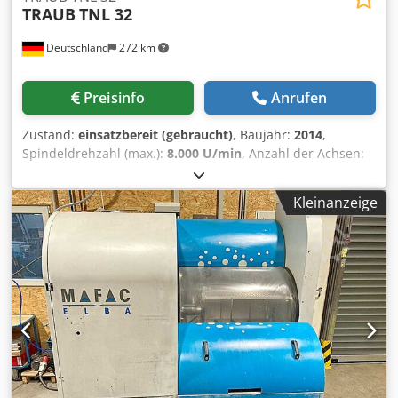
TRAUB
TNL 32
Deutschland
272 km
Preisinfo
Anrufen
Zustand:
einsatzbereit (gebraucht)
, Baujahr:
2014
,
Spindeldrehzahl (max.):
8.000 U/min
, Anzahl der Achsen:
9
, Diese 9-achsige TRAUB TNL 32 Schweizer Drehmaschine
wurde im Jahr 2014 hergestellt. Sie verfügt über eine TX8i-
Kleinanzeige
s-Steuerung mit einem 64-Bit-RISC-CNC/SPS-Prozessor,
einem TFT-Farbdisplay und einem elektronischen
Handrad. Die Hauptspindel unterstützt eine 32-mm-
Bohrung, und die Maschine verfügt über eine
Gegenspindel mit einer C-Achse. Sie verfügt über einen
oberen Werkzeugrevolver mit Doppelantrieb und einen
unteren Revolver mit neun Werkzeughaltern. Erwägen Sie
die Möglichkeit, diese TRAUB TNL 32 Schweizer
Drehmaschine zu kaufen. Kontaktieren Sie uns für weitere
Informationen. • Steuerung: TRAUB TX8i-s CNC/SPS mit 64-
Bit-RISC-Prozessor und Lichtwellenleiter-PC; Farb-TFT-