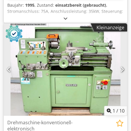
Baujahr:
1995
, Zustand:
einsatzbereit (gebraucht)
,
Stromanschluss: 75A, Anschlussleistung: 35kW, Steuerung:
Traub SYSTEM TX 8F, Gewicht: ca. 4,5t,
Betriebsstundenstand: 84.126h, die Maschine hat
Kleinanzeige
Probleme bei Verfahren von Schrägen. Eine Besichtigung
vor Ort ist möglich. Dedey Tx Rzjpfx Anrekr
1
/
10
Drehmaschine-konventionell-
elektronisch