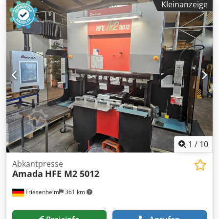
Kleinanzeige
1
/
10
Abkantpresse
Amada
HFE M2 5012
Friesenheim
361 km