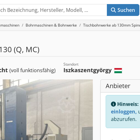
Suchen
gmaschinen
Bohrmaschinen & Bohrwerke
Tischbohrwerke ab 130mm Spin
30 (Q, MC)
Standort
cht
Iszkaszentgyörgy
(voll funktionsfähig)
Anbieter
Hinweis:
einloggen,
u
abzurufen.