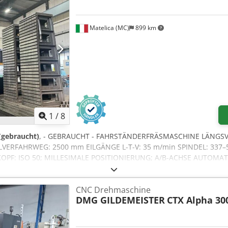
Matelica (MC)
899 km
1
/
8
 (gebraucht)
, - GEBRAUCHT - FAHRSTÄNDERFRÄSMASCHINE LÄNGS
ERFAHRWEG: 2500 mm EILGÄNGE L-T-V: 35 m/min SPINDEL: 337–5
 KOPF: ISO 50; MILLESIMALE POSITIONIERUNG; A/B-ACHSE AUTOMA
 640 HOCHDRUCKKÜHLUNG: 20 bar HINWEIS: AUTOMATISCHER K
 FÜR AUTOMATISCHE KALIBRIERUNG Chjdox Ru Azopfx Acaea
CNC Drehmaschine
DMG GILDEMEISTER
CTX Alpha 30