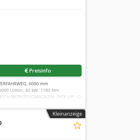
Preisinfo
VERFAHRWEG: 6000 mm
000 U/min; 42 kW; 1180 Nm
TISCH WERKZEUGMAGAZIN: PICK-UP; 12
OPFWECHSEL; DRUCKLUFT DURCH DAS
Kleinanzeige
0