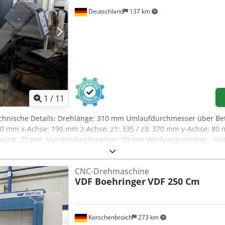
Deutschland
137 km
1
/
11
echnische Details: Drehlänge: 310 mm Umlaufdurchmesser über B
500 mm x-Achse: 190 mm z-Achse: z1: 335 / z3: 370 mm y-Achse: 80
hrung: 73 mm Stangendurchmesser: 50 mm Werkzeugrevolver - Anz
m/min Betriebsstunden Einschaltstunden: 36443 h Betriebsstunden S
essungen Späneförderer LxBxH: 3,2 x 0,45 x 1,5 CNC Schrägbettd
CNC-Drehmaschine
 max. 4500 U/min.) und zusätzlich 2 Sätze Ersatzbacken. Revolverk
VDF Boehringer
VDF 250 Cm
auter (C-Achse=300U/min.) Drehmoment Hauptspindel: 95 Nm bei
00 E-Schrank mit Rittal Kühlung Die Maschine hat kein hydraulische
ine steht zum Verkauf nicht funktional. Die Maschine hat eine un
ewegungen nicht möglich. Eine Funktionalität mit Bearbeitung ist s
Korschenbroich
273 km
edürftig! i.D. Chjdpfxow S Efze Acaea *