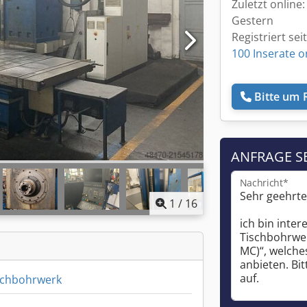
Zuletzt online:
Gestern
Registriert sei
100 Inserate o
Bitte um 
ANFRAGE S
Nachricht*
1
/
16
schbohrwerk