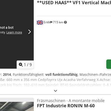
**USED HAAS**
VF1 Vertical Mac
Erith
715 km
1
/
9
r:
2014
, Funktionsfähigkeit:
voll funktionsfähig
, Maschinen-/Fahr
e: 660 mm x 356 mm Cedpfoyrrx Ujx Acaoha Verfahrweg X-Achse
ock bis Tisch: 102–610 mm Spindel: BT40 Spindeldrehzahlen: 0–8.1
sler-Kapazität: 20 Werkzeuge Ungefähres Gewicht: 3.220 kg AUS
erer (Schnecke) Filtermist-Absaugsystem 10 verschiedene BT40 W
Fräsmaschinen - A montante mobile
chmierung Beleuchtung Vollverkleidung
FPT Industrie
RONIN M-60