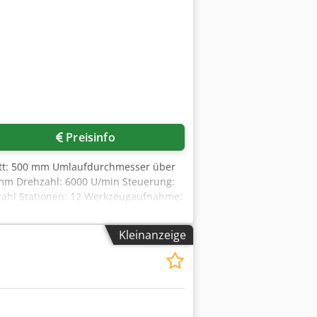
Preisinfo
ett: 500 mm Umlaufdurchmesser über
 mm Drehzahl: 6000 U/min Steuerung:
ahl Stationen: 12 Werkzeugaufnahme:
pindel: 8545 h Schnittstelle: ja
rehmaschine Mit ein 3-Backenfutter Ø
Kleinanzeige
opf für 12 Tools alle mit
 100% und 127 Nm bei 40%
s Drehfutter. Vom Vorbesitzer ist ein
bekannte Fehlfunktion im Revolver
omit derzeit nicht möglich. Die