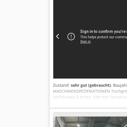
Zustand:
sehr gut (gebraucht)
, Baujah
MASCHINENSPEZIFIKATIONEN Tischgröß
Verfahrweg Z-Achse: 508 mm Spindelst
kW Eilgang: 25,4 m/min Werkzeugwech
kompatible) CNC-Steuerung Späneförd
Kühlmitteldüse Automatische Zentrals