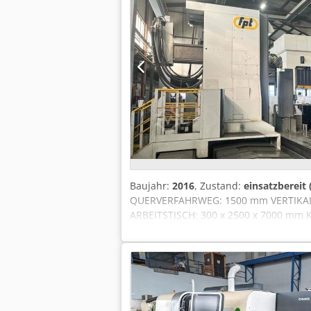
Baujahr:
2016
, Zustand:
einsatzbereit
QUERVERFAHRWEG: 1500 mm VERTIKALV
ARBEITSTISCH: 300 x 2500 x 7000 mm
PLÄTZE STEUERUNG: HEIDENHAIN TNC
WERKZEUG; RTCP; AUTOCAL-SOFTWARE