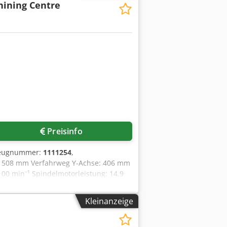
hining Centre
Preisinfo
zeugnummer:
1111254
,
: 508 mm Verfahrweg Y-Achse: 406 mm
00 min⁻¹ Spindelmotorleistung: 14,9
STATTUNG DER MASCHINE: Haas (Fanuc-
erkzeughalter Programmierbare
Kleinanzeige