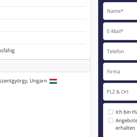
Name*
E-Mail*
nsfähig
Telefon
Firma
kaszentgyörgy, Ungarn
PLZ & Ort
Ich bin H
Angebote
erhalten