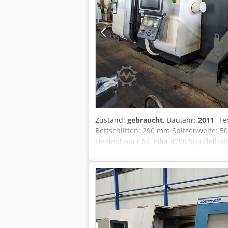
Zustand:
gebraucht
, Baujahr:
2011
, T
Bettschlitten: 290 mm Spitzenweite: 
Heidenhain CNC Pilot 4290 Spindelbo
VDI 30 mm Eilgang X + Z - Achsen: 30 
Gesamtleistungsbedarf: 20 kVA kW Abm
160mm mit passenden Flansch (Drehzahl
Werkzeugantrieb; Scheibenrevolver S
Späneförderer 450 K-1/250; Baujahr 20
manuelles Futter eingebaut. Die Masch
somit ist Referenz Fahren und Achsenb
Maschine steht zum Verkauf Reparaturb