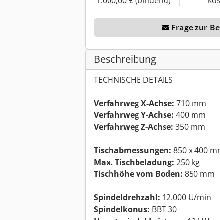
1.000,00 € (bindend)
kos
Frage zur Ber
Beschreibung
TECHNISCHE DETAILS
Verfahrweg X-Achse:
710 mm
Verfahrweg Y-Achse:
400 mm
Verfahrweg Z-Achse:
350 mm
Tischabmessungen:
850 x 400 m
Max. Tischbeladung:
250 kg
Tischhöhe vom Boden:
850 mm
Spindeldrehzahl:
12.000 U/min
Spindelkonus:
BBT 30