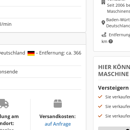
Seit 2006 b
Maschinen
Baden-Würt
U/min
Deutschlan
Entfernung
km
Deutschland
– Entfernung: ca. 366
HIER KÖNN
ionsende
MASCHINE
Versteigern 
Sie verkauf
Sie verkaufe
Sie verkaufe
lung am
Versandkosten:
ndort:
auf Anfrage