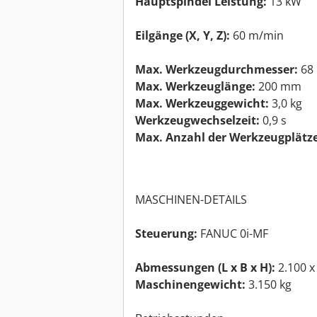
Hauptspindel Leistung:
13 kW
Eilgänge (X, Y, Z):
60 m/min
Max. Werkzeugdurchmesser:
68
Max. Werkzeuglänge:
200 mm
Max. Werkzeuggewicht:
3,0 kg
Werkzeugwechselzeit:
0,9 s
Max. Anzahl der Werkzeugplätze
MASCHINEN-DETAILS
Steuerung
:
FANUC 0i-MF
Abmessungen (L x B x H):
2.100 x
Maschinengewicht:
3.150 kg