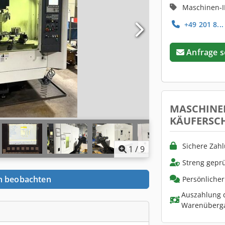
Maschinen-I
+49 201 8...
Anfrage 
MASCHINE
KÄUFERSC
Sichere Zah
1
/
9
Streng geprü
n beobachten
Persönliche
Auszahlung d
Warenüberg