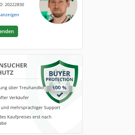
D: 20222830
 anzeigen
senden
NSUCHER
HUTZ
lung über Treuhandkonto
fter Verkäufer
r und mehrsprachiger Support
es Kaufpreises erst nach
abe