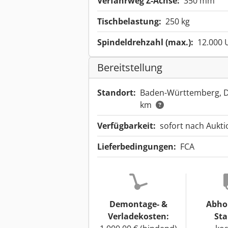
Verfahrweg Z-Achse:
350 mm
Tischbelastung:
250 kg
Spindeldrehzahl (max.):
12.000 
Bereitstellung
Standort:
Baden-Württemberg, 
km
Verfügbarkeit:
sofort nach Aukt
Lieferbedingungen:
FCA
Demontage- &
Abho
Verladekosten:
Sta