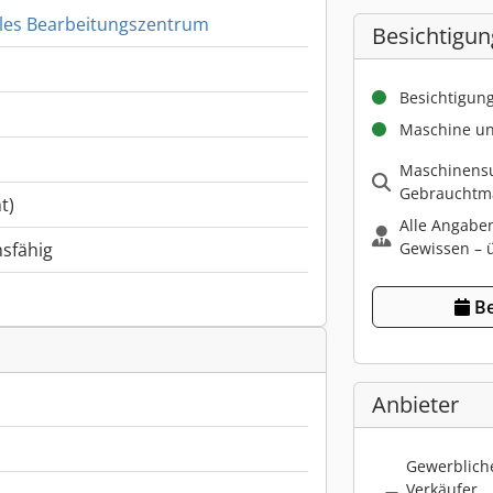
ales Bearbeitungszentrum
Besichtigun
Besichtigun
Maschine un
Maschinensu
Gebrauchtma
t)
Alle Angabe
Gewissen – ü
nsfähig
Be
Anbieter
Gewerbliche
Verkäufer