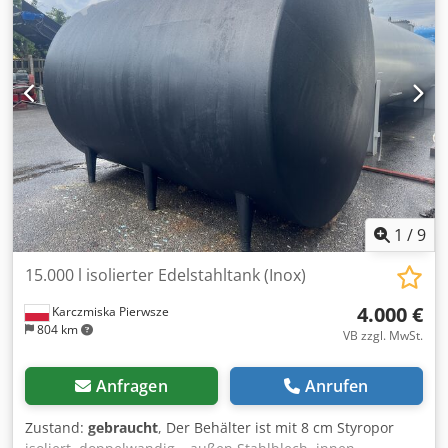
Getriebe im Ölbad für konstante Produktionsleistung und
gleichbleibende Verschlussqualität. - Verschlusstechnik
mit progressivem Verschlusssystem und Edelstahlkopf. -
Schutz- und Sicherheitsverkleidungen aus Edelstahl. -
Maximale Leistung: 100 Dosen/Min. - Produktion bei
aktuellem Format (127 mm) beträgt ca. 80 Dosen/Minute.
Technische Daten: Max. Durchmesser: 160 mm Min.-max.
Höhe: 20–175 mm Rotierender Verschließer mit Führungen
* Die Produktionsleistung kann je nach Format und zu
verschließendem Produkt variieren.
1
/
9
15.000 l isolierter Edelstahltank (Inox)
4.000 €
Karczmiska Pierwsze
804 km
VB zzgl. MwSt.
Anfragen
Anrufen
Zustand:
gebraucht
, Der Behälter ist mit 8 cm Styropor