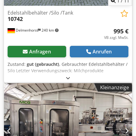
1
/
11
Edelstahlbehälter /Silo /Tank
10742
995 €
Delmenhorst
240 km
VB zzgl. MwSt.
Anfragen
Anrufen
Zustand:
gut (gebraucht)
, Gebrauchter Edelstahlbehälter /
Silo Letzter Verwendungszweck: Milchprodukte
Artikelnummer: 10742 Volumen: 1000 Liter Type: Stehend
auf 4 Füße Material (medienberührt): 14301 / AISI 304
Kleinanzeige
Ausführung: Einwandig Mannloch: 400mm Betriebsdruck:
Atmosphärisch Abmessung Behälter: Außendurchmesser:
1100mm Zylindrischehöhe: 770mm Gesamtbreite: 1210mm
Gesamtlänge: 1210mm Gesamthöhe: 1920mm Höhe der
Füße: 860mm Materialien: Innen: 14301 / AISI 304
Außenteile: 1.4301 / AISI 304 Einrichtungen: Durchmesser
Auslauf: 120mm Auslaufventil: Scheinbenhahn Abstand
Abfluss zu Boden: 110mm Typenschild: nein Csdpfencfdfex