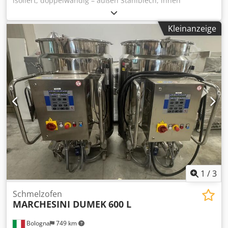
isoliert, doppelwandig – außen Stahlblech, innen
säurebeständiges Blech. Verladung kostenlos. Der Behälter
verfügt über einen Mannlochdeckel, der auf dem Foto
Kleinanzeige
nicht sichtbar ist. Crjdpsywfb Uofx Ahajf
1
/
3
Schmelzofen
MARCHESINI DUMEK
600 L
Bologna
749 km