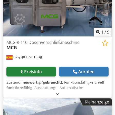
Ahajrf
1
/
9
MCG R-110 Dosenverschließmaschine
MCG
Lorquí
1.720 km
Preisinfo
Anrufen
Zustand:
neuwertig (gebraucht)
, Funktionsfähigkeit:
voll
funktionsfähig
, Ausstattung: - Automatische
Dosenzuführung mit synchronisiertem Schneckenförderer.
- Deckelzuführung von beiden Seiten (rechts und links). -
Kleinanzeige
Rotierendes Verschlusssystem mit Führungen und
umgekehrter Rampe für sanfte Annäherung, ermöglicht
10–20 mm Überfüllung. Crsdoyrfbvepfx Ahajf - Oberes