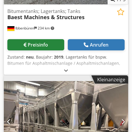
Bitumentanks; Lagertanks; Tanks
Baest Machines & Structures
Ibbenbüren
234 km
Preisinfo
Anrufen
Zustand:
neu
, Baujahr:
2019
, Lagertanks für bspw.
Bitumen für Asphaltmischanlage / Asphaltmischanlagen,
etc. (stehende Ausführung) 7 x 70 m³ 1 x 68 m³ mit
Rührwerk Csdpfsw Nwtlex Ahaorf neu, unbenutzt, aus
Kleinanzeige
Projektstorno, thermalölbeheizt und Elektrobeheizung
möglich, komplett, sofort lieferbar, zu verkaufen (einzeln o.
komplett)