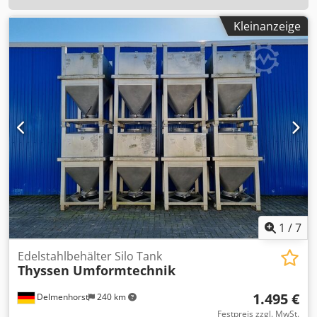
Kleinanzeige
1
/
7
Edelstahlbehälter Silo Tank
Thyssen Umformtechnik
1.495 €
Delmenhorst
240 km
Festpreis zzgl. MwSt.