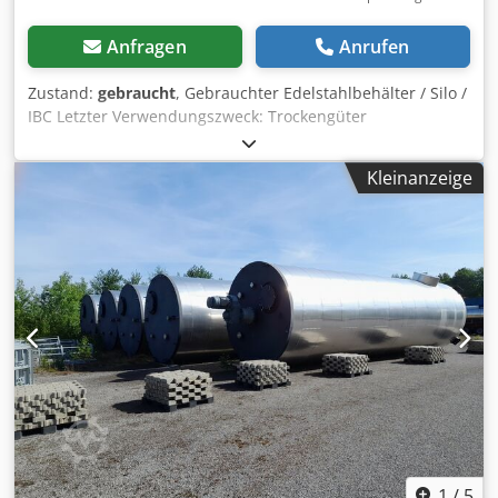
Anfragen
Anrufen
Zustand:
gebraucht
, Gebrauchter Edelstahlbehälter / Silo /
IBC Letzter Verwendungszweck: Trockengüter
Artikelnummer: 10895 Volumen: 1160 Liter Type: Stehend
in edelstahl Stapelgestell Material (medienberührt): 1.4301
Kleinanzeige
/ AISI304 Mannloch 450mm Crodpfxoyvgprj Ahaof
Ausführung: Einwandig Betriebsdruck lt. Typenschild: ATM
Abmessung Behälter: Gesamtbreite: 1270mm
Gesamtlänge: 1080mm Gesamthöhe: 1900mm Höhe der
Füße: 120mm Materialien: Innen: 1.4301 / AISI 304
Außenteile: Edelstahl Einrichtungen: Typenschild: ja
Durchmesser Auslauf: DN250 Auslaufventil: Klappenventil
Abstand Abfluss zu Boden: 200mm
1
/
5