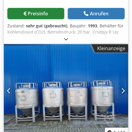
Preisinfo
Anrufen
Zustand:
sehr gut (gebraucht)
, Baujahr:
1993
, Behälter für
Kohlendioxid (CO2). Betriebsdruck: 20 bar. Crsdpjy R Uq
Ssfx Ahaof Baujahr: 1993. Außerdem haben wir weitere
Tanks und Auflieger für verschiedene Gase auf Lager:
Kleinanzeige
Sauerstoff, Stickstoff, Argon, Wasserstoff, Helium, Methan,
Ethylen, N2O, LNG, CNG