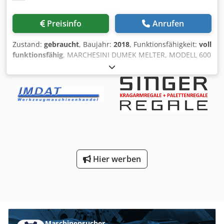
Preisinfo
Anrufen
Zustand:
gebraucht
, Baujahr:
2018
, Funktionsfähigkeit:
voll
funktionsfähig
, MARCHESINI DUMEK MELTER, MODELL 600
L Melter zur Herstellung verschiedener Produkte.
Besonders genutzt in der Pharma- und Kosmetikindustrie.
Hilfseinheit für Turboemulgatoren zur Erwärmung der
wässrigen oder öligen Phase oder als Vorbereitungsanlage
für bestimmte Cremeprodukte, die keine
Emulgatorfunktion erfordern. Verfügbar mit langsamen
und/oder schnellen Mischsystemen, Produkt-
Temperaturregelung über elektrische Heizelemente oder
Dampf. Baujahr 2018. Kapazität: 600 Liter Csdpjytgm Asfx
Hier werben
Ahaorf Material: Edelstahl AISI 316
Maschinensucher