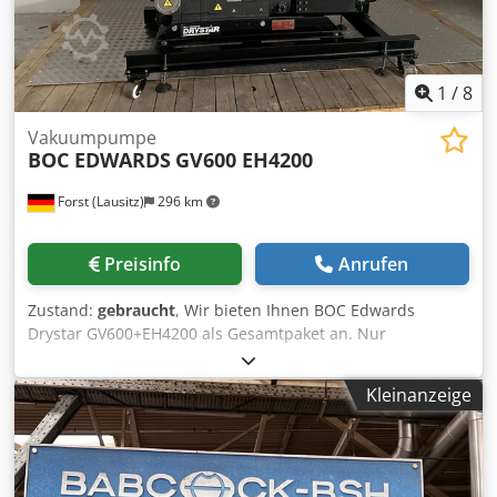
1
/
8
Vakuumpumpe
BOC EDWARDS
GV600 EH4200
Forst (Lausitz)
296 km
Preisinfo
Anrufen
Zustand:
gebraucht
, Wir bieten Ihnen BOC Edwards
Drystar GV600+EH4200 als Gesamtpaket an. Nur
zusammen, wir verkaufen GV600 oder EH4200 einzeln
nicht. Der Pumpenset ist gebraucht. Wenn Sie Interesse
Kleinanzeige
daran haben, senden Sie uns einfach Ihre Nachricht. Wir
melden uns dann bei Ihnen. Dksdpfx Aderfw Rbokjr