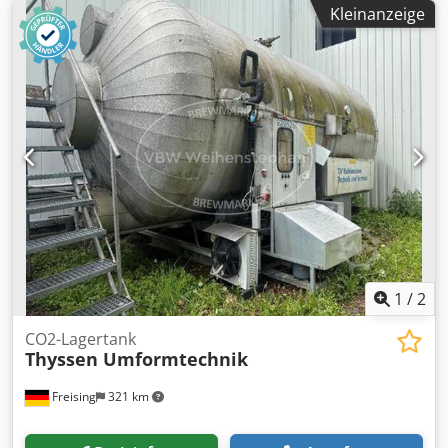
Kleinanzeige
1
/
2
CO2-Lagertank
Thyssen Umformtechnik
Freising
321 km