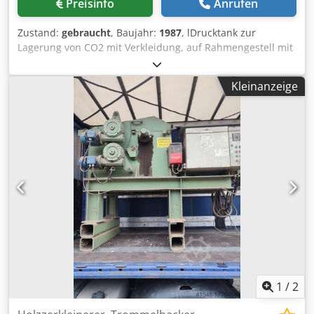
Preisinfo
Anrufen
Zustand:
gebraucht
, Baujahr:
1987
, lDrucktank zur
Lagerung von CO2 mit Verkleidung, auf Rahmengestell mit
Ventilator und Schaltschrank. Maschine (Zusatz): liegender
Hochdrucktank mit Verkleidung Bruttovolumen: 31000 l
Kleinanzeige
Max. Betriebsüberdruck: 22 bar Dsdjzizppepfx Adkokr Lage
/ Position: auf Rahmengestell liegend Basiskonstruktion:
zylindrischer Tank mit Klöpperböden Ausstattung:
Verkleidung; Manometer; Ventilator; Schaltschrank
1
/
2