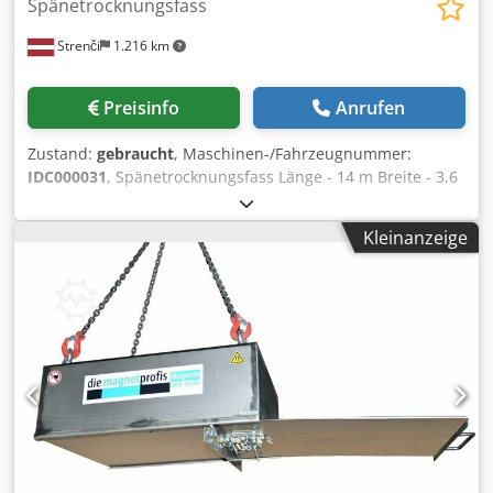
Spänetrocknungsfass
Strenči
1.216 km
Preisinfo
Anrufen
Zustand:
gebraucht
, Maschinen-/Fahrzeugnummer:
IDC000031
, Spänetrocknungsfass Länge - 14 m Breite - 3,6
m Dkedpfxsrl Ra Ho Adksr Trocknungskapazität - 10t/h
Kleinanzeige