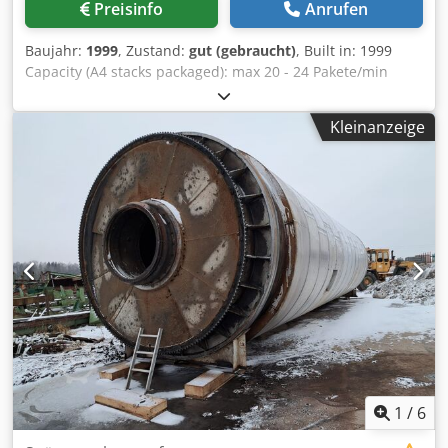
Preisinfo
Anrufen
Baujahr:
1999
, Zustand:
gut (gebraucht)
, Built in: 1999
Capacity (A4 stacks packaged): max 20 - 24 Pakete/min
Capacity ( A4 stacks loose): max 16 - 20 Pakete/min Pallet
height (incl. pallet): max 1.600 mm Pallet size : max 1.200 -
Kleinanzeige
1.200 mm Dodpfx Adodym Srskokr Size: max 420 x 307 x
320 mm Size: 148 x 110 x 50 mm Equipment: • infeed and
buffer section • turntable • infeed table • automatic
palletizer • roller track for full pallets • intermediate
cardboard slip sheet hopper • pallet dispenser
1
/
6