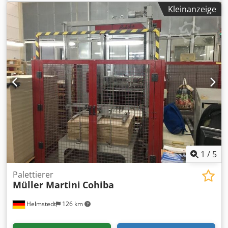
mm mit Presswalzen, separatem Press-Kühlfeld, Heizmittel
Kleinanzeige
Heißwasser, halbautomatische Beschickungseinrichtung,
Typ BFT46 und Hubbühne, max. Furnierlänge: 4.600 mm,
Rollenbreite 600 mm, Gesamtlänge: 36.000 mm, 11
Ventilatoren, SPS Steuerung 2017 erneuert Dkodpev
Hygfjfx Adkor Es ist ein zweiter Bügeltrockner ähnlicher
Bauart verfügbar.
1
/
5
Palettierer
Müller Martini
Cohiba
Helmstedt
126 km