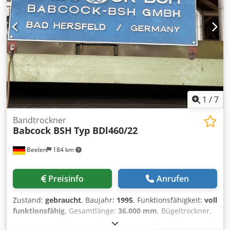
1
/
7
Bandtrockner
Babcock BSH
Typ BDl460/22
Beelen
184 km
Preisinfo
Anrufen
Zustand:
gebraucht
, Baujahr:
1995
, Funktionsfähigkeit:
voll
funktionsfähig
, Gesamtlänge:
36.000 mm
, Bügeltrockner,
Arbeitsbreite 4.600 mm, Länge 22.000 mm, davon 10.000