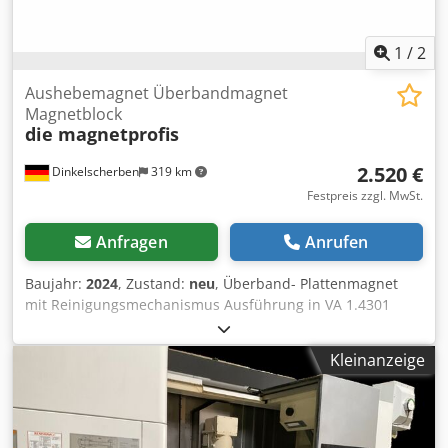
1
/
2
Aushebemagnet Überbandmagnet
Magnetblock
die magnetprofis
2.520 €
Dinkelscherben
319 km
Festpreis zzgl. MwSt.
Anfragen
Anrufen
Baujahr:
2024
, Zustand:
neu
, Überband- Plattenmagnet
mit Reinigungsmechanismus Ausführung in VA 1.4301
dicht verschweißt inkl. Schublade zur Reinigung
Abmessungen: 800x500x180mm 4 - Stück M16
Kleinanzeige
Ringschrauben auf der Rückseite Diese beiden
Aushebemagnete waren bei einem unserer Kunden als
"Polizeimagnet" in der fleischverarbeitenden Indsutrie
eingesetzt. Beide Überbandmagnete befindet sich in