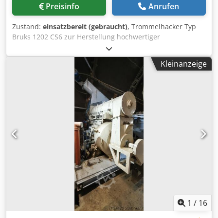
4.200 1/min. Spindelnase KK Gr.8 Spindelvorderlager Ø
Preisinfo
Anrufen
140 mm Spindelbohrung Ø 91 mm Drehzahlbereich: 2
Stufen Bereichsumschaltung bei voller Drehzahl ▪ Untere
Zustand:
einsatzbereit (gebraucht)
, Trommelhacker Typ
Revolver: 12 Stationen In ZB-Achse mit Zylinderrollen-
Bruks 1202 CS6 zur Herstellung hochwertiger
Wälzführung In XB-Achse mit Gleitführung ▪
Zellstoffhackschnitzel aus sperrigen Mischabfällen wie:
Kollisionsvermeidungssystem CAS in Echtzeit ▪ 19“ Farb-
Dsdpfx Aeuhvhpodkekr Kanten, Platten, Schnittreste,
LCD TFT (1280x1024) mit 3D-Farbgrafik als Touch
Kleinanzeige
Sperrholz, Furnier- und Tischlerabfälle sowie Stammholz.
Screen/Panel mit vertikalem Bildschirm und neigbarer
Der Hacker kann Zellstoff- und Plattenhackschnitzel oder
Tastatur (schräg einstellbar) ▪ Zweites Betriebssystem
Brennstoffhackschnitzel produzieren. Kapazität bis zu 50
Windows 7 für Bedienung und Datenkommunikation offen
m3 Hackschnitzel pro Stunde Mit größerem Elektromotor
und frei nutzbar für Windows 7 kompatible Anwendungen
bis zu 100 m3 Hackschnitzel pro Stunde Elektromotor 75
▪ Programmierbarer Reitstock auf W-Achse mit
kW
hydraulischer Pinole ▪ Werkzeugmagazin 40 Stationen
Dkedpfx Aoyviigedksr ▪ C-Achse 360° Positionierung in
0,001° ▪ Y-Achse mit Hub + 150 / -150 = 300mm ▪ B-Achse
240° Positionierung in 0,001° ▪ Werkzeugspindel (Okuma-
Motorspindel): 22kW / 120Nm / 12.000 1/min ▪ Innere
Kühlmittelzufuhr für rotierende Werkzeuge, Pumpe mit
Druck max. 20bar Einschließlich Beutelfilter,
Außenkühlung Werkzeugspindel, Pumpe mit Druck max.
1
/
16
3bar ▪ Werkzeugsystem HSK-A63 ▪
Werkzeugüberwachungssystem für Standzeit und Bruch ▪