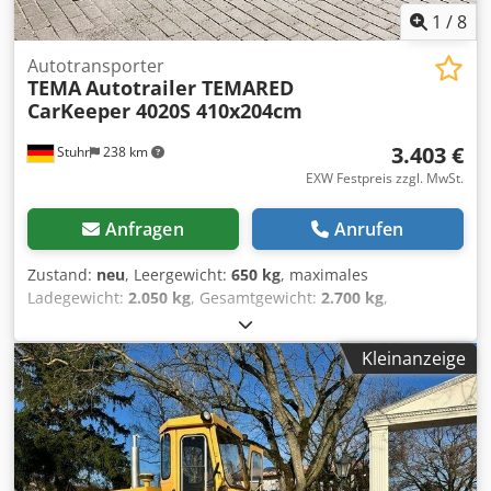
1
/
8
Autotransporter
TEMA
Autotrailer TEMARED
CarKeeper 4020S 410x204cm
3.403 €
Stuhr
238 km
EXW Festpreis zzgl. MwSt.
Anfragen
Anrufen
Zustand:
neu
, Leergewicht:
650 kg
, maximales
Ladegewicht:
2.050 kg
, Gesamtgewicht:
2.700 kg
,
Laderaumlänge:
4.100 mm
, Laderaumbreite:
2.040 mm
,
Reifengröße:
195/55r10c
, Ankippbarer Autotrailer vom
Kleinanzeige
Anhängerhersteller TEMARED Modell CAR KEEPER 4020S.
Ein Autotransportanhänger geeignet für die meisten PKW
auch tiefere Fahrzeuge können gut verladen werden.
Serienausstattung des Autotransporter ist die
Kippfunktion mit Hebehilfen durch Gewichtsverlagerung,
seitliches Lochprofil, Zurrösen, Stützrad, Seilwinde mit