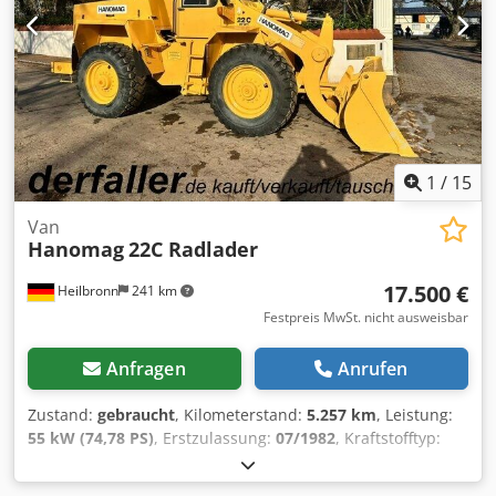
Halter, Auffahrschienen einschiebbar, Rahmen geschweißt
feuerverzinkt und eine V-Deichsel. Die gesamte
Ausstattung und technische Daten finden Sie weiter
unten. Diesen Pkwanhänger für Autotransport bekommen
Sie auch mit geschlossenen Boden. Zubehör für Trailer
wie Plane und Gestell, Holzboden, Bordwände,
Werkzeugbox, Autozurrgurte, Zurrgurte, Stützen und
Diebstahlsicherung bieten wir auch kostengünstig an.
1
/
15
Codpfegwfthex Aqpsrf
Van
Hanomag
22C Radlader
17.500 €
Heilbronn
241 km
Festpreis MwSt. nicht ausweisbar
Anfragen
Anrufen
Zustand:
gebraucht
, Kilometerstand:
5.257 km
, Leistung:
55 kW (74,78 PS)
, Erstzulassung:
07/1982
, Kraftstofftyp:
Diesel
, Gesamtgewicht:
8.000 kg
, Farbe:
Gelb
, Getriebetyp:
mechanisch
, Federung:
Sonstige
, Anzahl der Sitzplätze:
1
,