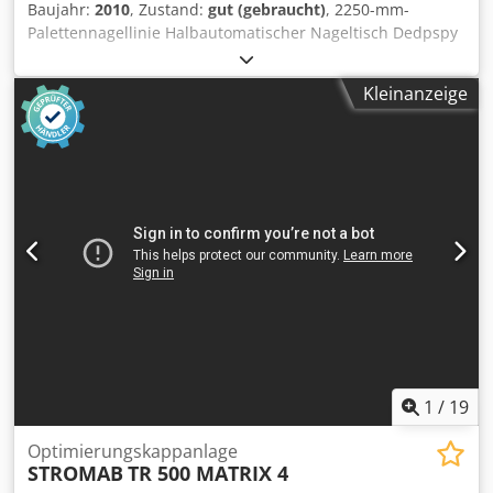
Baujahr:
2010
, Zustand:
gut (gebraucht)
, 2250-mm-
Palettennagellinie Halbautomatischer Nageltisch Dedpspy
H Erofx Aiuokr Turner + (optionaler Marker) Stapler
(maximal 3000 mm) Überweisen
Kleinanzeige
1
/
19
Optimierungskappanlage
STROMAB
TR 500 MATRIX 4