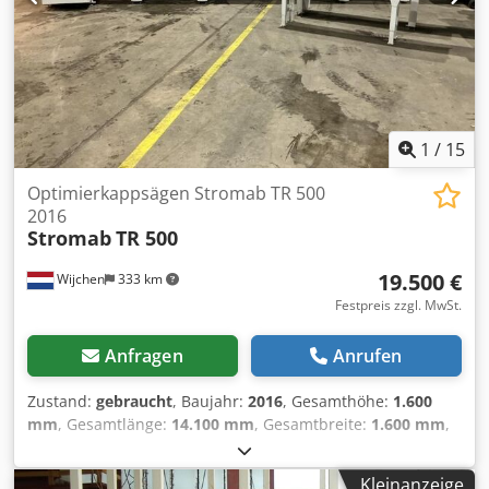
1
/
15
Optimierkappsägen Stromab TR 500
2016
Stromab
TR 500
19.500 €
Wijchen
333 km
Festpreis zzgl. MwSt.
Anfragen
Anrufen
Zustand:
gebraucht
, Baujahr:
2016
, Gesamthöhe:
1.600
mm
, Gesamtlänge:
14.100 mm
, Gesamtbreite:
1.600 mm
,
Farbe: Grau Gewicht: 2.500 kg - Baujahr: 2016 -
Dokumentation verfügbar: Ja - CE-Kennzeichnung
Kleinanzeige