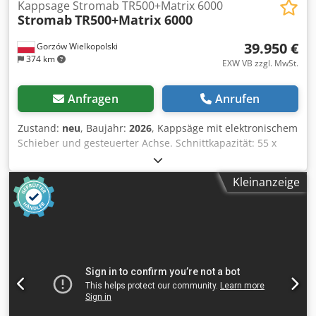
Kappsage Stromab TR500+Matrix 6000
Stromab
TR500+Matrix 6000
39.950 €
Gorzów Wielkopolski
374 km
EXW VB zzgl. MwSt.
Anfragen
Anrufen
Zustand:
neu
, Baujahr:
2026
, Kappsäge mit elektronischem
Schieber und gesteuerter Achse. Schnittkapazität: 55 x
360, 80 x 340, 95 x 325, 125 x 295, 135 x 280 mm
Mindestdicke des Werkstücks mm.10 Arbeitstisch um 8°
Kleinanzeige
geneigt Technische Eigenschaften des Schneidwerks:
Pneumatische Aufwärtssäge TR500 Motorleistung 10 PS
(7,5 kW), Volt 400/50 Hz. TCT Blattdurchmesser 500 mm.,
F=30 Z=144 S=4,6 Schneidzyklusgeschwindigkeit: 4
Sekunden Technische Merkmale des Vorschubsystems:
PUSH FEED SYSTEM VERFÜGBAR LINKE UND RECHTE SEITE
Vorschub durch Zahnstangensystem und bürstenlosen
Motor Positioniergenauigkeit +/- 0,4 mm Starker
Einzugsmotor für ein Paketgewicht von 80 kg Maximale