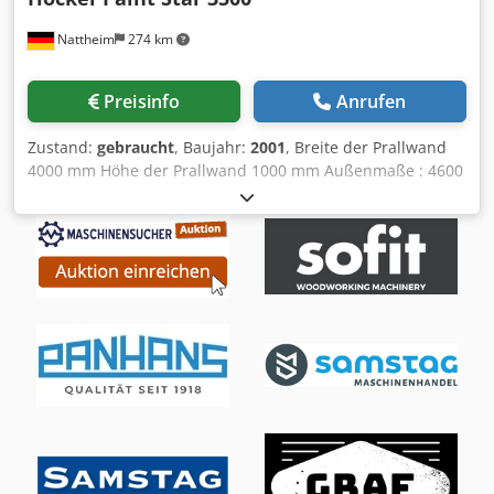
vorbehalten. Dkedpfx Aoxiza Uoiuor
Nattheim
274 km
Preisinfo
Anrufen
Zustand:
gebraucht
, Baujahr:
2001
, Breite der Prallwand
4000 mm Höhe der Prallwand 1000 mm Außenmaße : 4600
x 1500 mm 2 x 1.5 kW Motore gesammt
Nennvolumenstrom 7000 m³/h rechts und links
Absaugstutzen mit 300 mm D Dkodovvizkjpfx Aiuer
Lagerort: Garbsen