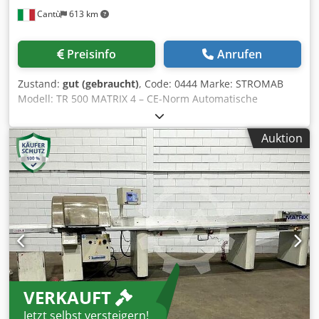
Cantù
613 km
Preisinfo
Anrufen
Zustand:
gut (gebraucht)
, Code: 0444 Marke: STROMAB
Modell: TR 500 MATRIX 4 – CE-Norm Automatische
Kreissäge mit Vorschubsystem Matrix 4 – mit
Fehlererkennung und 4 Optimierungskriterien – CE-Norm
Auktion
Für die Zuschneidung und Endbearbeitung von Brettern,
Leisten, Quadratprofilen aus Massivholz oder
Holzwerkstoffen. Blattdurchmesser 500 mm –
Motorleistung 10 PS – Blattumdrehungen 3000
Schnittabmessungen: Bei einer Dicke von 60 mm beträgt
die Schnittbreite 360 mm – bei einer Dicke von 100 mm
beträgt die Schnittbreite 325 mm – bei einer Dicke von 115
mm beträgt die Schnittbreite 300 mm – bei einer Dicke von
135 mm beträgt die Schnittbreite 250 mm.
Arbeitstischhöhe 1000 mm Bewegungsrichtung von rechts
VERKAUFT
nach links Elektronisch programmiertes Vorschubsystem
Matrix 1 für programmiertes, sequenzielles Schneiden
Jetzt selbst versteigern!