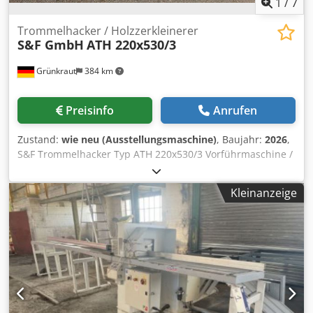
1
/
7
PC €360,00 - Auslauftisch €360,00/m
Trommelhacker / Holzzerkleinerer
S&F GmbH
ATH 220x530/3
Grünkraut
384 km
Preisinfo
Anrufen
Zustand:
wie neu (Ausstellungsmaschine)
, Baujahr:
2026
,
S&F Trommelhacker Typ ATH 220x530/3 Vorführmaschine /
Messemaschine / Neumaschine Massive Ausführung mit
langer Lebensdauer Einzugshöhe: 200 mm Einzugsbreite:
Kleinanzeige
500 mm Anzahl Hackmesser: 2 Stück Anzahl Gegenmesser:
1 Stück Rotordurchmesser: 520 mm (Vollstahlrotor) Anzahl
Einzugswalzen: 3 Stück Durchsatzleistung: bis ca. 20 rm/h
* Hacklänge: ca. 30 mm Antriebsleistung Hacker: 45 kW
bzw. nach Absprache Dedpfx Aew I R Rnoiuokr
Antriebsleistung Einzugswalzen: 2 x 2,2 kW Betriebs-/
Steuerspannung:400/220 V, 50 Hz Gewicht: 2.600 kg
*abhängig von Hacklänge, kW Hauptmotor, Messerzahl,