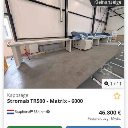
Kleinanzeige
mit Streifenmesser sofort einsatzbereit
1
/
11
Kappsäge
Stromab
TR500 - Matrix - 6000
46.800 €
Staphorst
334 km
Festpreis zzgl. MwSt.