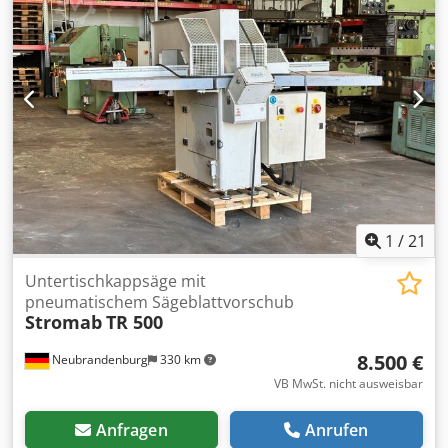
- Messerdurchmesser: 500 - maximale Schnittleistung: 360
mm (L) bis 60 mm (H) 135 mm (H) bis 280 mm (L) Dkodpet U
Izpofx Aiuer - Motorleistung 10 PS - 415 Volt - Matr. 1377 -
Jahr 2007
1
/
21
Untertischkappsäge mit
pneumatischem Sägeblattvorschub
Stromab
TR 500
8.500 €
Neubrandenburg
330 km
VB MwSt. nicht ausweisbar
Anfragen
Anrufen