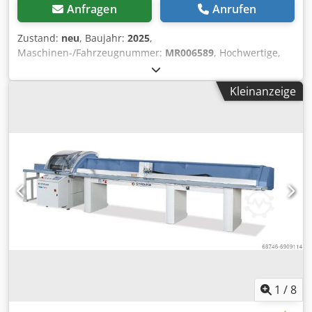
Anfragen
Anrufen
Zustand:
neu
, Baujahr:
2025
,
Maschinen-/Fahrzeugnummer:
MR006589
, Hochwertige,
schnelle Kappsäge mit automatischem Vorschubsystem
und Optimierungssoftware. Diese Maschine ist mit einer
Kleinanzeige
Funktion ausgestattet, bei der Materialfehler mittels
Kreidestrichen erkannt werden können. Die Maschine
verfügt über folgende Ausstattungsmerkmale: -
Pneumatischer Andrückzylinder rechts von der Säge -
Pneumatischer Andrückzylinder links von der Säge - 'OPTI'-
Paket mit Materiallängenerkennung und zusätzlichen
Optimierungskriterien - 'OPTI PLUS'-Paket mit Fotozellen-
Erkennung von Materialfehlern - Maschine mit
Auslauftisch (pro Meter) - Etikettendrucker - MO9416XLTD
Technische Spezifikationen: - Gehrungswinkel: 90° -
Maximale Schnittlänge: 360 mm - Maximale Schnitthöhe:
135 mm - Maximale Vorschublänge: 6000 mm -
Sägelistenimport: Ja - Kreidestricherkennung: Ja -
Maximaler Sägeblattdurchmesser: 500 mm Dedpfey I N
1
/
8
Akjx Aiuokr - Motorleistung: 10 PS - Seriennummer: 10561