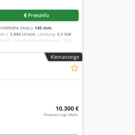
Preisinfo
chnitthöhe (max.):
145 mm
,
in.):
2.800 U/min
, Leistung:
5,5 kW
5,5 kW • Scheibendurchmesser – 500
m • maximale Schnitthöhe - 145 mm
5 • Geräuschemission - 85,5 dB(A) • Die
Kleinanzeige
en Fotos sichtbar sind (2 x 2,0 m) •
eine Transportkosten
10.300 €
Festpreis zzgl. MwSt.
Mehr Bilder anfragen