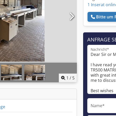
1 Inserat onlin
Bitte um 
ANFRAGE S
Nachricht*
1
/
5
Name*
äge