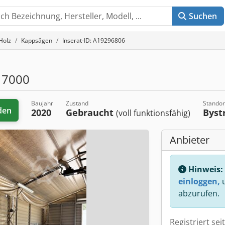
Suchen
Holz
Kappsägen
Inserat-ID: A19296806
 7000
Baujahr
Zustand
Standor
den
2020
Gebraucht
Byst
(voll funktionsfähig)
Anbieter
Hinweis:
einloggen,
u
abzurufen.
Registriert sei