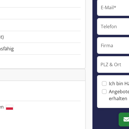
E-Mail*
Telefon
t)
Firma
nsfähig
PLZ & Ort
Ich bin H
Angebote
erhalten
len