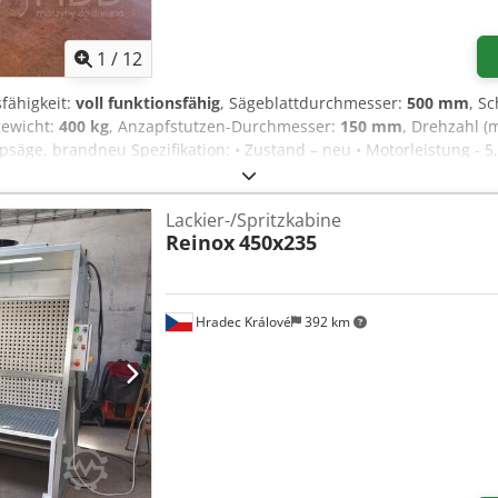
1
/
12
sfähigkeit:
voll funktionsfähig
, Sägeblattdurchmesser:
500 mm
, S
gewicht:
400 kg
, Anzapfstutzen-Durchmesser:
150 mm
, Drehzahl (m
säge, brandneu Spezifikation: • Zustand – neu • Motorleistung - 
• Motordrehzahl – 2.800 U/min • maximale Schnittbreite - 510 m
usziehtische – 2 x 2 m • Gewicht 400 kg • Produktionsjahr 2024/202
Lackier-/Spritzkabine
tere Informationen: • Tische, die auf den der Maschine beiliegend
Reinox
450x235
en • Der angegebene Preis beinhaltet keine Mehrwertsteuer und k
Hradec Králové
392 km