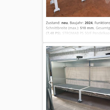
Zustand:
neu
, Baujahr:
2024
, Funktion
Schnittbreite (max.):
510 mm
, Gesamt
(7,48 PS)
, STROMAB PS 50/F Pendelkapp
mm • Motorwellendurchmesser - 30 mm 
Codpfx Ajrdwm Teh Rsrf • zusätzliche A
Maschine entspricht den CE-Normen Wei
Verfügbar innerhalb von 7-10 Werktag