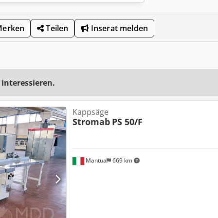
Merken
Teilen
Inserat melden
 interessieren.
Kappsäge
Stromab
PS 50/F
Mantua
669 km