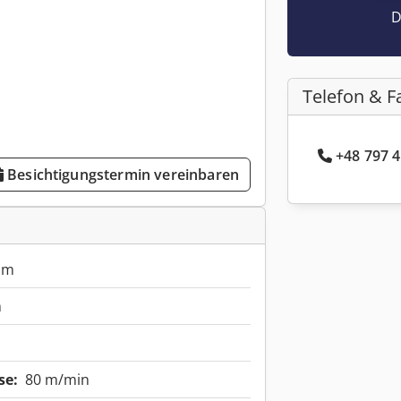
D
Telefon & F
+48 797 4
Besichtigungstermin vereinbaren
mm
m
m
se:
80 m/min