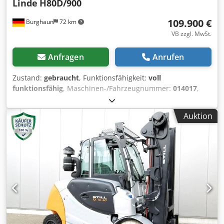
Linde
H80D/900
109.900 €
Burghaun
72 km
VB zzgl. MwSt.
Anfragen
Anrufen
Zustand:
gebraucht
, Funktionsfähigkeit:
voll
funktionsfähig
, Maschinen-/Fahrzeugnummer:
014017
,
Baujahr:
2021
, Betriebsstunden:
758 h
, Tragkraft:
8.000 kg
,
Hubhöhe:
4.400 mm
, Freihub:
1.500 mm
, Kraftstofftyp:
Auktion
Diesel
, Masttyp:
Triplex
, Bauhöhe:
2.850 mm
, Gabellänge:
2.400 mm
, Antriebsart:
Diesel
, Dieselstapler
Fahrgestellnummer: 014017 Lastschwerpunkt: 900
Masttyp: Triplex Zustand Technisch: gut Cedpfxoxybb Hj Ai
Djrf Bereifung vorne Typ: Superelastik Bereifung hinten
Typ: Superelastik Beschreibung: Finden Sie Ihren
Gabelstaplerbei STA-TECH! Ob Hubwagen, Elektro-, Diesel-
oder Treibgas-Stapler – wir bieten preiswerte, fahrbereite
Modelle und neue Gabelstapler. STA-TECH ist Ihr Partner
für: ● Kauf und Vermietung von Gabelstaplern und