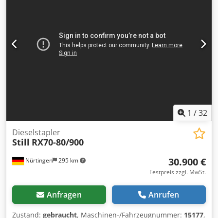
Uhr nach telefonischer Terminabsprache zu besichtigen.
und daher für uns unverbindlich. Einen Zwischenverkauf
Bei Bedarf kann der Artikel sofort mitgenommen werden.
behalten wir uns vor; es gelten ausschließlich unsere
alle Maße sind ca.-Maße Weitere Angebote aus
Geschäfts- und Verkaufsbedingungen. Über uns mehr als
Gastronomie, Lagertechnik, Rollwagen Für alle Angebote
400 eigene Maschinen im Lager über 15.000 m²
gilt: alle Angaben unter Vorbehalt - Fotos ähnlich !!
Lagerfläche, Krankapazität 70 t mehr als 10.000 Artikel
Zubehör für Ihre Werkstatt Sie wollen Maschinen
Produktionslinien oder Ihren Betrieb verkaufen, dann
sprechen Sie uns an. Weitere Angebote finden Sie auf
unserer Webseite. Besichtigungen sind nach Absprache
möglich. Wir freuen uns auf Ihren Besuch. Ihr Markus
Hirsch Team
1
/
32
Dieselstapler
Still
RX70-80/900
30.900 €
Nürtingen
295 km
Festpreis zzgl. MwSt.
Anfragen
Anrufen
Zustand:
gebraucht
, Maschinen-/Fahrzeugnummer:
15177
,