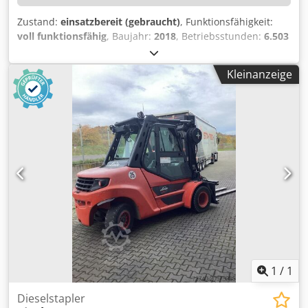
Zustand:
einsatzbereit (gebraucht)
, Funktionsfähigkeit:
voll funktionsfähig
, Baujahr:
2018
, Betriebsstunden:
6.503
h
, Tragkraft:
6.000 kg
, Hubhöhe:
3.400 mm
, Kraftstofftyp:
Diesel
, Bauhöhe:
2.880 mm
, Leergewicht:
11.250 kg
,
Kleinanzeige
TECHNISCHE DETAILS Tragkraft: 6.000 kg Hubhöhe: 3.400
mm Bauhöhe: 2.880 mm MASCHINEN-DETAILS Credpfsza
Dn Rox Ai Djf Kraftstofftyp: Diesel Vorderreifengröße:
355/65-15 Hinterreifengröße: 250-15 Abmessungen &
Gewicht Gesamtlänge: 3.450 mm Leergewicht: 11.250 kg
Betriebsstunden: 6.503 h AUSSTATTUNG Kabine 3. Ventil
Arbeitsscheinwerfer vorne Arbeitsscheinwerfer hinten
Heizung Vollkabine CE Zertifikat
1
/
1
Dieselstapler