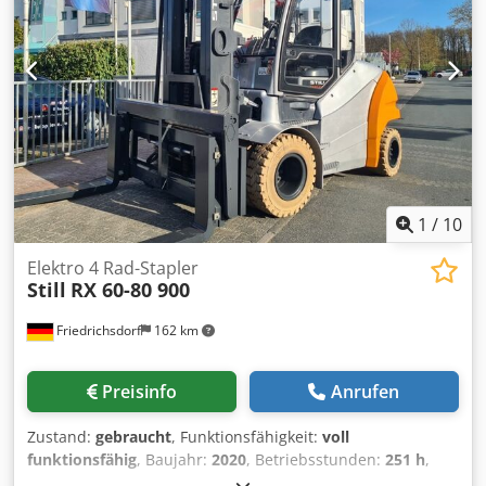
15 (40%) Gewicht: 11.250 kg Betriebsstunden: 6.503 h
AUSSTATTUNG 3. Ventil Arbeitsscheinwerfer hinten
Arbeitsscheinwerfer vorn Heizung Vollkabine
1
/
10
Elektro 4 Rad-Stapler
Still
RX 60-80 900
Friedrichsdorf
162 km
Preisinfo
Anrufen
Zustand:
gebraucht
, Funktionsfähigkeit:
voll
funktionsfähig
, Baujahr:
2020
, Betriebsstunden:
251 h
,
Tragkraft:
8.000 kg
, Hubhöhe:
4.490 mm
, Freihub:
1.550