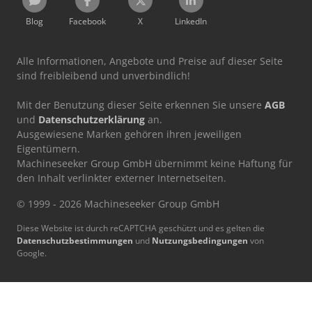
Blog
Facebook
X
LinkedIn
Alle Informationen, Angebote und Preise auf dieser Seite
sind freibleibend und unverbindlich!
Mit der Benutzung dieser Seite erkennen Sie unsere
AGB
und
Datenschutzerklärung
an.
Ausgewiesene Marken gehören ihren jeweiligen
Eigentümern.
Machineseeker Group GmbH übernimmt keine Haftung für
den Inhalt verlinkter externer Internetseiten.
© 1999 - 2026 Machineseeker Group GmbH
Diese Website ist durch reCAPTCHA geschützt und es gelten die
Datenschutzbestimmungen
und
Nutzungsbedingungen
von
Google.