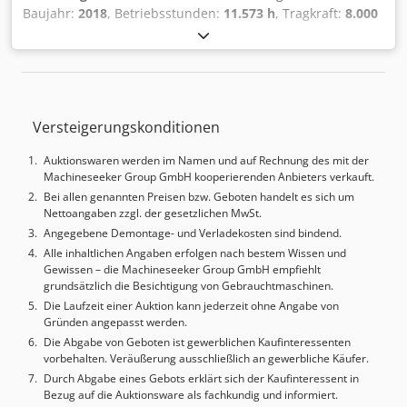
Baujahr:
2018
, Betriebsstunden:
11.573 h
, Tragkraft:
8.000
kg
, Hubhöhe:
3.050 mm
, Lastschwerpunkt:
900 mm
,
Kraftstofftyp:
Diesel
, Masttyp:
Simplex
, Bauhöhe:
2.860
mm
, Gabellänge:
2.400 mm
, Ausstattung:
Kabine
, 4949984
Credpfow U Hlhsx Ai Dsf Seriennummer: 517344J00032
Versteigerungskonditionen
Auktionswaren werden im Namen und auf Rechnung des mit der
Machineseeker Group GmbH kooperierenden Anbieters verkauft.
Bei allen genannten Preisen bzw. Geboten handelt es sich um
Nettoangaben zzgl. der gesetzlichen MwSt.
Angegebene Demontage- und Verladekosten sind bindend.
Alle inhaltlichen Angaben erfolgen nach bestem Wissen und
Gewissen – die Machineseeker Group GmbH empfiehlt
grundsätzlich die Besichtigung von Gebrauchtmaschinen.
Die Laufzeit einer Auktion kann jederzeit ohne Angabe von
Gründen angepasst werden.
Die Abgabe von Geboten ist gewerblichen Kaufinteressenten
vorbehalten. Veräußerung ausschließlich an gewerbliche Käufer.
Durch Abgabe eines Gebots erklärt sich der Kaufinteressent in
Bezug auf die Auktionsware als fachkundig und informiert.