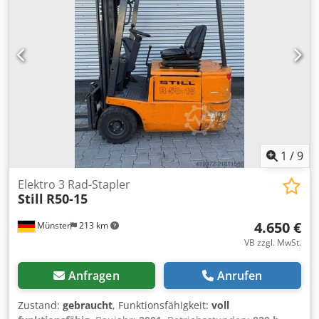
kg Betriebsstunden: 51219 h
1
/
9
Elektro 3 Rad-Stapler
Still
R50-15
4.650 €
Münster
213 km
VB zzgl. MwSt.
Anfragen
Anrufen
Zustand:
gebraucht
, Funktionsfähigkeit:
voll