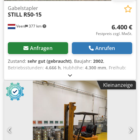
Gabelstapler
STILL
R50-15
6.400 €
Veen
377 km
Festpreis zzgl. MwSt.
Anfragen
Anrufen
Zustand:
sehr gut (gebraucht)
, Baujahr:
2002
,
Betriebsstunden:
4.666 h
, Hubhöhe:
4.300 mm
, Freihub:
1.510 mm
, Kraftstofftyp:
elektrisch
, Masttyp:
Triplex
,
Gabellänge:
1.150 mm
, Gesamthöhe:
1.990 mm
, Farbe:
Kleinanzeige
Sonstige
, zGG: 3.090 kg Dodpezifl Ijfx Ahrjck Hubkapazität:
1.500 kg WENIG STUNDEN! Batterie 24V 8PzS 1000Ah 2025
mit Zentralbefüllung, 380V Hochfrequenz-Lader,
Seitenschieber, Freihub, Gabellänge 1150 mm, SE-Banden
85%, Arbeitsleuchten, Gut gepflegt!