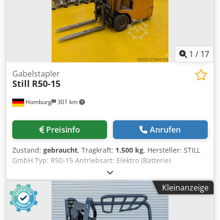
1
/
17
Gabelstapler
Still
R50-15
Homburg
301 km
Preisinfo
Anrufen
Zustand:
gebraucht
, Tragkraft:
1.500 kg
, Hersteller: STILL
GmbH Typ: R50-15 Antriebsart: Elektro (Batterie)
Tragfähigkeit: 1500 kg Lastschwerpunkt: 500 mm Bauart:
Frontstapler, Gegengewichtsstapler Reifen: Vollgummi
Kleinanzeige
oder Superelastik (industriegängig) Fahrmotor:
Elektromotor Dodpoy I A Akofx Ahreck Hubmotor:
Elektromotor Batteriespannung: 80 V Eigengewicht: 2605