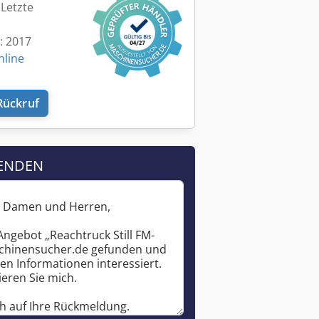
 Letzte
t: 2017
nline
Rückruf
ENDEN