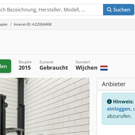
Suchen
apler
Inserat-ID: A22066468
Baujahr
Zustand
Standort
den
2015
Gebraucht
Wijchen
Anbieter
Hinweis:
einloggen,
u
abzurufen.