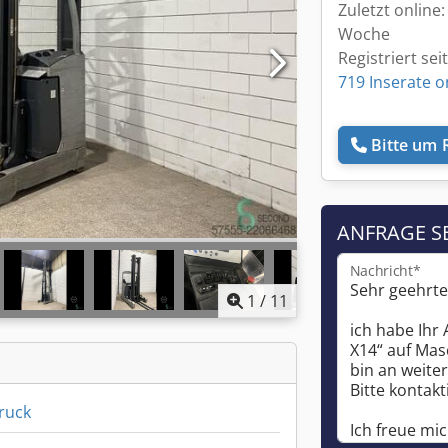
Zuletzt online:
Woche
Registriert sei
719 Inserate o
Bitte um 
ANFRAGE S
Nachricht*
1
/
11
ruck