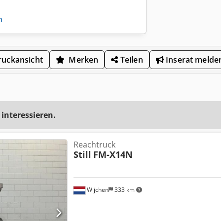
n
uckansicht
Merken
Teilen
Inserat melde
 interessieren.
Reachtruck
Still
FM-X14N
Wijchen
333 km