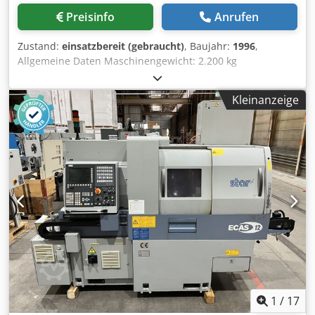
Preisinfo
Anrufen
Zustand:
einsatzbereit (gebraucht)
, Baujahr:
1996
,
Allgemeine Daten Maschinengewicht: 2.200 kg
Maschinenhöhe: 1.700 mm Maschinentiefe: 1.200 mm
Abmessungen Maschinenlänge: 2.200 mm Diese 3-Achsen-
Kleinanzeige
Drehmaschine Star SR 20 R III wurde 1996 gefertigt. Sie
verfügt über einen maximalen Drehdurchmesser von 20
mm, Spindeldrehzahlen bis zu 8.000 U/min und eine
Eilganggeschwindigkeit von 35 m/min. Ideal für
Präzisionsdrehbearbeitung ist sie mit sechs festen
Drehtool-Stationen und fünf radial angetriebenen
Werkzeugstationen ausgestattet. Wenn Sie hochwertige
Drehbearbeitungsmöglichkeiten suchen, empfehlen wir
die bei uns zum Verkauf stehende Star SR 20 R III.
Kontaktieren Sie uns für weitere Informationen. Dksdpfx
Asx D Dwfslasr Anwendungsarten Drehen
1
/
17