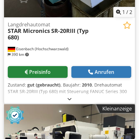
1
/
2
Langdrehautomat
STAR Micronics
SR-20RIII (Typ
680)
Eisenbach (Hochschwarzwald)
390 km
Preisinfo
Anrufen
Zustand:
gut (gebraucht)
, Baujahr:
2010
, Drehautomat
STAR SR-20RIII (Typ 680) mit Steuerung FANUC Series 300
iS Model A, Serien-Nr. 0781 (062), Baujahr 2010,
Betriebsstunden gem. Geschäftsleitung geschätzt ca.
Kleinanzeige
26.931 Bh, Späneförderer MAYFRAM, Stangenlader FMB
Turbo 2-20 Dsdpoztddqefx Alaekr