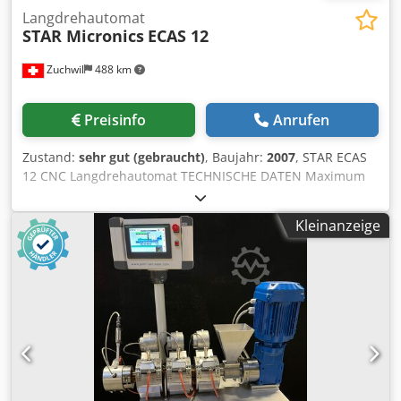
Langdrehautomat
STAR Micronics
ECAS 12
Zuchwil
488 km
Preisinfo
Anrufen
Zustand:
sehr gut (gebraucht)
, Baujahr:
2007
, STAR ECAS
12 CNC Langdrehautomat TECHNISCHE DATEN Maximum
machining diameter: 13 mm Max. headstock stroke: 205
mm Maximum drilling capability: Stationary tool: 10 mm
Kleinanzeige
Power driven tool: 8 mm Maximum tapping capability:
Stationary tool: M8 x P 1.25 Power driven tool: M6 X P1.0
Maximum milling capability: 10 mm Maximum die cutting
capability: M8 x P1.25 Maximum slotting capability: 1.5 x 4
mm Feed rate: Z1, X1, Y1, Z2, X2, Z3, X3, Y3: 18’000 mm/min
Dsdpfx Aewf Aclolaekr C1, C2: 194’400°/min Maximum
turning feed rate: Z1, X1, Y1, Z2, X2, Z3, X3, Y3: 18’000
mm/min C1, C2: 194’400°/min Minimum input increment:
X1, X2, X3: 0.001 mm Z1, Z2, Z3, Y1, Y3: 0.001 mm C1, C2: