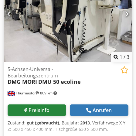
1
/
3
5-Achsen-Universal-
Bearbeitungszentrum
DMG MORI
DMU 50 ecoline
Thurmaston
809 km
Preisinfo
Anrufen
Zustand:
gut (gebraucht)
, Baujahr:
2013
, Verfahrwege X Y
Z: 500 x 450 x 400 mm, Tischgröße 630 x 500 mm,
Tischbelastung 200 kg, B-Achse -5/+110 Grad, C-Achse 360°