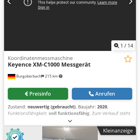
1
/
14
Koordinatenmessmaschine
Keyence
XM-C1000 Messgerät
Burgoberbach
215 km
Preisinfo
Anrufen
Zustand:
neuwertig (gebraucht)
, Baujahr:
2020
,
Funktionsfähigkeit:
voll funktionsfähig
, Zum Verkauf steht
ein Messystem von Keyence, mit dem Typ XM- C1000 Das
Messystem ist etwas besonderes, da man die zu
Kleinanzeige
Messenden Punkte per Hand abfährt Sehr
Bedienerfreundlich und Intuitives System. Kompakt und