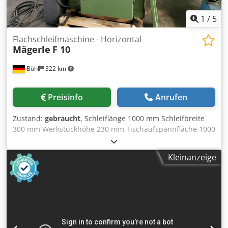
Düsenspitze 9. In-Mould-Nadeldüsen: Elektrisch &amp
1
/
5
Flachschleifmaschine - Horizontal
Mägerle
F 10
Bühl
322 km
Preisinfo
Anrufen
Zustand:
gebraucht
, Schleiflänge 1000 mm Schleifbreite
300 mm Werkstückhöhe 230 mm Tischaufspannfläche 1000
x 240 mm Dedsu Dn Txepfx Alaskr x-Weg 1000 mm y-Weg
270 mm z-Weg 350 mm Schleifscheibendurchmesser 240
Kleinanzeige
mm Schleifspindeldrehzahl 2180 U/min
Tischgeschwindigkeit -stufenlos- 3 - 30 m/min
Gesamtleistungsbedarf 4,5 kW Maschinengewicht ca. 2,8 t
Abmessungen der Maschine L x B x H 2,36 x 1,37 x 2,0 m
Zubehör: Magnetplatte 680 x 200 mm, Schleifscheibe mit
Flansch (ø 240 x 25 mm), Nassschleifeinrichtung