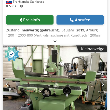
Trenčianske Stankovce
598 km
Preisinfo
Anrufen
Zustand:
neuwertig (gebraucht)
, Baujahr:
2019
, Arburg
1200 T 2000-800 (Vertikalmaschine mit Rundtisch 1200mm)
Schließeinheit 2000T Tischdurchmesser: 1200mm
Winkeldrehung: 180 Grad Schließkraft: 200 Tonnen
Kleinanzeige
Öffnungskraft max. kN/mm: 115/500 Spritzeinheit
Djdpfxswugczj Alaekr Schneckendurchmesser: 45 mm
Schussvolumen: 318 cm3 Schussgewicht: 291 g
Einspritzdruck: 2470 bar 1. Modell: T-Modell 2.
Maschinentyp: 1200 T 2000 - 800 3. Plastifiziereinheit:
Thermoplastischer Zylinder 45 mm, hochverschleißfest 4.
Schraube: Verstärkte Schraubenkupplung für keilförmige
Kupplungsgeometrie 5. Steuerung: SELOGICA 'direct'
Steuerung 6. Technologiestufe: Stufe 2 servogesteuert mit
2 Regelpumpen 7. Rundtisch: Fortschrittliche Ergonomie-
Sonderausführung, 2-stufig 180° vorwärts/rückwärts
alternierend 8. Düsen: Offene Düse 45 mm mit