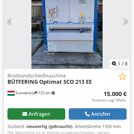
Anschlusswerte 3 / N / PE Versorgungsspannung [V] 400V
bei 50 Hz Steuerspannung [V] 24V Keramische Heizbänder
[W] 1200W Anzahl Heizbänder 3 Max. Ausstoß ca. 5kg/h
Max. Verarbeitungstemperatur [°C] 300
1
/
8
Breitbandschleifmaschine
BÜTFERING
Optimat SCO 213 EE
15.000 €
Szendehely
725 km
Festpreis zzgl. MwSt.
Anfragen
Anrufen
Zustand:
neuwertig (gebraucht)
, Arbeitsbreite 1350 mm
Die Maschine ist in einem ausgezeichneten, neuen