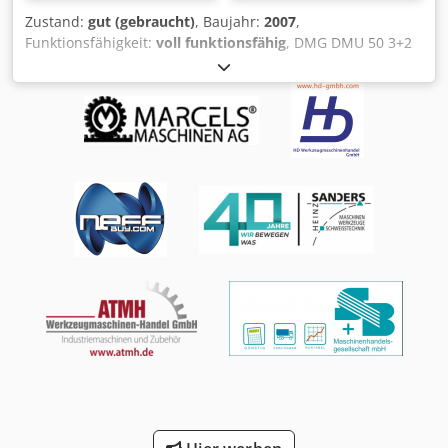
Zustand:
gut (gebraucht)
, Baujahr:
2007
,
Funktionsfähigkeit:
voll funktionsfähig
, DMG DMU 50 3+2
Achsen SPINDEL überholt 01/2026 Steuerung Heidenhain
iTNC 530 Stunden : 11275h Programm x-Weg 500 mm y-
Weg 450 mm z-Weg 400 mm Steuerung iTNC 530
Heidenhain Drehzahlbereich - Hauptspindel 20 - 10.000
min/-1 Werkzeugaufnahme SK 40 DIN 69871
Tischaufspannfläche 700 x 500 mm max. Tischbelastung
500 kg T-Nuten 7x 14 x 63 mm Djdpfjza T A Dex Alaskr
Anzahl der Werkzeugplätze 30 pos. max. Werkzeuggewicht
6 kg Eilgang 24 m/min Vorschubkraft 4,5 kN
Vorschubgeschwindigkeit 1 - 24.000 mm/min
Gesamtleistungsbedarf 26 kVA Maschinengewicht ca. 4,5 t
Raumbedarf ca. 4,5 x 3,5 x 2,3 m Späneförderer Handrad
Messtaster Kühlmittelpistole sofort verfügbar