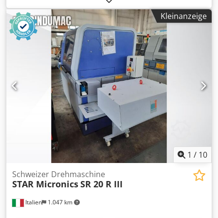
(0,001 Grad), Spindeldrehzahl 12.000 U/min,
Kleinanzeige
Spindelaufnahme ISO 40, 30-fach Werkzeugwechsler,
Siemens 840D Steuerung, Späneförderer. Dedpfxezicmpo
Alaskr
1
/
10
Schweizer Drehmaschine
STAR Micronics
SR 20 R III
Italien
1.047 km