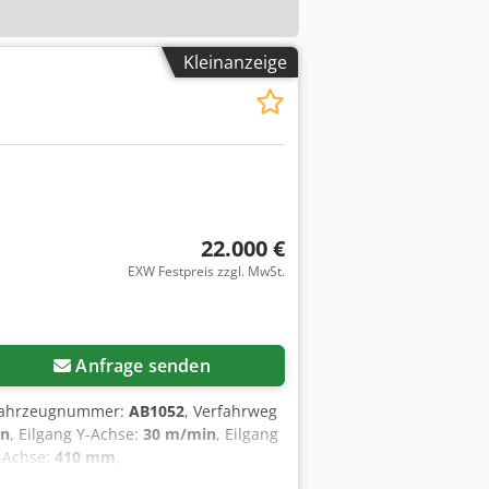
Kleinanzeige
22.000 €
EXW Festpreis zzgl. MwSt.
Anfrage senden
/Fahrzeugnummer:
AB1052
, Verfahrweg
in
, Eilgang Y-Achse:
30 m/min
, Eilgang
-Achse:
410 mm
,
chwindigkeit Z-Achse:
30 m/min
,