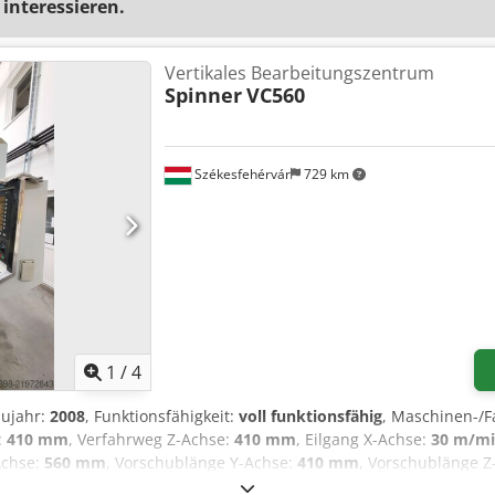
 interessieren.
Vertikales Bearbeitungszentrum
Spinner
VC560
Székesfehérvár
729 km
1
/
4
aujahr:
2008
, Funktionsfähigkeit:
voll funktionsfähig
, Maschinen-
:
410 mm
, Verfahrweg Z-Achse:
410 mm
, Eilgang X-Achse:
30 m/m
Achse:
560 mm
, Vorschublänge Y-Achse:
410 mm
, Vorschublänge Z
 m/min
, Vorschubgeschwindigkeit Y-Achse:
30 m/min
, Vorschubges