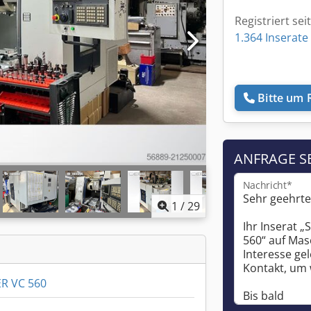
Registriert sei
1.364 Inserate
Bitte um 
ANFRAGE S
Nachricht*
1
/
29
R VC 560