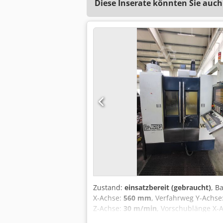
Diese Inserate könnten Sie auch
Zustand:
einsatzbereit (gebraucht)
, B
X-Achse:
560 mm
, Verfahrweg Y-Achse
Z-Achse:
30 m/min
, Vorschublänge X-
Vorschubgeschwindigkeit X-Achse:
30