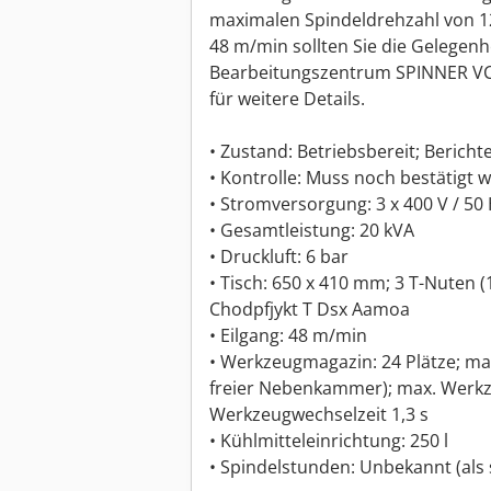
maximalen Spindeldrehzahl von 1
48 m/min sollten Sie die Gelegenhe
Bearbeitungszentrum SPINNER VC 
für weitere Details.
• Zustand: Betriebsbereit; Berich
• Kontrolle: Muss noch bestätigt 
• Stromversorgung: 3 x 400 V / 50
• Gesamtleistung: 20 kVA
• Druckluft: 6 bar
• Tisch: 650 x 410 mm; 3 T-Nuten 
Chodpfjykt T Dsx Aamoa
• Eilgang: 48 m/min
• Werkzeugmagazin: 24 Plätze; m
freier Nebenkammer); max. Werk
Werkzeugwechselzeit 1,3 s
• Kühlmitteleinrichtung: 250 l
• Spindelstunden: Unbekannt (als