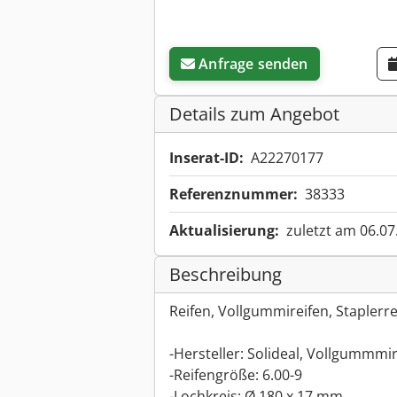
Anfrage senden
Details zum Angebot
Inserat-ID:
A22270177
Referenznummer:
38333
Aktualisierung:
zuletzt am 06.07
Beschreibung
Reifen, Vollgummireifen, Staplerr
-Hersteller: Solideal, Vollgummmi
-Reifengröße: 6.00-9
-Lochkreis: Ø 180 x 17 mm