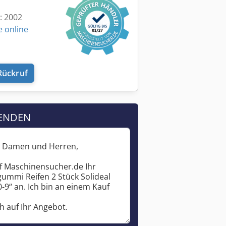
t: 2002
e online
Rückruf
ENDEN