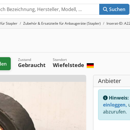
Suchen
für Stapler
Zubehör & Ersatzteile für Anbaugeräte (Stapler)
Inserat-ID: A
9
Zustand
Standort
den
Gebraucht
Wiefelstede
Anbieter
Hinweis:
einloggen,
u
abzurufen.