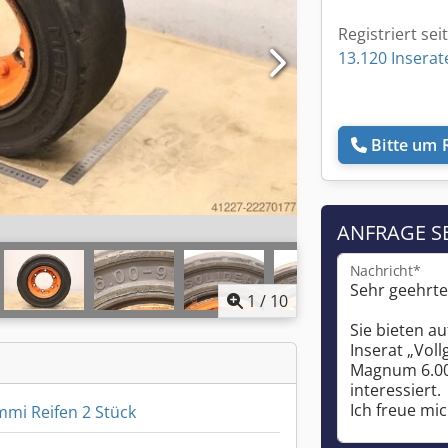
Registriert sei
13.120 Inserat
Bitte um 
ANFRAGE S
Nachricht*
1
/
10
mmi Reifen 2 Stück