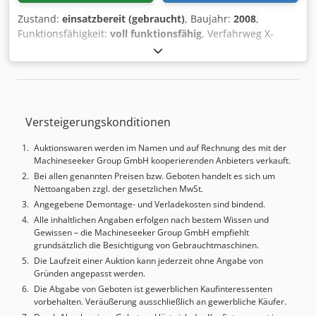
Zustand:
einsatzbereit (gebraucht)
, Baujahr:
2008
,
Funktionsfähigkeit:
voll funktionsfähig
, Verfahrweg X-
Achse:
6.000 mm
, Verfahrweg Y-Achse:
4.000 mm
,
Spindeldurchmesser:
150 mm
, Direktverkauf ab
Produktion. Unter Strom und sofort einsatzbereit. Die
Maschine befindet sich in ausgezeichnetem Zustand.
Weitere Fotos und Videos können auf Wunsch per
Versteigerungskonditionen
WhatsApp zugesendet werden. Zusätzliche technische
Spezifikationen sind in den beigefügten Bildern ersichtlich.
Auktionswaren werden im Namen und auf Rechnung des mit der
Codey U T A Iepfx Ah Aeha
Machineseeker Group GmbH kooperierenden Anbieters verkauft.
Bei allen genannten Preisen bzw. Geboten handelt es sich um
Nettoangaben zzgl. der gesetzlichen MwSt.
Angegebene Demontage- und Verladekosten sind bindend.
Alle inhaltlichen Angaben erfolgen nach bestem Wissen und
Gewissen – die Machineseeker Group GmbH empfiehlt
grundsätzlich die Besichtigung von Gebrauchtmaschinen.
Die Laufzeit einer Auktion kann jederzeit ohne Angabe von
Gründen angepasst werden.
Die Abgabe von Geboten ist gewerblichen Kaufinteressenten
vorbehalten. Veräußerung ausschließlich an gewerbliche Käufer.