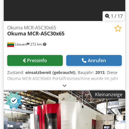
1
/
17
Okuma MCR-A5C30x65
Okuma
MCR-A5C30x65
Litauen
272 km
Preisinfo
Anrufen
Zustand:
einsatzbereit (gebraucht)
, Baujahr:
2013
, Diese
Okuma MCR-A5C30x65 Portalfräsmaschine wurde im Jahr
2013 hergestellt. Sie verfügt über eine robuste 100-mm-
Spindel mit einer Drehzahl von bis zu 4000 min-¹ und kann
Kleinanzeige
eine maximale Werkstückgröße von 2540 mm x 5540 mm
aufnehmen. Auf ihrem 2500 × 6300 mm großen Tisch trägt
die Maschine stolze 30.000 kg. Ideal für schwere
Fräsarbeiten mit einem Eilgang von 20.000 mm/min.
Kontaktieren Sie uns für weitere Informationen zu dieser
Maschine. Maschinenvorteile Technische