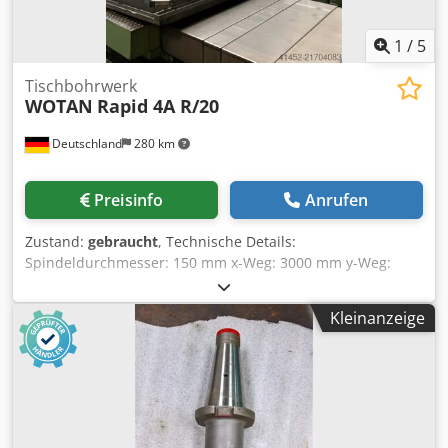
1
/
5
Tischbohrwerk
WOTAN
Rapid 4A R/20
Deutschland
280 km
Preisinfo
Anrufen
Zustand:
gebraucht
, Technische Details:
Spindeldurchmesser: 150 mm x-Weg: 3000 mm y-Weg:
2000 mm Spindelhub: 700 mm Traghülsenabmessung: 340
x 340 mm Traghülsenausschub: 700 Ständerverfahrweg:
Kleinanzeige
1500 mm Spindelaufnahme ISO: 50 Bohrspindeldrehzahl:
3,2 - 1600 U/min Tischfläche: 2000 x 2500 mm max.
Tischbelastung: 25000 kg Eilgangsgeschwindigkeit: 5 / 10
m/min Vorschubgeschwindigkeit: 1 - 5000 mm/min
Gesamtleistungsbedarf: 100 kW Maschinengewicht ca.: 57
t Raumbedarf ca.: 8,4 x 6,8 x 5,9 m mit CNC SIEMENS 840 D