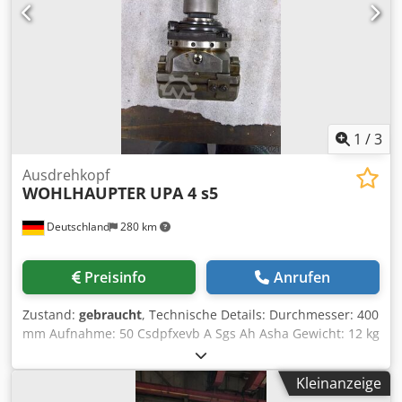
volle B-Achse aerostatische Führungen Planscheibe ( 3,2 -
140 U/min. ) Winkelfräskopf 1000 Nm
Kühlmitteleinrichtung mit IKZ Chodjy Anpxepfx Ah Aoa *
1
/
3
Ausdrehkopf
WOHLHAUPTER
UPA 4 s5
Deutschland
280 km
Preisinfo
Anrufen
Zustand:
gebraucht
, Technische Details: Durchmesser: 400
mm Aufnahme: 50 Csdpfxevb A Sgs Ah Asha Gewicht: 12 kg
Schlittenverstellung: 52 mm Vorschübe: 0,02 - 0,24 mm/U
Feinverstellung quer: 0,01 mm Drehzahlbereich: 0 - 600
Kleinanzeige
U/min Werkzeugaufnahmeschaft: 22 mm Sehr gut