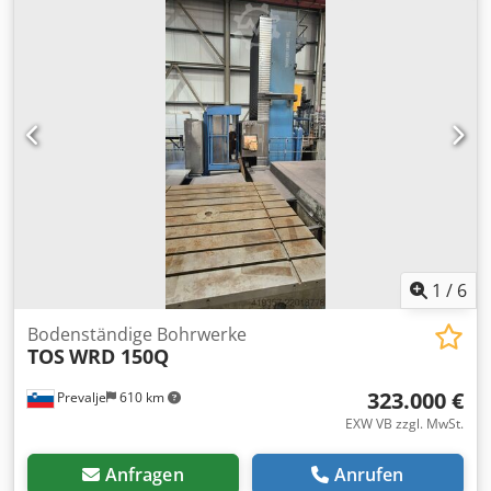
erhaltener UPA 4 mit ISO 50 Aufnahme *
1
/
6
Bodenständige Bohrwerke
TOS
WRD 150Q
323.000 €
Prevalje
610 km
EXW VB zzgl. MwSt.
Anfragen
Anrufen