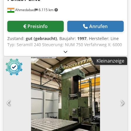
Ahmedabad
6.115 km
Preisinfo
Anrufen
Zustand:
gut (gebraucht)
, Baujahr:
1997
, Hersteller: Line
Typ: Seramill 240 Steuerung: NUM 750 Verfahrweg X: 6000
mm Cedpjyf A H Nsfx Ah Aoha Verfahrweg Y: 2500 mm
Verfahrweg Z: 950 mm Säulenabstand: 2400 mm Tisch:
Kleinanzeige
6000 x 2100 mm Automatischer Fräskopf: 2,5°
Spindeldrehzahl: 3200 U/min Vorschubgeschwindigkeit: 10
m/min Maschinengewicht: ca. 35 Tonnen