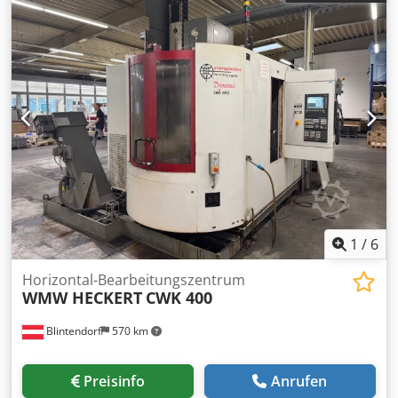
Sinumerik 840D Verfahrwege X/Y/Z 800 x 600 x 805 mm 2-
fach Palettenwechsler Palettengr. 500 x 500mmm NC-
Rundtisch 360 x 0,001° 60-fach Werkzeugwechsler,
Werkzeugaufnahme HSK 63 Drehzahl max. 15.000 U/min
IKZ 50 bar Betriebsstunden 32.450 Spindelstunden 6.080
Chjdouddgfspfx Ah Aoa Zubehör: Kühlmitteltemperierung,
Bandfilter, Späneförderer, Spindelkühlung, Vorbereitung
Infrarot Messtaster
1
/
6
Horizontal-Bearbeitungszentrum
WMW HECKERT
CWK 400
Blintendorf
570 km
Preisinfo
Anrufen