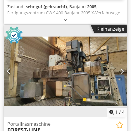
Zustand:
sehr gut (gebraucht)
, Baujahr:
2005
,
Fertigungszentrum CWK 400 Baujahr 2005 X-Verfahrwege
650 mm Chjdowpciaepfx Ah Aoa Y-Verfahrwege 650 mm Z-
Verfahrwege 650 mm Rundtisch (4. Achse) CNC Siemens
Kleinanzeige
Sinumerik 840 D Tischlänge 400 mm Tischbreite 400 mm
Werkstückgewicht 400 kg Betriebsstunden 42000 h
Werkzeugwechsler Kettenmagazin 80 Werkzeuge HSK 63
Palettenpool 2 fach Motorspindel Weiß 36 kW 18000 U/min
Zubehör und 60 Werkzeuge
1
/
4
Portalfräsmaschine
FOREST-LINE