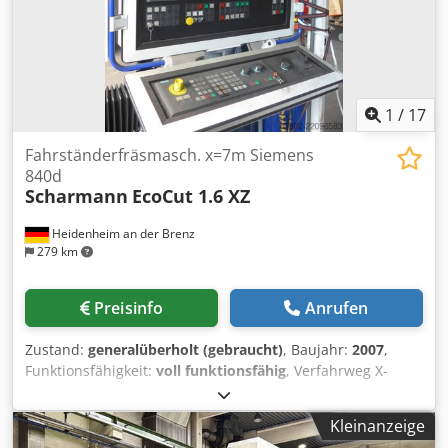
1
/
17
Fahrständerfräsmasch. x=7m Siemens
840d
Scharmann
EcoCut 1.6 XZ
Heidenheim an der Brenz
279 km
Preisinfo
Anrufen
Zustand:
generalüberholt (gebraucht)
, Baujahr:
2007
,
Funktionsfähigkeit:
voll funktionsfähig
, Verfahrweg X-
Achse:
7.000 mm
, Verfahrweg Y-Achse:
1.600 mm
,
Verfahrweg Z-Achse:
1.400 mm
, Vorschublänge X-Achse:
Kleinanzeige
7.000 mm
, Vorschublänge Y-Achse:
1.600 mm
,