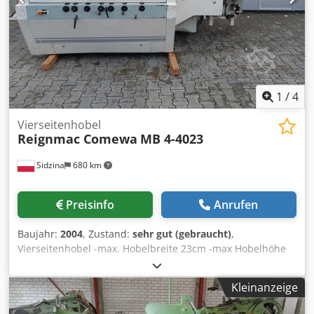
Kallesoe-Presse Typ KL40 - zum automatischen Auftragen
von Leim auf jede Lamelle und zur direkten Übergabe an
die Presse LV7821
1
/
4
Vierseitenhobel
Reignmac Comewa
MB 4-4023
Sidzina
680 km
Preisinfo
Anrufen
Baujahr:
2004
, Zustand:
sehr gut (gebraucht)
,
Vierseitenhobel -max. Hobelbreite 23cm -max Hobelhöhe
16cm -2 Zugrollen im Tisch -verchromter Tisch - stufenlose
Regulierung der Vorschubgeschwindigkeit Crodpfxehlp D
Kleinanzeige
Ns Acnjf -2 Umlenkrollen von oben vor dem unteren Kopf,
zusätzlich eine Rollenvorrichtung für kurze Elemente - 4