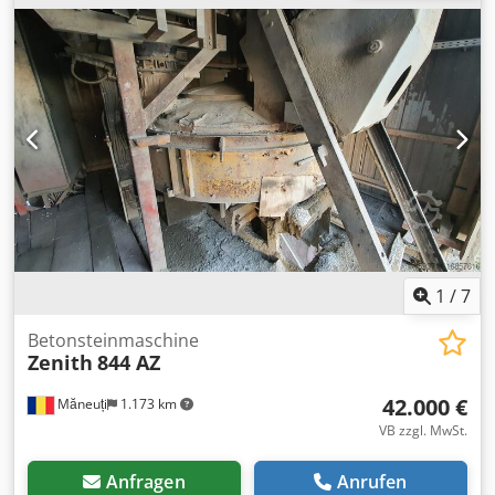
1
/
7
Betonsteinmaschine
Zenith
844 AZ
42.000 €
Măneuți
1.173 km
VB zzgl. MwSt.
Anfragen
Anrufen