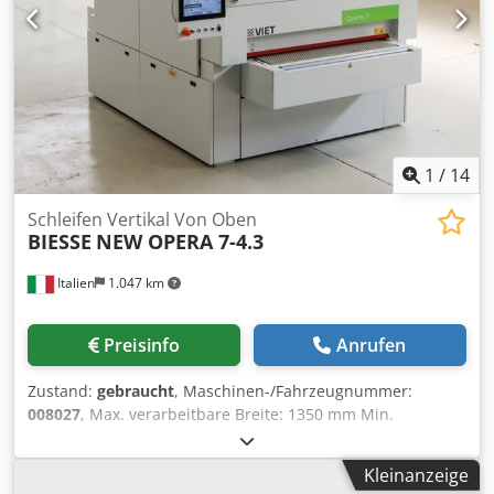
1
/
14
Schleifen Vertikal Von Oben
BIESSE
NEW OPERA 7-4.3
Italien
1.047 km
Preisinfo
Anrufen
Zustand:
gebraucht
, Maschinen-/Fahrzeugnummer:
008027
, Max. verarbeitbare Breite: 1350 mm Min.
verarbeitbare Stärke: 3 mm Arbeitstisch: feste Höhe
Unterdruckteppich: ja Crjdpfx Acjwvq E Aonjf Anzahl der
Kleinanzeige
Arbeitsaggregate: 4 Nr