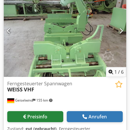
Spindeln: unten 5,5kW, rechts 5,5kW, links 5,5kW, oben
7,5kW Die Maschine ist in einem sehr guten Zustand,
wenig gebraucht, mit Spiralköpfen unten rechts und links,
mit einem Terssa-Messerkopf oben.
1
/
6
Ferngesteuerter Spannwagen
WEISS
VHF
Geiselwind
155 km
Preisinfo
Anrufen
Zustand:
gut (gebraucht)
, Ferngesteuerter