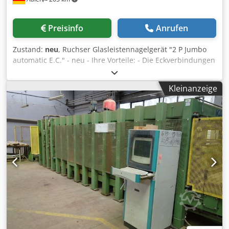
Preisinfo
Anrufen
Zustand:
neu
, Ruchser Glasleistennagelgerät "2 P Jumbo
automatic E.C." - neu - Ihre Vorteile: - Die Eckverbindungen
sind geschlossen - Keine offenen Glasleistenfugen - Es gibt
keine farblichen Differenzen beimLackieren - Die
Kleinanzeige
Glasleistenrahmen lassen sich leicht zuordnen Klammer-
Eckverbindungsmaschine 2P Jumbo Automatic E.C. zum
Klammern von Glasleistenrahmen. Wahlmöglichkeit
zwischen automatischem und manuellem Betrieb; Mit
Winkelanlage, Spanneinrichtung von oben und vorne
Druck separat regelbar. Einsetzen von parallelen und
übereinandergelagerten Klammern über elektronische
Programmiersteuerung möglich. Klammergerät auf einen
passenden Arbeitstisch montierbar, Bedienung über
Fußventil. Cjdpfovnh T Nex Acnsrf ----- Preis in dieser
Ausführung auf Anfrage! Zuzüglich gesetzlicher MwSt
sowie Verpackung/Versand ----- Bilder zeigen die Klammer-
Eckverbindungsmaschine 2P mit der Option verfahrbarer