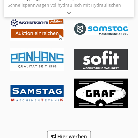
Schnellspannwagen vollhydraulisch mit Hydraulischen
Hilfswagen. Spurweite 840 mm. Steuerpult und
Elektroschaltschrank . Crsdpfx Acjd Nqrqjnjf
Hier werben