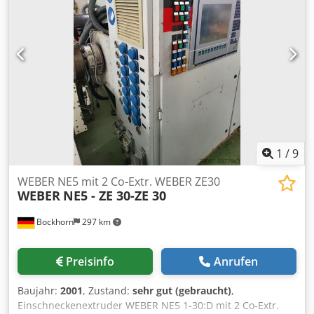
20 m/s, Bürstenband Geschwindigkeit 15 m/s, Vorschub
Geschwindigkeit 12 m/s, Schleifbandmotor je Kopf (x1) 3
kW, Bürstenmotor je Kopf (x1) 1.5 kW, Credot D D Nzopfx
Acnjf Vorschubmotor 0.25 kW, Gesamte Leistung 4.75 kW,
Stromverbrauch 12A, Stababsauganschluss je Kopf Ø (2x)
80 mm, Abmessungen 1450x800x1800 mm, Gewicht 500 kg
1
/
9
WEBER NE5 mit 2 Co-Extr. WEBER ZE30
WEBER
NE5 - ZE 30-ZE 30
Bockhorn
297 km
Preisinfo
Anrufen
Baujahr:
2001
, Zustand:
sehr gut (gebraucht)
,
Einschneckenextruder WEBER NE5 1-30:D mit 2 Co-Extr.