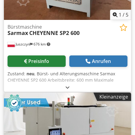
1
/
5
Bürstmaschine
Sarmax
CHEYENNE SP2 600
Juszczyn
676 km
Preisinfo
Anrufen
Zustand:
neu
, Bürst- und Alterungsmaschine Sarmax
CHEYENNE SP2 600 Arbeitsbreite: 600 mm Maximale
Arbeitshöhe: 300 mm Transportband mit einstellbarer
Geschwindigkeit: 3–15 m/min Im Lieferumfang enthalten:
Kleinanzeige
Stahldrahtbürste + Tynexbürste Gesamtleistung: 9 kW
Crsdpfx Acoyf Dclenjf Technische Dokumentation CE-
Zertifikat Die Maschine ist fabrikneu und auf Bestellung
erhältlich