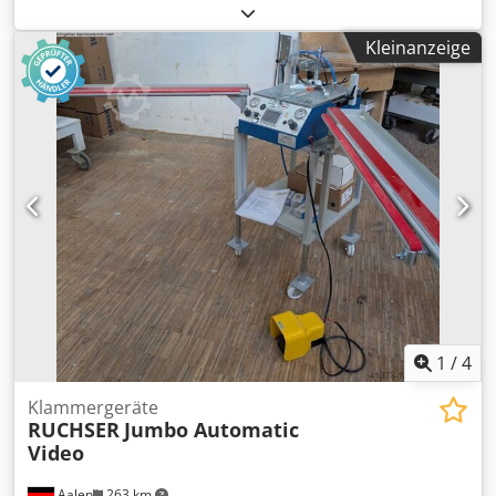
WEBER ZE30 Baujahr 2001 Ausstoß ca. 200 Kg/h
Schneckendurchmesser 50 mm Anwendung: PE, PP oder
Kleinanzeige
Dreischtrohr oder ummanteln von Rohren und dazu
Streifen anbringen Die Anlage hat Heizungsrohre gefertigt
Zustand: Sehr gut 2 Stück WEBER ZE30 Co-Extr.
Schneckendurchmesser 30mm Cjdpfjhy Tp Dex Acnsrf Die
Dreischichtrohr Anlage ist mein Eigentum Standort: Sachal
EXTRUSIONSMACHINEN D-26345 Bockhorn/Grabstede,
Deutschland
1
/
4
Klammergeräte
RUCHSER
Jumbo Automatic
Video
Aalen
263 km