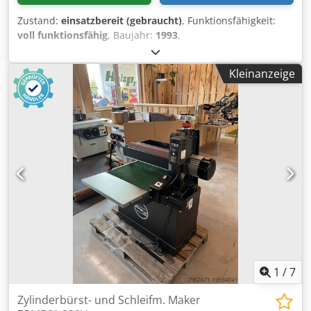
Zustand:
einsatzbereit (gebraucht)
, Funktionsfähigkeit:
voll funktionsfähig
, Baujahr:
1993
,
Maschinen-/Fahrzeugnummer:
1590
, Ausstattung:
Hydraulik, Kabine
, Zenith Machinenfabrik GMBH
Kleinanzeige
Neunkirchen/Siegerland GERMANY Used for production of
concrete vibropressed pavement and borders. The
machine is fully functional and it comes togheter with 2
mixers, bunkers for aggregates, skippers, packaging
machine and 150 pallets for production. It also has
included moulds for different pavement models.
Codpeucruujfx Acnjrf We also have to sale a Mobil Zenith
941 II A from 1978 which also has the identification plate
attached. The machine is beeing sold because it was
replaced with newer techonology.
1
/
7
Zylinderbürst- und Schleifm. Maker