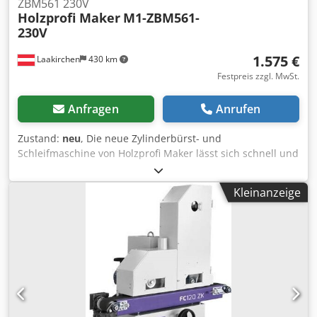
ZBM561 230V
Holzprofi Maker
M1-ZBM561-
230V
1.575 €
Laakirchen
430 km
Festpreis zzgl. MwSt.
Anfragen
Anrufen
Zustand:
neu
, Die neue Zylinderbürst- und
Schleifmaschine von Holzprofi Maker lässt sich schnell und
leicht in nur wenigen Sekunden von einer Schleifmaschine
in eine Bürstmaschine umwandeln. Sie ist ideal für
Kleinanzeige
kleinere Werkstätten da sie zwei Maschinen in einer
kombiniert. Vorteile und Eigenschaften: - Vielfältiges
Möglichkeiten zur Oberflächenbehandlung - Leichtes du
schnelles Umrüsten von Schleifen auf Bürsten - Viele
verschiedene Bürsten verfügbar für vielfältige Effekte und
Bearbeitungsmöglichkeiten - Stufenloser Vorschub und
Walzengeschwindigkeit für perfekte Ergebnisse -
Werkstückbreite bis ca 1100mm - Präzise Einstellung der
Schleifhöhe für gleichbleibende Ergebnisse Technische